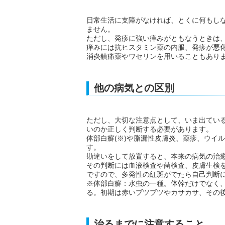
日常生活に支障がなければ、とくに何もし
ません。
ただし、発疹に強い痒みがともなうときは
痒みには抗ヒスタミン薬の内服、発疹が悪
消炎鎮痛薬やワセリンを用いることもあり
他の病気との区別
ただし、大切な注意点として、いま出てい
いのか正しく判断する必要があります。
体部白癬(※)や脂漏性皮膚炎、薬疹、ウイ
す。
勘違いをして放置すると、本来の病気の治
その判断には血液検査や菌検査、皮膚生検
ですので、多発性の紅斑がでたら自己判断
※体部白癬：水虫の一種。体幹だけでなく
る。初期は赤いブツブツやカサカサ、その
治るまでに注意すること