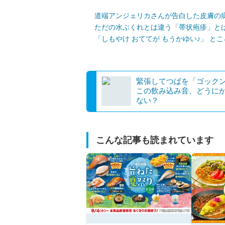
道端アンジェリカさんが告白した皮膚の
ただの水ぶくれとは違う「帯状疱疹」と
「しもやけ おててが もうかゆい♪」 と
緊張してつばを「ゴック
この飲み込み音、どうに
ない？
こんな記事も読まれています