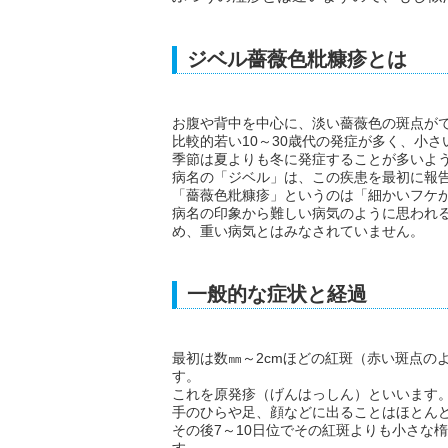
ジベル薔薇色粃糠疹とは
お腹や背中を中心に、淡い薔薇色の斑点が
比較的若い10～30歳代の発症が多く、小
季節は夏よりも冬に発症することが多いよ
病名の「ジベル」は、この疾患を最初に報
「薔薇色粃糠疹」というのは「細かいフケ
病名の印象から難しい病気のように思われ
め、重い病気とはみなされていません。
一般的な症状と経過
最初は数㎜～2cmほどの紅斑（赤い斑点の
す。
これを原発疹（げんはっしん）といいます
手のひらや足、顔などに出ることはほとん
その後7～10日位でその紅斑よりも小さな