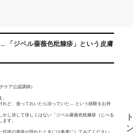
… 「ジベル薔薇色粃糠疹」という皮膚
ッチケア公認講師）
ま。
けれど、放っておいたら治っていた… という経験をお持
しかし決して珍しくはない「ジベル薔薇色粃糠疹（じべる
ト
します。
。
た症状の発疹が現れたときには参考にしてみてください。