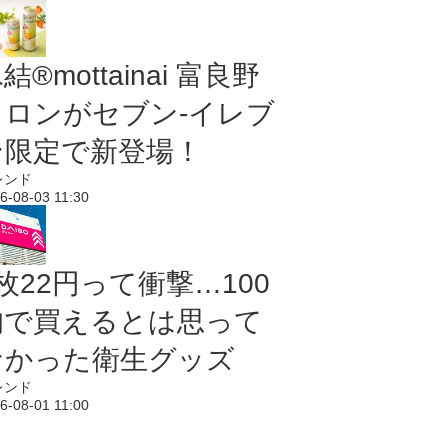
結®mottainai 富良野
メロンがセブン‐イレブ
ン限定で新登場！
レンド
6-08-03 11:30
枚22円って衝撃…100
均で買えるとは思って
なかった衛生グッズ
レンド
6-08-01 11:00