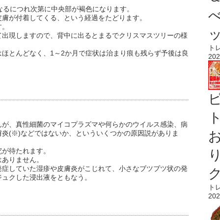
なるにつれ次第に中央部が褐色になります。
皮膚が付着してくる、という経過をたどります。
す。
て出現しますので、背中に出るとまるでクリスマスツリーの様
ト
ほとんどなく、1～2か月で症状は治まり痕も残らず予後は良
202
ト
んが、真性細菌のマイコプラズマや何らかのウイルス感染、病
炎(※)などではないか、といういくつかの原因説がありま
究が待たれます。
はありません。
発症していた湿疹や皮膚炎がこじれて、小さなブツブツ状の発
ジュクした浸出液をともなう。
ト
202