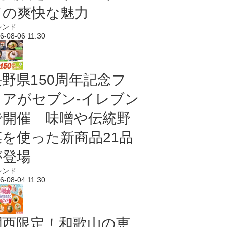
ドの爽快な魅力
レンド
6-08-06 11:30
長野県150周年記念フ
ェアがセブン-イレブン
で開催 味噌や伝統野
菜を使った新商品21品
が登場
レンド
6-08-04 11:30
関西限定！和歌山の恵