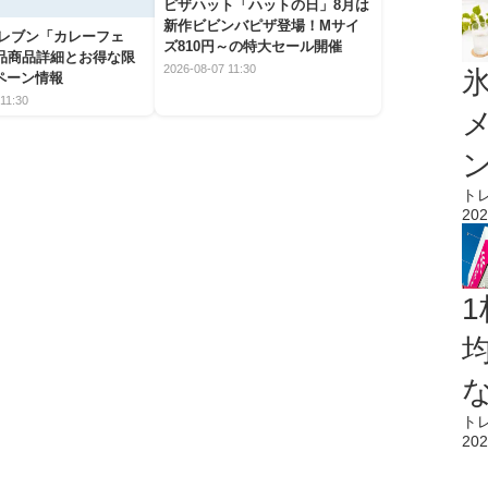
ピザハット「ハットの日」8月は
新作ビビンバピザ登場！Mサイ
イレブン「カレーフェ
ズ810円～の特大セール開催
5品商品詳細とお得な限
2026-08-07 11:30
氷
ペーン情報
11:30
ト
202
1
ト
202