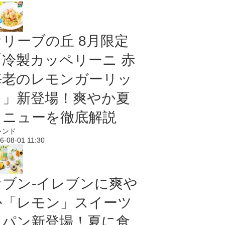
オリーブの丘 8月限定
「冷製カッペリーニ 赤
海老のレモンガーリッ
ク」新登場！爽やか夏
メニューを徹底解説
レンド
6-08-01 11:30
セブン‐イレブンに爽や
か「レモン」スイーツ
＆パン新登場！夏に食