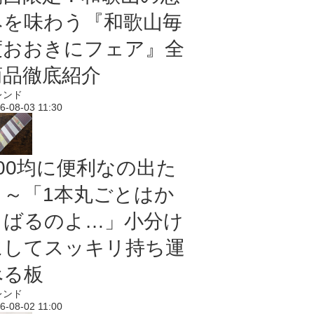
みを味わう『和歌山毎
度おおきにフェア』全
商品徹底紹介
レンド
6-08-03 11:30
100均に便利なの出た
よ～「1本丸ごとはか
さばるのよ…」小分け
にしてスッキリ持ち運
べる板
レンド
6-08-02 11:00