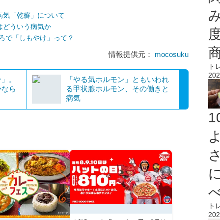
病気「乾癬」について
はどういう病気か
ころで「しもやけ」って？
情報提供元：
mocosuku
ト
202
ン」。
「やる気ホルモン」ともいわれ
かなら
る甲状腺ホルモン、その働きと
病気
ト
202