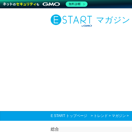
無料診断
マガジン
E START トップページ
>
トレンド
>
マガジン
総合