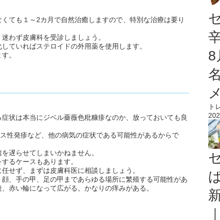
なくても１～2カ月で自然治癒しますので、特別な治療は要り
、迷わず皮膚科を受診しましょう。
化していればステロイドの外用薬を使用します。
ます。
ト
202
る症状は本当にジベル薔薇色粃糠疹なのか、放っておいても良
ルス性発疹など、他の病気の症状である可能性があるからで
癒を遅らせてしまいかねません。
をするケースもあります。
に任せず、まずは皮膚科医に相談しましょう。
、顔、手の甲、足の甲まであらゆる場所に繁殖する可能性があ
後、赤い輪になって広がる。かなりの痒みがある。