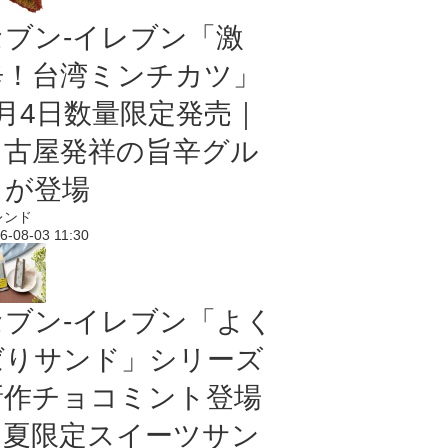
セブン-イレブン「激
辛！台湾ミンチカツ」
8月4日数量限定発売｜
名古屋発祥の旨辛グル
メが登場
レンド
6-08-03 11:30
セブン‐イレブン「よく
ばりサンド」シリーズ
新作チョコミント登場
｜夏限定スイーツサン