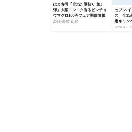
はま寿司「旨ねた夏祭り 第3
弾」大葉ニンニク香るビンチョ
セブン‐
ウマグロ100円フェア開催情報
ス」全1
定キャン
2026-08-07 11:30
2026-08-07 