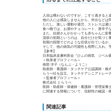
入浴は構わないのですが、こすり過ぎると
他の人には感染しませんから、外出などは
ただし、激しい運動や過労、ストレスは避
食べ物では、お酒やチョコレート、唐辛子
また、妊婦さんがかかっても赤ちゃんに影
湿疹の初期というのは、自分だけが気づく
初期の段階でどのような症状が出ているか
そして、他の病気の可能性も視野に入れ、
【参考】
日本臨床皮膚科医会『ひふの病気 ジベル薔薇色粃糠疹』(ht
＜執筆者プロフィール＞
南部 洋子（なんぶ・ようこ）
助産師・看護師・タッチケア公認講師・株式
らうべ社を設立。タッチケアシニアトレー
＜監修者プロフィール＞
株式会社 とらうべ
医師・助産師・保健師・看護師・管理栄養
に関連する情報について、信頼性の確認・
関連記事