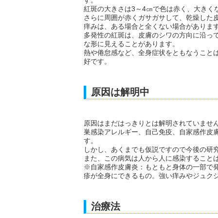
す。
紅斑の大きさは3～4㎝で色は赤く、大きく
さらに周囲が赤くガサガサして、乾燥した
痒みは、ある場合と全くない場合がありま
多発性の紅斑は、皮膚のシワの方向に沿っ
な形に見えることがあります。
熱や倦怠感など、全身症状をともなうことは
好です。
原因は解明中
原因はまだはっきりとは解明されていませ
巣感染アレルギー、自己免疫、自家感作皮膚
す。
しかし、あくまでも仮説ですので今後の研
また、この病気は人から人に感染すること
※自家感作皮膚炎：もともと身体の一部で
疹が全身にできるもの。強い痒みやジュク
治療法