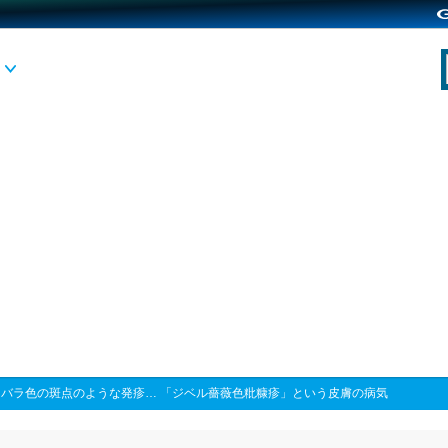
>
バラ色の斑点のような発疹… 「ジベル薔薇色粃糠疹」という皮膚の病気