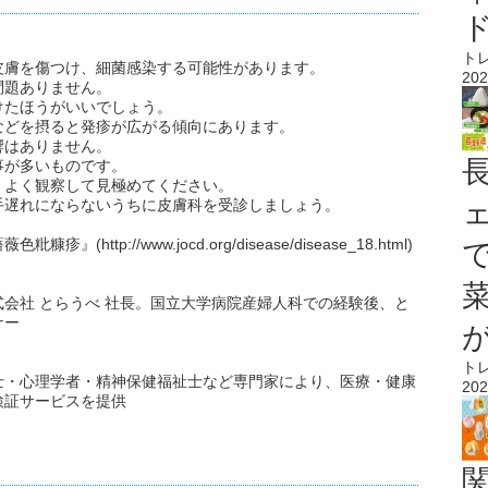
ト
皮膚を傷つけ、細菌感染する可能性があります。
202
問題ありません。
けたほうがいいでしょう。
などを摂ると発疹が広がる傾向にあります。
響はありません。
事が多いものです。
、よく観察して見極めてください。
手遅れにならないうちに皮膚科を受診しましょう。
tp://www.jocd.org/disease/disease_18.html)
会社 とらうべ 社長。国立大学病院産婦人科での経験後、と
ナー
ト
士・心理学者・精神保健福祉士など専門家により、医療・健康
202
検証サービスを提供