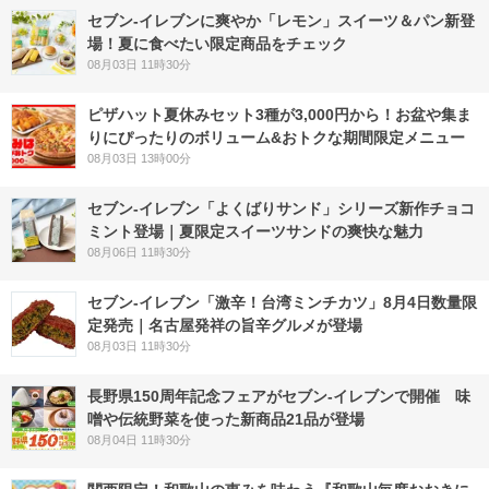
セブン‐イレブンに爽やか「レモン」スイーツ＆パン新登
場！夏に食べたい限定商品をチェック
08月03日 11時30分
ピザハット夏休みセット3種が3,000円から！お盆や集ま
りにぴったりのボリューム&おトクな期間限定メニュー
08月03日 13時00分
セブン‐イレブン「よくばりサンド」シリーズ新作チョコ
ミント登場｜夏限定スイーツサンドの爽快な魅力
08月06日 11時30分
セブン-イレブン「激辛！台湾ミンチカツ」8月4日数量限
定発売｜名古屋発祥の旨辛グルメが登場
08月03日 11時30分
長野県150周年記念フェアがセブン-イレブンで開催 味
噌や伝統野菜を使った新商品21品が登場
08月04日 11時30分