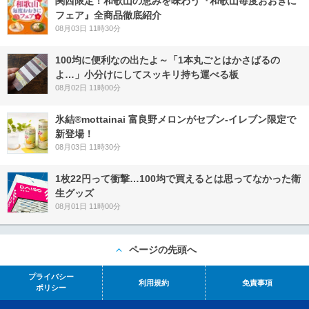
関西限定！和歌山の恵みを味わう『和歌山毎度おおきに
フェア』全商品徹底紹介
08月03日 11時30分
100均に便利なの出たよ～「1本丸ごとはかさばるの
よ…」小分けにしてスッキリ持ち運べる板
08月02日 11時00分
氷結®mottainai 富良野メロンがセブン‐イレブン限定で
新登場！
08月03日 11時30分
1枚22円って衝撃…100均で買えるとは思ってなかった衛
生グッズ
08月01日 11時00分
ページの先頭へ
プライバシー
利用規約
免責事項
ポリシー