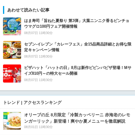
あわせて読みたい記事
はま寿司「旨ねた夏祭り 第3弾」大葉ニンニク香るビンチョ
ウマグロ100円フェア開催情報
08月07日 11時30分
セブン‐イレブン「カレーフェス」全15品商品詳細とお得な限
定キャンペーン情報
08月07日 11時30分
ピザハット「ハットの日」8月は新作ビビンバピザ登場！Mサ
イズ810円～の特大セール開催
08月07日 11時30分
トレンド | アクセスランキング
オリーブの丘 8月限定「冷製カッペリーニ 赤海老のレモ
ンガーリック」新登場！爽やか夏メニューを徹底解説
08月01日 11時30分