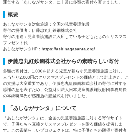
運営する「あしながサンタ」に非常に多額の寄付を寄せました。
概要
あしながサンタ対象施設：全国の児童養護施設
寄付の提供者：伊藤忠丸紅鉄鋼株式会社
寄付の用途：児童養護施設に入所している子どもたちのクリスマス
プレゼント代
あしながサンタHP：
https://ashinagasanta.org/
伊藤忠丸紅鉄鋼株式会社からの素晴らしい寄付
多額の寄付は、1,000を超える児童が暮らす児童養護施設に対し、一
人当たり2,000円のクリスマスプレゼントの価値として計上さた。こ
の支援は大変重要であり、伊藤忠丸紅鉄鋼株式会社の寄付に対する
感謝の意を表すため、公益財団法人日本児童養護施設財団事務局長
の本郷暁洋氏が感謝盾の贈呈式を行いました。
「あしながサンタ」について
「あしながサンタ」は、全国の児童養護施設に対する寄付サイト
で、子供たちへ直接クリスマスプレゼントを贈る価値を提供しま
す。この素晴らしいプロジェクトは、特に子供たちの願望と寄付者