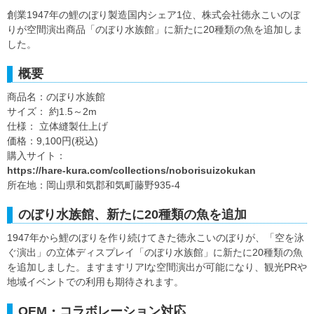
創業1947年の鯉のぼり製造国内シェア1位、株式会社徳永こいのぼ
りが空間演出商品「のぼり水族館」に新たに20種類の魚を追加しま
した。
概要
商品名：のぼり水族館
サイズ： 約1.5～2m
仕様： 立体縫製仕上げ
価格：9,100円(税込)
購入サイト：
https://hare-kura.com/collections/noborisuizokukan
所在地：岡山県和気郡和気町藤野935-4
のぼり水族館、新たに20種類の魚を追加
1947年から鯉のぼりを作り続けてきた徳永こいのぼりが、「空を泳
ぐ演出」の立体ディスプレイ「のぼり水族館」に新たに20種類の魚
を追加しました。ますますリアlな空間演出が可能になり、観光PRや
地域イベントでの利用も期待されます。
OEM・コラボレーション対応