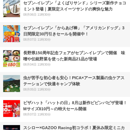
セブン‐イレブン「よくばりサンド」シリーズ新作チョコ
ミント登場｜夏限定スイーツサンドの爽快な魅力
08月06日 11時30分
セブン‐イレブン「からあげ棒」「アメリカンドッグ」3
日間限定30円引きセールを開催中！
08月07日 11時30分
長野県150周年記念フェアがセブン-イレブンで開催 味
噌や伝統野菜を使った新商品21品が登場
08月04日 11時30分
虫が苦手な初心者も安心！PICA×アース製薬の虫ケアス
テーションで快適キャンプ体験
08月05日 11時30分
ピザハット「ハットの日」8月は新作ビビンバピザ登場！
Mサイズ810円～の特大セール開催
08月07日 11時30分
スシロー×GAZOO Racing初コラボ！夏休み限定ミニカ