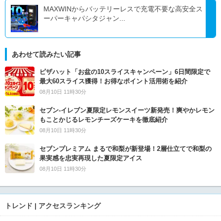
MAXWINからバッテリーレスで充電不要な高安全ス
ーパーキャパシタジャン...
あわせて読みたい記事
ピザハット「お盆の10スライスキャンペーン」6日間限定で
最大60スライス獲得！お得なポイント活用術を紹介
08月10日 11時30分
セブン‐イレブン夏限定レモンスイーツ新発売！爽やかレモン
もことかじるレモンチーズケーキを徹底紹介
08月10日 11時30分
セブンプレミアム まるで和梨が新登場！2層仕立てで和梨の
果実感を忠実再現した夏限定アイス
08月10日 11時30分
トレンド | アクセスランキング