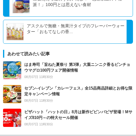
派！」100円とは思えない食材
アスクルで無糖・無果汁タイプのフレーバーウォー
ター「おもてなしの香...
あわせて読みたい記事
はま寿司「旨ねた夏祭り 第3弾」大葉ニンニク香るビンチョ
ウマグロ100円フェア開催情報
08月07日 11時30分
セブン‐イレブン「カレーフェス」全15品商品詳細とお得な限
定キャンペーン情報
08月07日 11時30分
ピザハット「ハットの日」8月は新作ビビンバピザ登場！Mサ
イズ810円～の特大セール開催
08月07日 11時30分