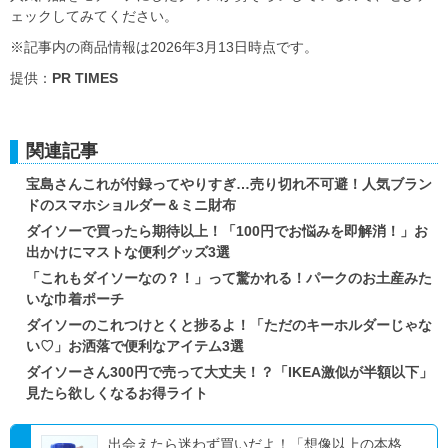
ェックしてみてください。
※記事内の商品情報は2026年3月13日時点です。
提供：
PR TIMES
関連記事
宝島さんこれが付録ってやりすぎ…売り切れ不可避！人気ブラン
ドのスマホショルダー＆ミニ財布
ダイソーで買ったら期待以上！「100円でお悩みを即解消！」お
出かけにマストな便利グッズ3選
「これもダイソーなの？！」って驚かれる！パークのお土産みた
いな巾着ポーチ
ダイソーのこれつけとくと捗るよ！「ただのキーホルダーじゃな
い♡」お洒落で便利なアイテム3選
ダイソーさん300円で売って大丈夫！？「IKEA激似が半額以下」
見たら欲しくなるお得ライト
出会えたら迷わず買いだよ！「想像以上の本格