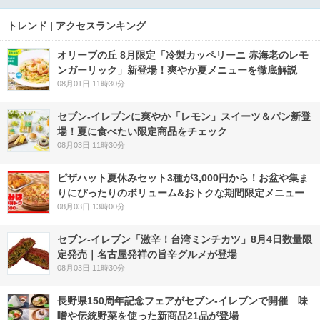
トレンド | アクセスランキング
オリーブの丘 8月限定「冷製カッペリーニ 赤海老のレモ
ンガーリック」新登場！爽やか夏メニューを徹底解説
08月01日 11時30分
セブン‐イレブンに爽やか「レモン」スイーツ＆パン新登
場！夏に食べたい限定商品をチェック
08月03日 11時30分
ピザハット夏休みセット3種が3,000円から！お盆や集ま
りにぴったりのボリューム&おトクな期間限定メニュー
08月03日 13時00分
セブン-イレブン「激辛！台湾ミンチカツ」8月4日数量限
定発売｜名古屋発祥の旨辛グルメが登場
08月03日 11時30分
長野県150周年記念フェアがセブン-イレブンで開催 味
噌や伝統野菜を使った新商品21品が登場