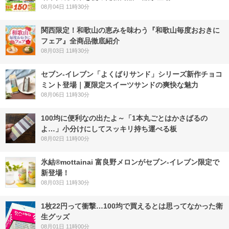
08月04日 11時30分
関西限定！和歌山の恵みを味わう『和歌山毎度おおきに
フェア』全商品徹底紹介
08月03日 11時30分
セブン‐イレブン「よくばりサンド」シリーズ新作チョコ
ミント登場｜夏限定スイーツサンドの爽快な魅力
08月06日 11時30分
100均に便利なの出たよ～「1本丸ごとはかさばるの
よ…」小分けにしてスッキリ持ち運べる板
08月02日 11時00分
氷結®mottainai 富良野メロンがセブン‐イレブン限定で
新登場！
08月03日 11時30分
1枚22円って衝撃…100均で買えるとは思ってなかった衛
生グッズ
08月01日 11時00分