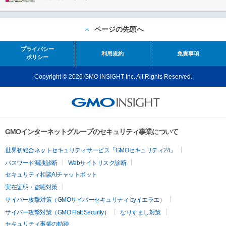
ページの先頭へ
プライバシー
利用規約
免責事項
ポリシー
Copyright © 2026 GMO INSIGHT Inc. All Rights Reserved.
GMOインターネットグループのセキュリティ事業について
世界初総合ネットセキュリティサービス「GMOセキュリティ24」
パスワード漏洩診断
Webサイトリスク診断
セキュリティ相談AIチャットボット
実在証明・盗聴対策
サイバー攻撃対策（GMOサイバーセキュリティ byイエラエ）
サイバー攻撃対策（GMO Flatt Security）
なりすまし対策
セキュリティ事業の軌跡