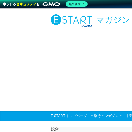
無料診断
マガジン
E START トップページ
>
旅行
>
マガジン
>
【春
総合