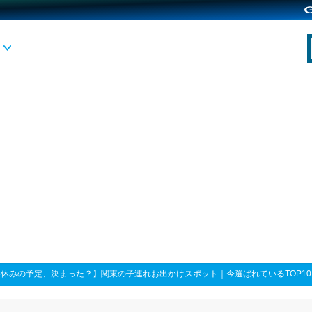
休みの予定、決まった？】関東の子連れお出かけスポット｜今選ばれているTOP10