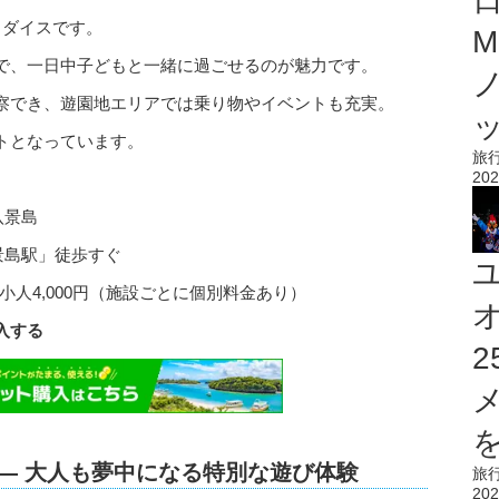
ラダイスです。
M
で、一日中子どもと一緒に過ごせるのが魅力です。
察でき、遊園地エリアでは乗り物やイベントも充実。
トとなっています。
旅
202
八景島
景島駅」徒歩すぐ
、小人4,000円（施設ごとに個別料金あり）
入する
を
 ― 大人も夢中になる特別な遊び体験
旅
202