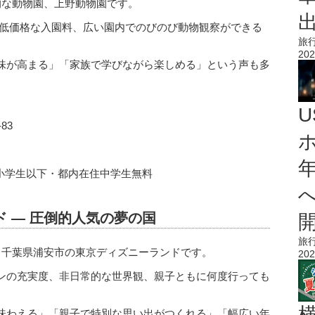
的な動物園、上野動物園です。
、低価格な入園料、広い園内でのびのび動物観察ができる
旅
202
味が高まる」「家族で学びながら楽しめる」という声も多
83
、小学生以下・都内在住中学生無料
 ― 圧倒的人気の夢の国
旅
、千葉県浦安市の東京ディズニーランドです。
202
ンの充実度、非日常的な世界観、親子ともに何度行っても
。
味わえる」「親子で特別な思い出がつくれる」「幅広い年