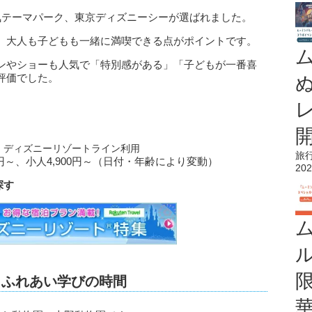
気テーマパーク、東京ディズニーシーが選ばれました。
、大人も子どもも一緒に満喫できる点がポイントです。
ンやショーも人気で「特別感がある」「子どもが一番喜
評価でした。
、ディズニーリゾートライン利用
旅
0円～、小人4,900円～（日付・年齢により変動）
202
探す
とふれあい学びの時間