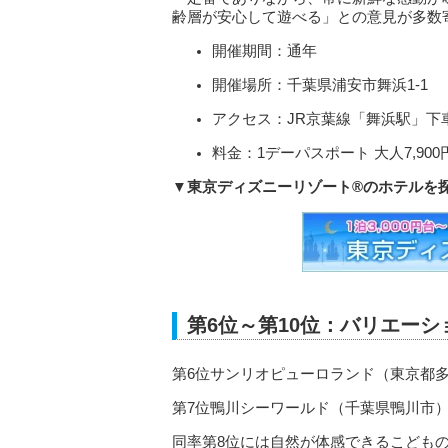
齢層が安心して遊べる」との意見が多数
開催期間：通年
開催場所：千葉県浦安市舞浜1-1
アクセス：JR京葉線「舞浜駅」下
料金：1デーパスポート 大人7,90
▼東京ディズニーリゾート®のホテルを
第6位～第10位：バリエー
第6位サンリオピューロランド（東京都
第7位鴨川シーワールド（千葉県鴨川市
同率第8位には自然が体感できるこども