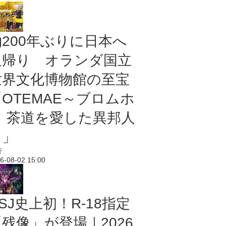
約200年ぶりに日本へ
里帰り オランダ国立
世界文化博物館の至宝
「OTEMAE～ブロムホ
フ 茶道を愛した異邦人
～」
行
6-08-02 15:00
SJ史上初！R-18指定
残像」が登場｜2026