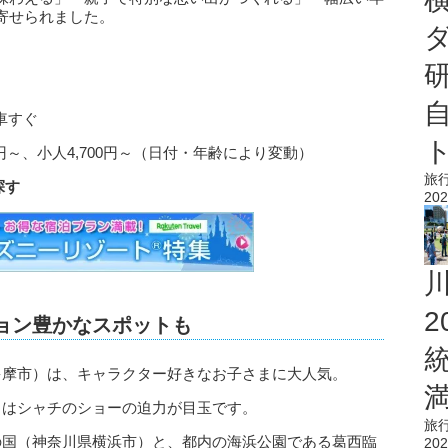
寄せられました。
車すぐ
0円～、小人4,700円～（日付・年齢により変動）
旅
探す
202
ション豊かなスポットも
多摩市）は、キャラクター好きなお子さまに大人気。
）はシャチのショーの迫力が目玉です。
旅
の国（神奈川県横浜市）と、都内の海浜公園である葛西臨
202