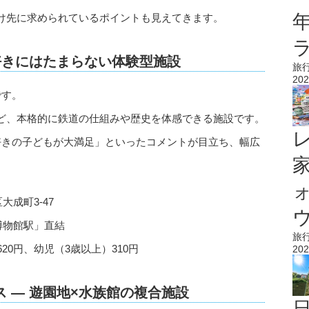
け先に求められているポイントも見えてきます。
車好きにはたまらない体験型施設
旅
202
です。
ど、本格的に鉄道の仕組みや歴史を体感できる施設です。
好きの子どもが大満足」といったコメントが目立ち、幅広
成町3-47
ウ
博物館駅」直結
旅
620円、幼児（3歳以上）310円
202
 ― 遊園地×水族館の複合施設