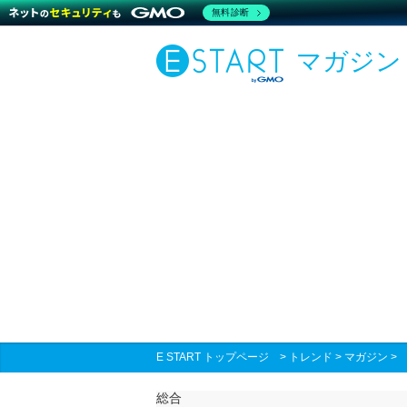
無料診断
マガジン
E START トップページ
>
トレンド
>
マガジン
総合