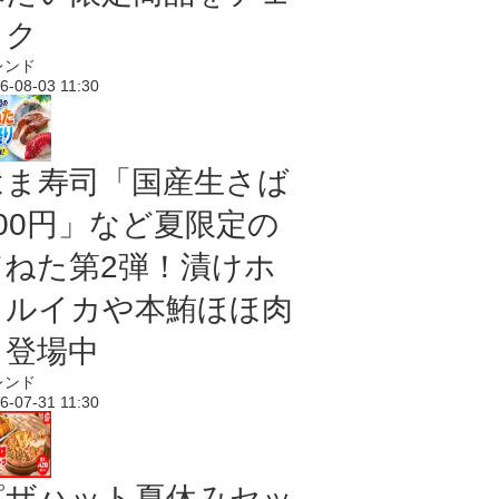
ック
レンド
6-08-03 11:30
はま寿司「国産生さば
100円」など夏限定の
旨ねた第2弾！漬けホ
タルイカや本鮪ほほ肉
も登場中
レンド
6-07-31 11:30
ピザハット夏休みセッ