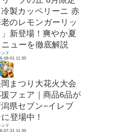
「冷製カッペリーニ 赤
海老のレモンガーリッ
ク」新登場！爽やか夏
メニューを徹底解説
レンド
6-08-01 11:30
長岡まつり大花火大会
応援フェア｜商品6品が
新潟県セブン−イレブ
ンに登場中！
レンド
6-07-31 11:30