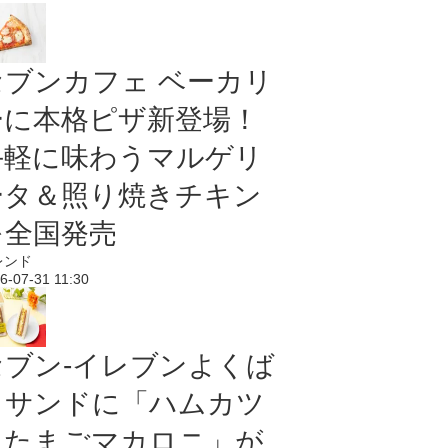
セブンカフェ ベーカリ
ーに本格ピザ新登場！
手軽に味わうマルゲリ
ータ＆照り焼きチキン
を全国発売
レンド
6-07-31 11:30
セブン‐イレブンよくば
りサンドに「ハムカツ
＆たまごマカロニ」が