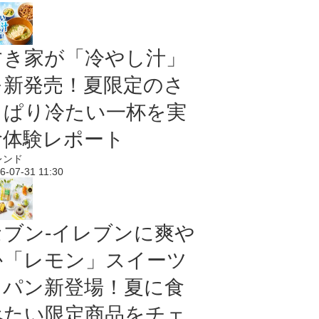
すき家が「冷やし汁」
を新発売！夏限定のさ
っぱり冷たい一杯を実
食体験レポート
レンド
6-07-31 11:30
セブン‐イレブンに爽や
か「レモン」スイーツ
＆パン新登場！夏に食
べたい限定商品をチェ