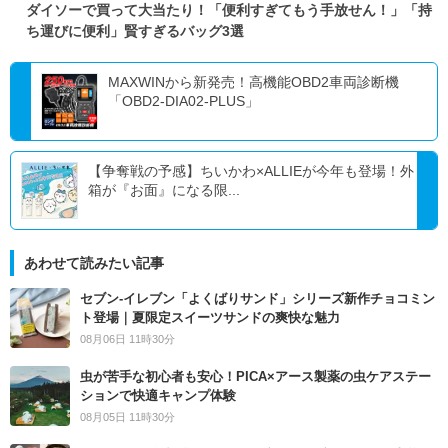
ダイソーで買って大当たり！「便利すぎてもう手放せん！」「持
ち運びに便利」賢すぎるバッグ3選
MAXWINから新発売！高機能OBD2車両診断機
「OBD2-DIA02-PLUS」
【争奪戦の予感】ちいかわ×ALLIEが今年も登場！外
箱が『お面』になる限...
あわせて読みたい記事
セブン‐イレブン「よくばりサンド」シリーズ新作チョコミン
ト登場｜夏限定スイーツサンドの爽快な魅力
08月06日 11時30分
虫が苦手な初心者も安心！PICA×アース製薬の虫ケアステー
ションで快適キャンプ体験
08月05日 11時30分