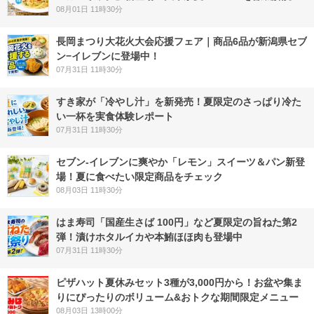
08月01日 11時30分
長岡まつり大花火大会応援フェア｜商品6品が新潟県セブ
ン−イレブンに登場中！
07月31日 11時30分
すき家が「冷やし汁」を新発売！夏限定のさっぱり冷た
い一杯を実食体験レポート
07月31日 11時30分
セブン‐イレブンに爽やか「レモン」スイーツ＆パン新登
場！夏に食べたい限定商品をチェック
08月03日 11時30分
はま寿司「国産生さば 100円」など夏限定の旨ねた第2
弾！漬けホタルイカや本鮪ほほ肉も登場中
07月31日 11時30分
ピザハット夏休みセット3種が3,000円から！お盆や集ま
りにぴったりのボリューム&おトクな期間限定メニュー
08月03日 13時00分