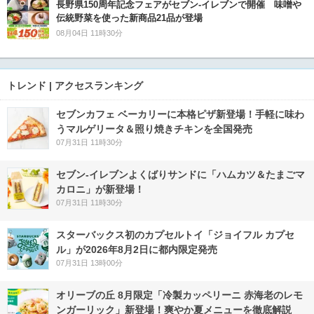
長野県150周年記念フェアがセブン-イレブンで開催 味噌や
伝統野菜を使った新商品21品が登場
08月04日 11時30分
トレンド | アクセスランキング
セブンカフェ ベーカリーに本格ピザ新登場！手軽に味わ
うマルゲリータ＆照り焼きチキンを全国発売
07月31日 11時30分
セブン‐イレブンよくばりサンドに「ハムカツ＆たまごマ
カロニ」が新登場！
07月31日 11時30分
スターバックス初のカプセルトイ「ジョイフル カプセ
ル」が2026年8月2日に都内限定発売
07月31日 13時00分
オリーブの丘 8月限定「冷製カッペリーニ 赤海老のレモ
ンガーリック」新登場！爽やか夏メニューを徹底解説