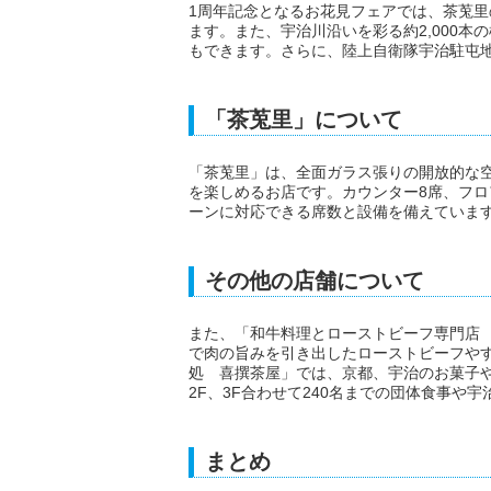
1周年記念となるお花見フェアでは、茶莵
ます。また、宇治川沿いを彩る約2,000
もできます。さらに、陸上自衛隊宇治駐屯
「茶莵里」について
「茶莵里」は、全面ガラス張りの開放的な
を楽しめるお店です。カウンター8席、フロ
ーンに対応できる席数と設備を備えていま
その他の店舗について
また、「和牛料理とローストビーフ専門店
で肉の旨みを引き出したローストビーフや
処 喜撰茶屋」では、京都、宇治のお菓子
2F、3F合わせて240名までの団体食事
まとめ