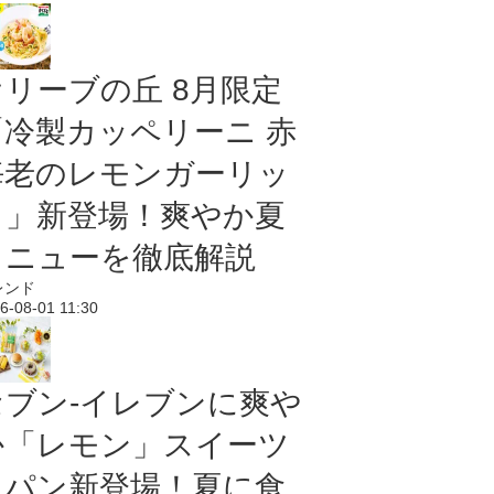
オリーブの丘 8月限定
「冷製カッペリーニ 赤
海老のレモンガーリッ
ク」新登場！爽やか夏
メニューを徹底解説
レンド
6-08-01 11:30
セブン‐イレブンに爽や
か「レモン」スイーツ
＆パン新登場！夏に食