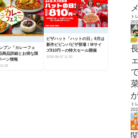
ト
202
ピザハット「ハットの日」8月は
新作ビビンバピザ登場！Mサイ
イレブン「カレーフェ
ズ810円～の特大セール開催
5品商品詳細とお得な限
2026-08-07 11:30
ペーン情報
11:30
ト
202