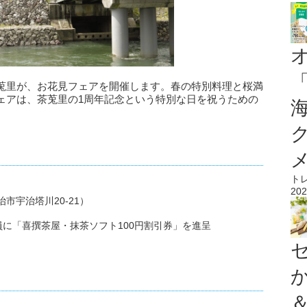
莵里が、お花見フェアを開催します。春の特別料理と桜満
ェアは、茶莵里の1周年記念という特別な日を祝うための
ト
202
治市宇治塔川20-21）
に「喜撰茶屋・抹茶ソフト100円割引券」を進呈