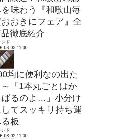
みを味わう『和歌山毎
度おおきにフェア』全
商品徹底紹介
レンド
6-08-03 11:30
100均に便利なの出た
よ～「1本丸ごとはか
さばるのよ…」小分け
にしてスッキリ持ち運
べる板
レンド
6-08-02 11:00