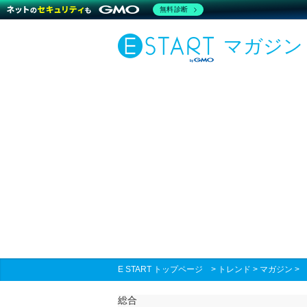
無料診断
マガジン
E START トップページ
>
トレンド
>
マガジン
総合