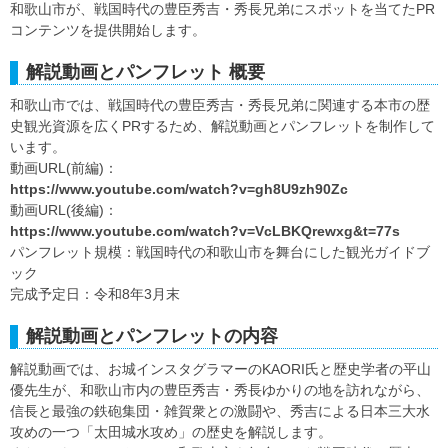
和歌山市が、戦国時代の豊臣秀吉・秀長兄弟にスポットを当てたPR
コンテンツを提供開始します。
解説動画とパンフレット 概要
和歌山市では、戦国時代の豊臣秀吉・秀長兄弟に関連する本市の歴
史観光資源を広くPRするため、解説動画とパンフレットを制作して
います。
動画URL(前編)：
https://www.youtube.com/watch?v=gh8U9zh90Zc
動画URL(後編)：
https://www.youtube.com/watch?v=VcLBKQrewxg&t=77s
パンフレット規模：戦国時代の和歌山市を舞台にした観光ガイドブ
ック
完成予定日：令和8年3月末
解説動画とパンフレットの内容
解説動画では、お城インスタグラマーのKAORI氏と歴史学者の平山
優先生が、和歌山市内の豊臣秀吉・秀長ゆかりの地を訪れながら、
信長と最強の鉄砲集団・雑賀衆との激闘や、秀吉による日本三大水
攻めの一つ「太田城水攻め」の歴史を解説します。