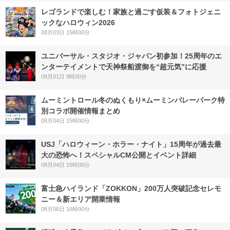
レゴランドで楽しむ！家族と過ごす仮装＆フォトジェニ
ックなハロウィン2026
08月03日 15時00分
ユニバーサル・スタジオ・ジャパン初参加！25周年のエ
ンターテイメントで天神祭船渡御を“超元気”に応援
08月01日 9時00分
ムーミントロール冬のぬくもり×ムーミンバレーパーク特
別コラボ開催情報まとめ
08月04日 15時00分
USJ「ハロウィーン・ホラー・ナイト」15周年が過去最
大の恐怖へ！スペシャルCM公開とイベント詳細
08月04日 15時00分
富士急ハイランド「ZOKKON」200万人突破記念セレモ
ニー＆新エリア開業情報
08月06日 16時00分