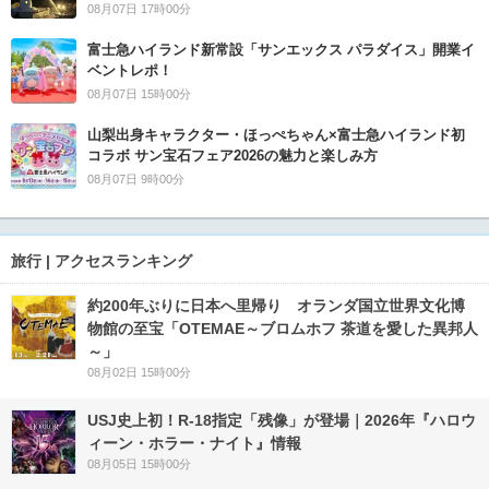
08月07日 17時00分
富士急ハイランド新常設「サンエックス パラダイス」開業イ
ベントレポ！
08月07日 15時00分
山梨出身キャラクター・ほっぺちゃん×富士急ハイランド初
コラボ サン宝石フェア2026の魅力と楽しみ方
08月07日 9時00分
旅行 | アクセスランキング
約200年ぶりに日本へ里帰り オランダ国立世界文化博
物館の至宝「OTEMAE～ブロムホフ 茶道を愛した異邦人
～」
08月02日 15時00分
USJ史上初！R-18指定「残像」が登場｜2026年『ハロウ
ィーン・ホラー・ナイト』情報
08月05日 15時00分