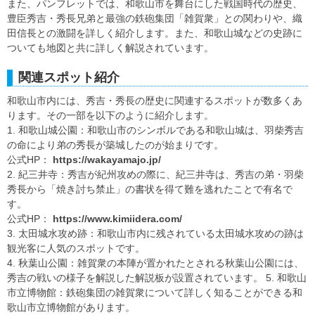
また、パンフレットでは、和歌山市を舞台にした戦国時代の歴史、
豊臣秀吉・秀長兄弟と最強の鉄砲集団「雑賀衆」との関わりや、織
田信長との激闘を詳しく紹介します。また、和歌山城などの史跡に
ついても地図と共に詳しく解説されています。
関連スポット紹介
和歌山市内には、秀吉・秀長の歴史に関連するスポットが数多くあ
ります。その一部を以下のように紹介します。
1. 和歌山城公園：和歌山市のシンボルである和歌山城は、羽柴秀吉
の命により弟の秀長が築城したのが始まりです。
公式HP：
https://wakayamajo.jp/
2. 紀三井寺：秀吉が紀州攻めの際に、紀三井寺は、秀吉の弟・羽柴
秀長から「焼き討ち禁止」の書状を得て難を逃れたことで有名で
す。
公式HP：
https://www.kimiidera.com/
3. 太田城水攻め跡：和歌山市内に残されている太田城水攻めの跡は
観光客に人気のスポットです。
4. 秋葉山公園：雑賀衆の本陣が置かれたとされる秋葉山公園には、
秀吉の戦いの様子を解説した解説板が設置されています。 5. 和歌山
市立博物館：鉄砲集団の雑賀衆について詳しく知ることができる和
歌山市立博物館があります。