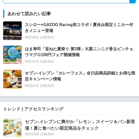
あわせて読みたい記事
スシロー×GAZOO Racing初コラボ！夏休み限定ミニカー付
きメニュー登場
08月08日 11時30分
はま寿司「旨ねた夏祭り 第3弾」大葉ニンニク香るビンチョ
ウマグロ100円フェア開催情報
08月07日 11時30分
セブン‐イレブン「カレーフェス」全15品商品詳細とお得な限
定キャンペーン情報
08月07日 11時30分
トレンド | アクセスランキング
セブン‐イレブンに爽やか「レモン」スイーツ＆パン新登
場！夏に食べたい限定商品をチェック
08月03日 11時30分