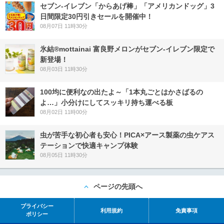
セブン‐イレブン「からあげ棒」「アメリカンドッグ」3
日間限定30円引きセールを開催中！
08月07日 11時30分
氷結®mottainai 富良野メロンがセブン‐イレブン限定で
新登場！
08月03日 11時30分
100均に便利なの出たよ～「1本丸ごとはかさばるの
よ…」小分けにしてスッキリ持ち運べる板
08月02日 11時00分
虫が苦手な初心者も安心！PICA×アース製薬の虫ケアス
テーションで快適キャンプ体験
08月05日 11時30分
ページの先頭へ
プライバシー
利用規約
免責事項
ポリシー