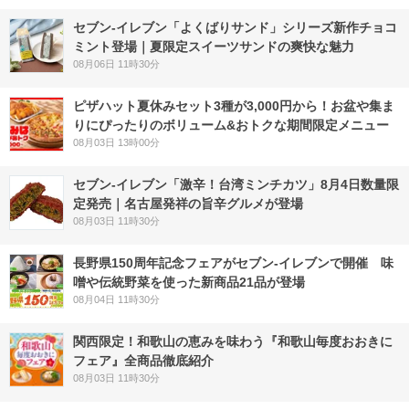
セブン‐イレブン「よくばりサンド」シリーズ新作チョコ
ミント登場｜夏限定スイーツサンドの爽快な魅力
08月06日 11時30分
ピザハット夏休みセット3種が3,000円から！お盆や集ま
りにぴったりのボリューム&おトクな期間限定メニュー
08月03日 13時00分
セブン-イレブン「激辛！台湾ミンチカツ」8月4日数量限
定発売｜名古屋発祥の旨辛グルメが登場
08月03日 11時30分
長野県150周年記念フェアがセブン-イレブンで開催 味
噌や伝統野菜を使った新商品21品が登場
08月04日 11時30分
関西限定！和歌山の恵みを味わう『和歌山毎度おおきに
フェア』全商品徹底紹介
08月03日 11時30分