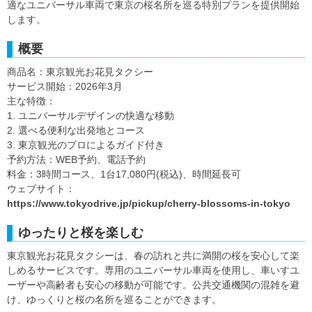
適なユニバーサル車両で東京の桜名所を巡る特別プランを提供開始
します。
概要
商品名：東京観光お花見タクシー
サービス開始：2026年3月
主な特徴：
1. ユニバーサルデザインの快適な移動
2. 選べる便利な出発地とコース
3. 東京観光のプロによるガイド付き
予約方法：WEB予約、電話予約
料金：3時間コース、1台17,080円(税込)、時間延長可
ウェブサイト：
https://www.tokyodrive.jp/pickup/cherry-blossoms-in-tokyo
ゆったりと桜を楽しむ
東京観光お花見タクシーは、春の訪れと共に満開の桜を安心して楽
しめるサービスです。専用のユニバーサル車両を使用し、車いすユ
ーザーや高齢者も安心の移動が可能です。公共交通機関の混雑を避
け、ゆっくりと桜の名所を巡ることができます。