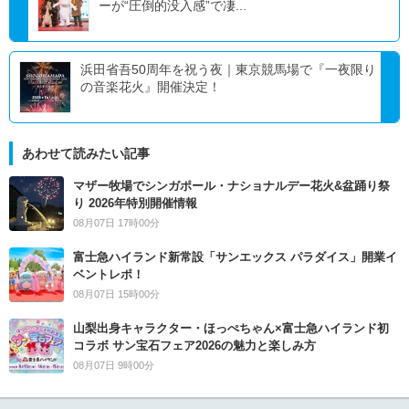
ーが“圧倒的没入感”で凄...
浜田省吾50周年を祝う夜｜東京競馬場で『一夜限り
の音楽花火』開催決定！
あわせて読みたい記事
マザー牧場でシンガポール・ナショナルデー花火&盆踊り祭
り 2026年特別開催情報
08月07日 17時00分
富士急ハイランド新常設「サンエックス パラダイス」開業イ
ベントレポ！
08月07日 15時00分
山梨出身キャラクター・ほっぺちゃん×富士急ハイランド初
コラボ サン宝石フェア2026の魅力と楽しみ方
08月07日 9時00分