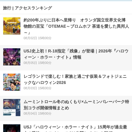
旅行 | アクセスランキング
約200年ぶりに日本へ里帰り オランダ国立世界文化博
物館の至宝「OTEMAE～ブロムホフ 茶道を愛した異邦人
～」
08月02日 15時00分
USJ史上初！R-18指定「残像」が登場｜2026年『ハロウ
ィーン・ホラー・ナイト』情報
08月05日 15時00分
レゴランドで楽しむ！家族と過ごす仮装＆フォトジェニ
ックなハロウィン2026
08月03日 15時00分
ムーミントロール冬のぬくもり×ムーミンバレーパーク特
別コラボ開催情報まとめ
08月04日 15時00分
USJ「ハロウィーン・ホラー・ナイト」15周年が過去最