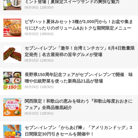
ミント登場｜夏限定スイーツサンドの爽快な魅力
08月06日 11時30分
ピザハット夏休みセット3種が3,000円から！お盆や集ま
りにぴったりのボリューム&おトクな期間限定メニュー
08月03日 13時00分
セブン-イレブン「激辛！台湾ミンチカツ」8月4日数量限
定発売｜名古屋発祥の旨辛グルメが登場
08月03日 11時30分
長野県150周年記念フェアがセブン-イレブンで開催 味
噌や伝統野菜を使った新商品21品が登場
08月04日 11時30分
関西限定！和歌山の恵みを味わう『和歌山毎度おおきに
フェア』全商品徹底紹介
08月03日 11時30分
セブン‐イレブン「からあげ棒」「アメリカンドッグ」3
日間限定30円引きセールを開催中！