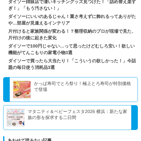
ダイソー姉妹店で凄いキッチングッズ見つけた！「詰め替え楽す
ぎ！」「もう汚さない！」
ダイソーにいいのあるじゃん！重さ考えずに飾れるってありがた
や…部屋が見違えるインテリア
片付けると家族関係が変わる！？整理収納のプロが現場で見た、
片付けの後に起きた変化
ダイソーで100円じゃない…って思ったけどむしろ安い！欲しい
機能がてんこもりの家電小物3選
ダイソーで買ったら大当たり！「こういうの欲しかった！」今話
題の毎日使う消耗品3選
かっぱ寿司でとろ祭り！極上とろ寿司が特別価格
で登場
マタニティ＆ベビーフェスタ2026 横浜：新たな家
族の形を探求する二日間
あわせて読みたい記事