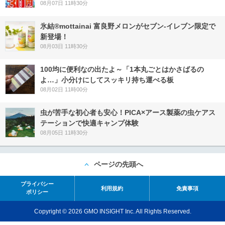
08月07日 11時30分
氷結®mottainai 富良野メロンがセブン‐イレブン限定で
新登場！
08月03日 11時30分
100均に便利なの出たよ～「1本丸ごとはかさばるの
よ…」小分けにしてスッキリ持ち運べる板
08月02日 11時00分
虫が苦手な初心者も安心！PICA×アース製薬の虫ケアス
テーションで快適キャンプ体験
08月05日 11時30分
ページの先頭へ
プライバシー
利用規約
免責事項
ポリシー
Copyright © 2026 GMO INSIGHT Inc. All Rights Reserved.