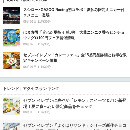
スシロー×GAZOO Racing初コラボ！夏休み限定ミニカー付
きメニュー登場
08月08日 11時30分
はま寿司「旨ねた夏祭り 第3弾」大葉ニンニク香るビンチョ
ウマグロ100円フェア開催情報
08月07日 11時30分
セブン‐イレブン「カレーフェス」全15品商品詳細とお得な限
定キャンペーン情報
08月07日 11時30分
トレンド | アクセスランキング
セブン‐イレブンに爽やか「レモン」スイーツ＆パン新登
場！夏に食べたい限定商品をチェック
08月03日 11時30分
セブン‐イレブン「よくばりサンド」シリーズ新作チョコ