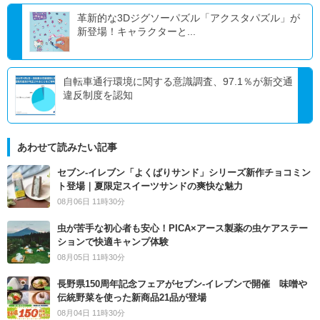
革新的な3Dジグソーパズル「アクスタパズル」が
新登場！キャラクターと...
自転車通行環境に関する意識調査、97.1％が新交通
違反制度を認知
あわせて読みたい記事
セブン‐イレブン「よくばりサンド」シリーズ新作チョコミン
ト登場｜夏限定スイーツサンドの爽快な魅力
08月06日 11時30分
虫が苦手な初心者も安心！PICA×アース製薬の虫ケアステー
ションで快適キャンプ体験
08月05日 11時30分
長野県150周年記念フェアがセブン-イレブンで開催 味噌や
伝統野菜を使った新商品21品が登場
08月04日 11時30分