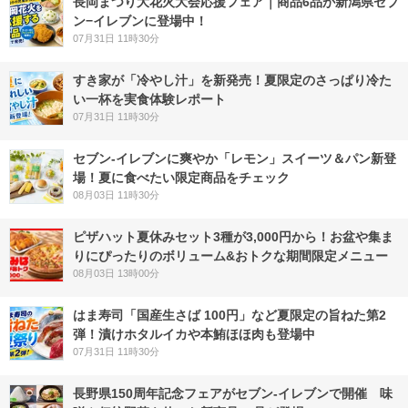
長岡まつり大花火大会応援フェア｜商品6品が新潟県セブ
ン−イレブンに登場中！
07月31日 11時30分
すき家が「冷やし汁」を新発売！夏限定のさっぱり冷た
い一杯を実食体験レポート
07月31日 11時30分
セブン‐イレブンに爽やか「レモン」スイーツ＆パン新登
場！夏に食べたい限定商品をチェック
08月03日 11時30分
ピザハット夏休みセット3種が3,000円から！お盆や集ま
りにぴったりのボリューム&おトクな期間限定メニュー
08月03日 13時00分
はま寿司「国産生さば 100円」など夏限定の旨ねた第2
弾！漬けホタルイカや本鮪ほほ肉も登場中
07月31日 11時30分
長野県150周年記念フェアがセブン-イレブンで開催 味