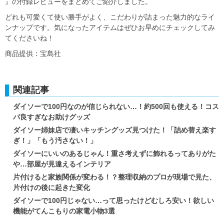
』の付録レビューをまとめてご紹介しました。
どれも可愛くて使い勝手がよく、こだわりが詰まった魅力的なライ
ンナップです。気になったアイテムはぜひお早めにチェックしてみ
てくださいね！
商品提供：宝島社
関連記事
ダイソーで100円なのが信じられない…！約500回も使える！コス
パ良すぎなお助けグッズ
ダイソー姉妹店で凄いキッチングッズ見つけた！「詰め替え楽す
ぎ！」「もう汚さない！」
ダイソーにいいのあるじゃん！重さ考えずに飾れるってありがた
や…部屋が見違えるインテリア
片付けると家族関係が変わる！？整理収納のプロが現場で見た、
片付けの後に起きた変化
ダイソーで100円じゃない…って思ったけどむしろ安い！欲しい
機能がてんこもりの家電小物3選