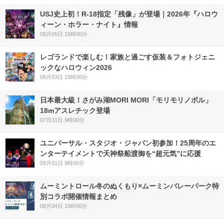
USJ史上初！R-18指定「残像」が登場｜2026年『ハロウ
ィーン・ホラー・ナイト』情報
08月05日 15時00分
レゴランドで楽しむ！家族と過ごす仮装＆フォトジェニ
ックなハロウィン2026
08月03日 15時00分
日本最大級！さがみ湖MORI MORI「モリモリノボル」
18mアスレチック登場
07月31日 9時00分
ユニバーサル・スタジオ・ジャパン初参加！25周年のエ
ンターテイメントで天神祭船渡御を“超元気”に応援
08月01日 9時00分
ムーミントロール冬のぬくもり×ムーミンバレーパーク特
別コラボ開催情報まとめ
08月04日 15時00分