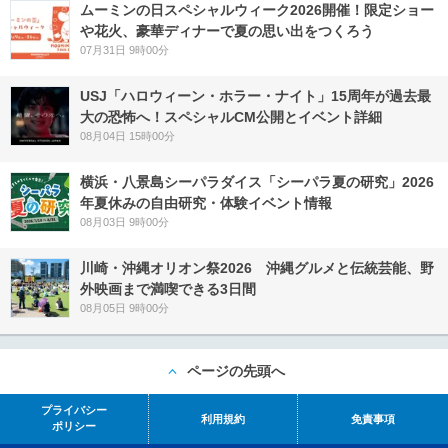
ムーミンの日スペシャルウィーク2026開催！限定ショー
や花火、豪華ディナーで夏の思い出をつくろう
07月31日 9時00分
USJ「ハロウィーン・ホラー・ナイト」15周年が過去最
大の恐怖へ！スペシャルCM公開とイベント詳細
08月04日 15時00分
横浜・八景島シーパラダイス「シーパラ夏の研究」2026
年夏休みの自由研究・体験イベント情報
08月03日 9時00分
川崎・沖縄オリオン祭2026 沖縄グルメと伝統芸能、野
外映画まで満喫できる3日間
08月05日 9時00分
ページの先頭へ
プライバシー
利用規約
免責事項
ポリシー