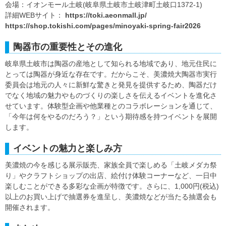
会場：イオンモール土岐(岐阜県土岐市土岐津町土岐口1372-1)
詳細WEBサイト：
https://toki.aeonmall.jp/
https://shop.tokishi.com/pages/minoyaki-spring-fair2026
陶器市の重要性とその進化
岐阜県土岐市は陶器の産地として知られる地域であり、地元住民に
とっては陶器が身近な存在です。だからこそ、美濃焼大陶器市実行
委員会は地元の人々に新鮮な驚きと発見を提供するため、陶器だけ
でなく地域の魅力やものづくりの楽しさを伝えるイベントを進化さ
せています。体験型企画や他業種とのコラボレーションを通じて、
「今年は何をやるのだろう？」という期待感を持つイベントを展開
します。
イベントの魅力と楽しみ方
美濃焼の今を感じる展示販売、家族全員で楽しめる「土岐メダカ祭
り」やクラフトショップの出店、絵付け体験コーナーなど、一日中
楽しむことができる多彩な企画が特徴です。さらに、1,000円(税込)
以上のお買い上げで抽選券を進呈し、美濃焼などが当たる抽選会も
開催されます。