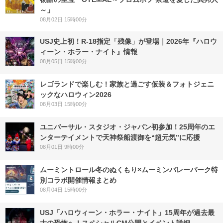
～」
08月02日 15時00分
USJ史上初！R-18指定「残像」が登場｜2026年『ハロウ
ィーン・ホラー・ナイト』情報
08月05日 15時00分
レゴランドで楽しむ！家族と過ごす仮装＆フォトジェニ
ックなハロウィン2026
08月03日 15時00分
ユニバーサル・スタジオ・ジャパン初参加！25周年のエ
ンターテイメントで天神祭船渡御を“超元気”に応援
08月01日 9時00分
ムーミントロール冬のぬくもり×ムーミンバレーパーク特
別コラボ開催情報まとめ
08月04日 15時00分
USJ「ハロウィーン・ホラー・ナイト」15周年が過去最