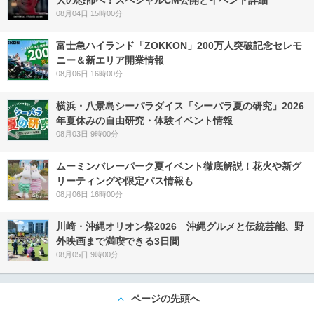
大の恐怖へ！スペシャルCM公開とイベント詳細
08月04日 15時00分
富士急ハイランド「ZOKKON」200万人突破記念セレモ
ニー＆新エリア開業情報
08月06日 16時00分
横浜・八景島シーパラダイス「シーパラ夏の研究」2026
年夏休みの自由研究・体験イベント情報
08月03日 9時00分
ムーミンバレーパーク夏イベント徹底解説！花火や新グ
リーティングや限定パス情報も
08月06日 16時00分
川崎・沖縄オリオン祭2026 沖縄グルメと伝統芸能、野
外映画まで満喫できる3日間
08月05日 9時00分
ページの先頭へ