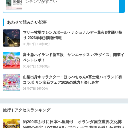
ンテンツがすごい
あわせて読みたい記事
マザー牧場でシンガポール・ナショナルデー花火&盆踊り祭
り 2026年特別開催情報
08月07日 17時00分
富士急ハイランド新常設「サンエックス パラダイス」開業イ
ベントレポ！
08月07日 15時00分
山梨出身キャラクター・ほっぺちゃん×富士急ハイランド初
コラボ サン宝石フェア2026の魅力と楽しみ方
08月07日 9時00分
旅行 | アクセスランキング
約200年ぶりに日本へ里帰り オランダ国立世界文化博
物館の至宝「OTEMAE～ブロムホフ 茶道を愛した異邦人