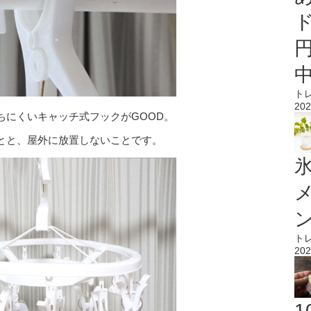
ト
202
ちにくいキャッチ式フックがGOOD。
とと、屋外に放置しないことです。
氷
ト
202