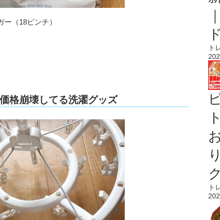
ー（18ピンチ）
ト
202
価格崩壊してる洗濯グッズ
ト
ト
202