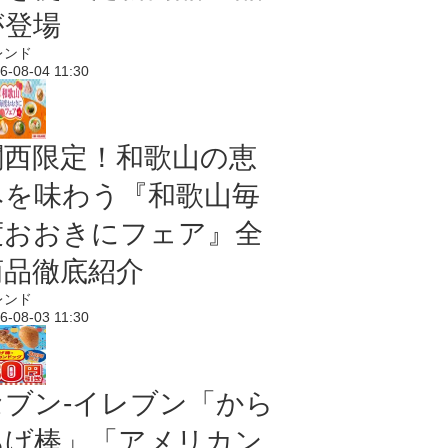
が登場
レンド
6-08-04 11:30
関西限定！和歌山の恵
みを味わう『和歌山毎
度おおきにフェア』全
商品徹底紹介
レンド
6-08-03 11:30
セブン‐イレブン「から
あげ棒」「アメリカン