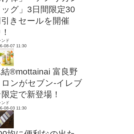
ドッグ」3日間限定30
円引きセールを開催
中！
レンド
6-08-07 11:30
結®mottainai 富良野
メロンがセブン‐イレブ
ン限定で新登場！
レンド
6-08-03 11:30
100均に便利なの出た