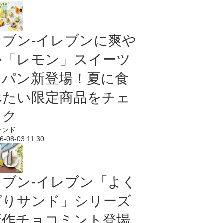
セブン‐イレブンに爽や
か「レモン」スイーツ
＆パン新登場！夏に食
べたい限定商品をチェ
ック
レンド
6-08-03 11:30
セブン‐イレブン「よく
ばりサンド」シリーズ
新作チョコミント登場