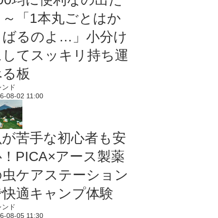
よ～「1本丸ごとはか
さばるのよ…」小分け
にしてスッキリ持ち運
べる板
レンド
6-08-02 11:00
虫が苦手な初心者も安
！PICA×アース製薬
の虫ケアステーション
で快適キャンプ体験
レンド
6-08-05 11:30