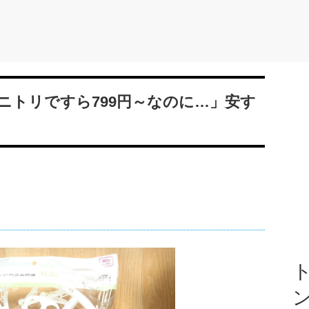
ニトリですら799円～なのに…」安す
ト