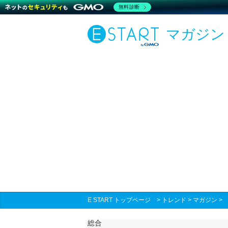
無料診断
マガジン
E START トップページ
>
トレンド
>
マガジン
総合