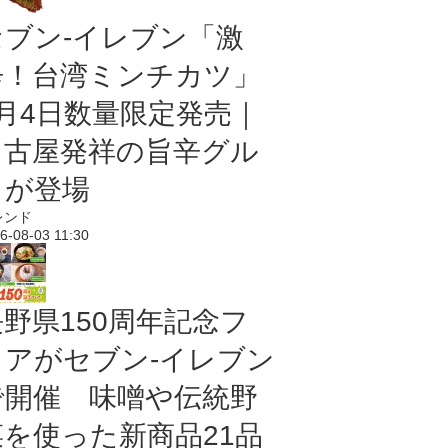
セブン-イレブン「激
辛！台湾ミンチカツ」
8月4日数量限定発売｜
名古屋発祥の旨辛グル
メが登場
レンド
6-08-03 11:30
長野県150周年記念フ
ェアがセブン-イレブン
で開催 味噌や伝統野
菜を使った新商品21品