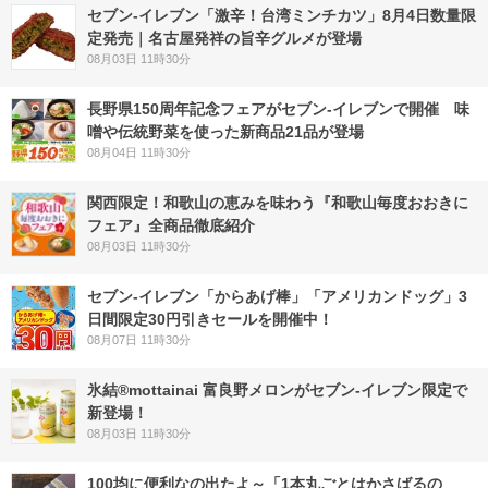
セブン-イレブン「激辛！台湾ミンチカツ」8月4日数量限
定発売｜名古屋発祥の旨辛グルメが登場
08月03日 11時30分
長野県150周年記念フェアがセブン-イレブンで開催 味
噌や伝統野菜を使った新商品21品が登場
08月04日 11時30分
関西限定！和歌山の恵みを味わう『和歌山毎度おおきに
フェア』全商品徹底紹介
08月03日 11時30分
セブン‐イレブン「からあげ棒」「アメリカンドッグ」3
日間限定30円引きセールを開催中！
08月07日 11時30分
氷結®mottainai 富良野メロンがセブン‐イレブン限定で
新登場！
08月03日 11時30分
100均に便利なの出たよ～「1本丸ごとはかさばるの