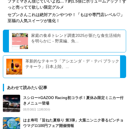
ファミマさん信じていいよね…？約1.5倍にボリュームアップ！ず
っと売ってて欲しい限定グルメ
セブンさんこれは絶対アカンやつや！「もはや専門店レベル♡」
至福の人気スイーツが進化！
家庭の食卓トレンド調査2025が新たな食生活傾向
を明らかに - 野菜編、魚...
革新的なテキーラ「アシエンダ・デ・テパ ブラック
テキーラ」日本上陸、...
あわせて読みたい記事
スシロー×GAZOO Racing初コラボ！夏休み限定ミニカー付
きメニュー登場
08月08日 11時30分
はま寿司「旨ねた夏祭り 第3弾」大葉ニンニク香るビンチョ
ウマグロ100円フェア開催情報