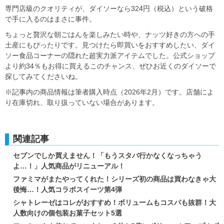
専門店級のクオリティが、ダイソーなら324円（税込）という破格
で手に入るのはまさに事件。
ちょっと贅沢な朝ごはんを楽しみたい時や、ナッツ好きの方への手
土産にもぴったりです。見つけたら即買いをおすすめしたい、ダイ
ソー食品コーナーの隠れた超実力派アイテムでした。公式ショップ
より約34％もお得に買えるこのチャンス、ぜひお近くのダイソーで
探してみてくださいね。
※記事内の商品情報は筆者購入時点（2026年2月）です。店舗によ
り在庫切れ、取り扱っていない場合があります。
関連記事
セブンでしか買えません！「もうスタバ行かなくなっちゃう
よ…！」人気商品がリニューアル！
ファミマがまたやってくれた！シリーズ初の商品は買わなきゃ大
後悔…！人気コラボスイーツ第4弾
シャトレーゼはコレがおすすめ！ボリュームもコスパも抜群！大
人数向けの個包装お菓子セット5選