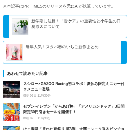
※本記事はPR TIMESのリリースを元にAIが執筆しています。
新学期に注目！「舌ケア」の重要性と小学生の口
臭原因について
毎年人気！スタバ春のいちご新作まとめ
あわせて読みたい記事
スシロー×GAZOO Racing初コラボ！夏休み限定ミニカー付
きメニュー登場
08月08日 11時30分
セブン‐イレブン「からあげ棒」「アメリカンドッグ」3日間
限定30円引きセールを開催中！
08月07日 11時30分
はま寿司「旨ねた夏祭り 第3弾」大葉ニンニク香るビンチョ