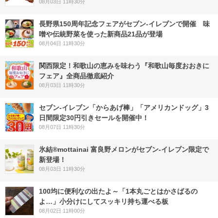
08月03日 11時30分
長野県150周年記念フェアがセブン-イレブンで開催 味
噌や伝統野菜を使った新商品21品が登場
08月04日 11時30分
関西限定！和歌山の恵みを味わう『和歌山毎度おおきに
フェア』全商品徹底紹介
08月03日 11時30分
セブン‐イレブン「からあげ棒」「アメリカンドッグ」3
日間限定30円引きセールを開催中！
08月07日 11時30分
氷結®mottainai 富良野メロンがセブン‐イレブン限定で
新登場！
08月03日 11時30分
100均に便利なの出たよ～「1本丸ごとはかさばるの
よ…」小分けにしてスッキリ持ち運べる板
08月02日 11時00分