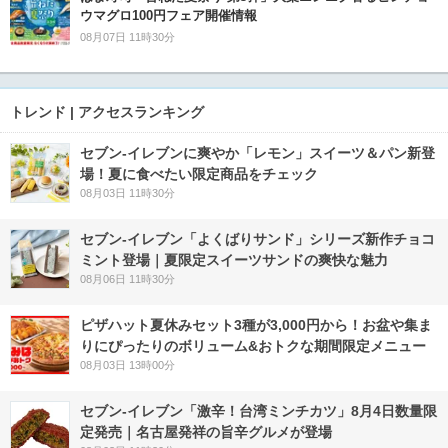
ウマグロ100円フェア開催情報
08月07日 11時30分
トレンド | アクセスランキング
セブン‐イレブンに爽やか「レモン」スイーツ＆パン新登
場！夏に食べたい限定商品をチェック
08月03日 11時30分
セブン‐イレブン「よくばりサンド」シリーズ新作チョコ
ミント登場｜夏限定スイーツサンドの爽快な魅力
08月06日 11時30分
ピザハット夏休みセット3種が3,000円から！お盆や集ま
りにぴったりのボリューム&おトクな期間限定メニュー
08月03日 13時00分
セブン-イレブン「激辛！台湾ミンチカツ」8月4日数量限
定発売｜名古屋発祥の旨辛グルメが登場