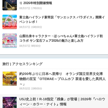
り 2026年特別開催情報
08月07日 17時00分
富士急ハイランド新常設「サンエックス パラダイス」開業イ
ベントレポ！
08月07日 15時00分
山梨出身キャラクター・ほっぺちゃん×富士急ハイランド初
コラボ サン宝石フェア2026の魅力と楽しみ方
08月07日 9時00分
旅行 | アクセスランキング
約200年ぶりに日本へ里帰り オランダ国立世界文化博
物館の至宝「OTEMAE～ブロムホフ 茶道を愛した異邦人
～」
08月02日 15時00分
USJ史上初！R-18指定「残像」が登場｜2026年『ハロウ
ィーン・ホラー・ナイト』情報