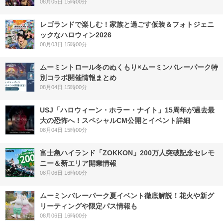
08月05日 15時00分
レゴランドで楽しむ！家族と過ごす仮装＆フォトジェニ
ックなハロウィン2026
08月03日 15時00分
ムーミントロール冬のぬくもり×ムーミンバレーパーク特
別コラボ開催情報まとめ
08月04日 15時00分
USJ「ハロウィーン・ホラー・ナイト」15周年が過去最
大の恐怖へ！スペシャルCM公開とイベント詳細
08月04日 15時00分
富士急ハイランド「ZOKKON」200万人突破記念セレモ
ニー＆新エリア開業情報
08月06日 16時00分
ムーミンバレーパーク夏イベント徹底解説！花火や新グ
リーティングや限定パス情報も
08月06日 16時00分