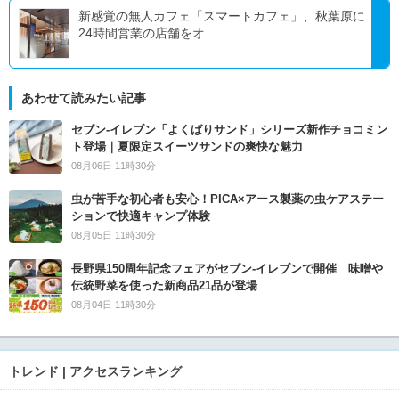
新感覚の無人カフェ「スマートカフェ」、秋葉原に
24時間営業の店舗をオ...
あわせて読みたい記事
セブン‐イレブン「よくばりサンド」シリーズ新作チョコミン
ト登場｜夏限定スイーツサンドの爽快な魅力
08月06日 11時30分
虫が苦手な初心者も安心！PICA×アース製薬の虫ケアステー
ションで快適キャンプ体験
08月05日 11時30分
長野県150周年記念フェアがセブン-イレブンで開催 味噌や
伝統野菜を使った新商品21品が登場
08月04日 11時30分
トレンド | アクセスランキング