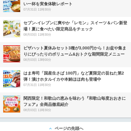
い一杯を実食体験レポート
07月31日 11時30分
セブン‐イレブンに爽やか「レモン」スイーツ＆パン新登
場！夏に食べたい限定商品をチェック
08月03日 11時30分
ピザハット夏休みセット3種が3,000円から！お盆や集ま
りにぴったりのボリューム&おトクな期間限定メニュー
08月03日 13時00分
はま寿司「国産生さば 100円」など夏限定の旨ねた第2
弾！漬けホタルイカや本鮪ほほ肉も登場中
07月31日 11時30分
関西限定！和歌山の恵みを味わう『和歌山毎度おおきに
フェア』全商品徹底紹介
08月03日 11時30分
ページの先頭へ