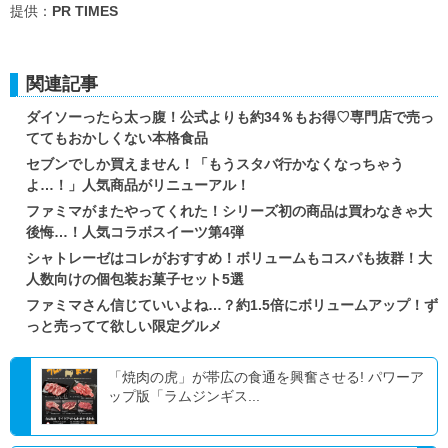
提供：
PR TIMES
関連記事
ダイソーったら太っ腹！公式よりも約34％もお得♡専門店で売っ
ててもおかしくない本格食品
セブンでしか買えません！「もうスタバ行かなくなっちゃう
よ…！」人気商品がリニューアル！
ファミマがまたやってくれた！シリーズ初の商品は買わなきゃ大
後悔…！人気コラボスイーツ第4弾
シャトレーゼはコレがおすすめ！ボリュームもコスパも抜群！大
人数向けの個包装お菓子セット5選
ファミマさん信じていいよね…？約1.5倍にボリュームアップ！ず
っと売ってて欲しい限定グルメ
「焼肉の虎」が帯広の食通を興奮させる! パワーア
ップ版「ラムジンギス...