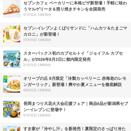
セブンカフェ ベーカリーに本格ピザ新登場！手軽に味わ
うマルゲリータ＆照り焼きチキンを全国発売
07月31日 11時30分
セブン‐イレブンよくばりサンドに「ハムカツ＆たまごマ
カロニ」が新登場！
07月31日 11時30分
スターバックス初のカプセルトイ「ジョイフル カプセ
ル」が2026年8月2日に都内限定発売
07月31日 13時00分
オリーブの丘 8月限定「冷製カッペリーニ 赤海老のレモ
ンガーリック」新登場！爽やか夏メニューを徹底解説
08月01日 11時30分
長岡まつり大花火大会応援フェア｜商品6品が新潟県セブ
ン−イレブンに登場中！
07月31日 11時30分
すき家が「冷やし汁」を新発売！夏限定のさっぱり冷た