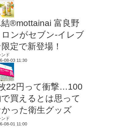
結®mottainai 富良野
メロンがセブン‐イレブ
ン限定で新登場！
レンド
6-08-03 11:30
枚22円って衝撃…100
均で買えるとは思って
なかった衛生グッズ
レンド
6-08-01 11:00