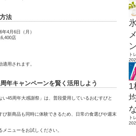
方法
氷
26年4月6日（月）
,400店
ト
202
動適用されます。
5周年キャンペーンを賢く活用しよう
1
ない45周年大感謝祭」は、普段愛用しているおむすびと
すび新商品も同時に体験できるため、日常の食選びや週末
ト
202
るメニューをお試しください。