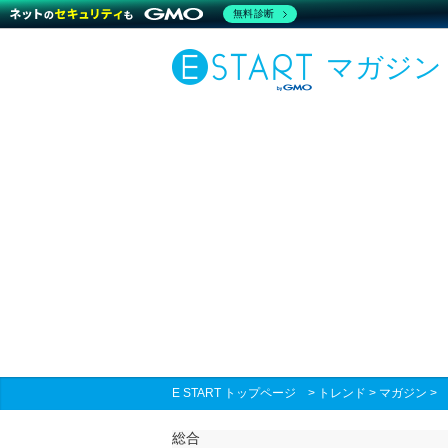
無料診断
マガジン
E START トップページ
>
トレンド
>
マガジン
総合