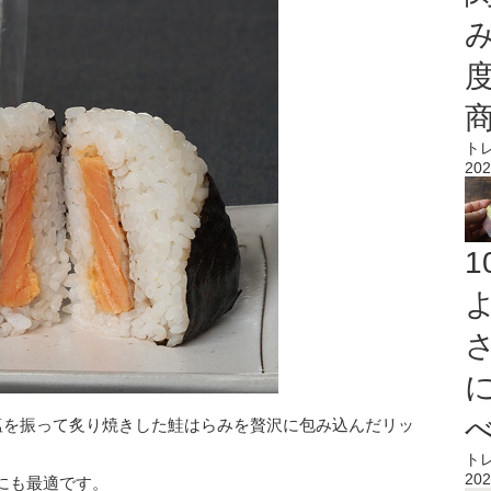
ト
202
藻塩を振って炙り焼きした鮭はらみを贅沢に包み込んだリッ
ト
202
にも最適です。