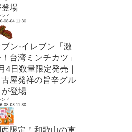
が登場
レンド
6-08-04 11:30
セブン-イレブン「激
辛！台湾ミンチカツ」
8月4日数量限定発売｜
名古屋発祥の旨辛グル
メが登場
レンド
6-08-03 11:30
関西限定！和歌山の恵