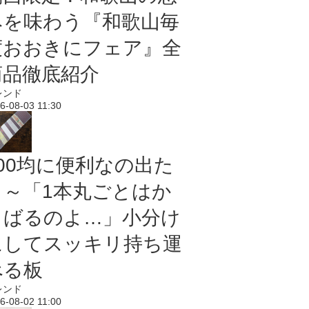
みを味わう『和歌山毎
度おおきにフェア』全
商品徹底紹介
レンド
6-08-03 11:30
100均に便利なの出た
よ～「1本丸ごとはか
さばるのよ…」小分け
にしてスッキリ持ち運
べる板
レンド
6-08-02 11:00