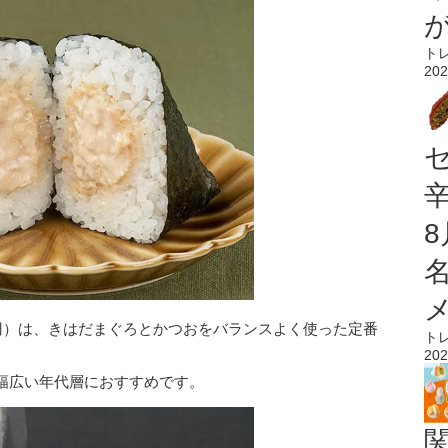
ト
202
4円）は、きはだまぐろとかつおをバランスよく使った定番
ト
202
幅広い年代層におすすめです。