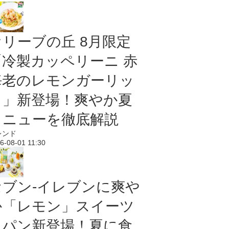
オリーブの丘 8月限定
「冷製カッペリーニ 赤
海老のレモンガーリッ
ク」新登場！爽やか夏
メニューを徹底解説
レンド
6-08-01 11:30
セブン‐イレブンに爽や
か「レモン」スイーツ
＆パン新登場！夏に食