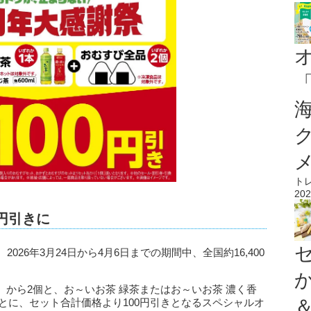
ト
202
円引きに
026年3月24日から4月6日までの期間中、全国約16,400
から2個と、お～いお茶 緑茶またはお～いお茶 濃く香
ごとに、セット合計価格より100円引きとなるスペシャルオ