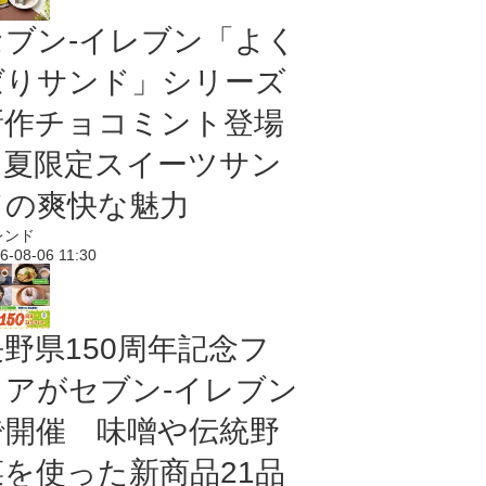
セブン‐イレブン「よく
ばりサンド」シリーズ
新作チョコミント登場
｜夏限定スイーツサン
ドの爽快な魅力
レンド
6-08-06 11:30
長野県150周年記念フ
ェアがセブン-イレブン
で開催 味噌や伝統野
菜を使った新商品21品