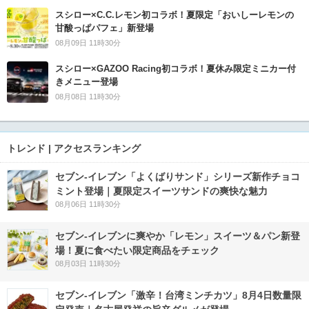
スシロー×C.C.レモン初コラボ！夏限定「おいしーレモンの
甘酸っぱパフェ」新登場
08月09日 11時30分
スシロー×GAZOO Racing初コラボ！夏休み限定ミニカー付
きメニュー登場
08月08日 11時30分
トレンド | アクセスランキング
セブン‐イレブン「よくばりサンド」シリーズ新作チョコ
ミント登場｜夏限定スイーツサンドの爽快な魅力
08月06日 11時30分
セブン‐イレブンに爽やか「レモン」スイーツ＆パン新登
場！夏に食べたい限定商品をチェック
08月03日 11時30分
セブン-イレブン「激辛！台湾ミンチカツ」8月4日数量限