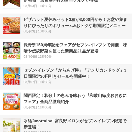
定発売｜名古屋発祥の旨辛グルメが登場
08月03日 11時30分
ピザハット夏休みセット3種が3,000円から！お盆や集ま
りにぴったりのボリューム&おトクな期間限定メニュー
08月03日 13時00分
長野県150周年記念フェアがセブン-イレブンで開催 味
噌や伝統野菜を使った新商品21品が登場
08月04日 11時30分
セブン‐イレブン「からあげ棒」「アメリカンドッグ」3
日間限定30円引きセールを開催中！
08月07日 11時30分
関西限定！和歌山の恵みを味わう『和歌山毎度おおきに
フェア』全商品徹底紹介
08月03日 11時30分
氷結®mottainai 富良野メロンがセブン‐イレブン限定で
新登場！