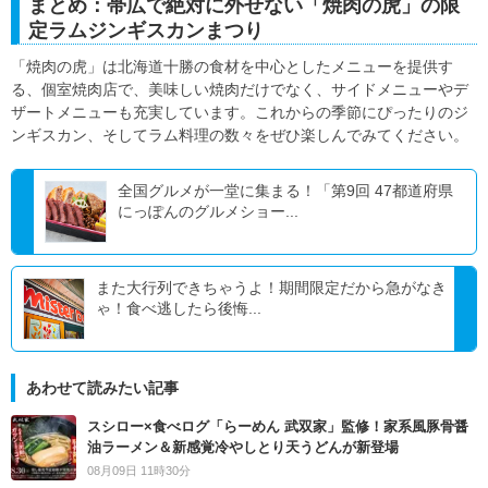
まとめ：帯広で絶対に外せない「焼肉の虎」の限
定ラムジンギスカンまつり
「焼肉の虎」は北海道十勝の食材を中心としたメニューを提供す
る、個室焼肉店で、美味しい焼肉だけでなく、サイドメニューやデ
ザートメニューも充実しています。これからの季節にぴったりのジ
ンギスカン、そしてラム料理の数々をぜひ楽しんでみてください。
全国グルメが一堂に集まる！「第9回 47都道府県
にっぽんのグルメショー...
また大行列できちゃうよ！期間限定だから急がなき
ゃ！食べ逃したら後悔...
あわせて読みたい記事
スシロー×食べログ「らーめん 武双家」監修！家系風豚骨醤
油ラーメン＆新感覚冷やしとり天うどんが新登場
08月09日 11時30分