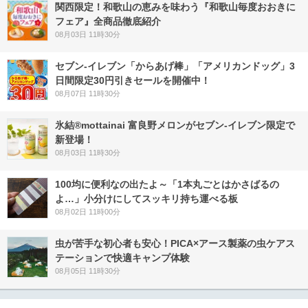
関西限定！和歌山の恵みを味わう『和歌山毎度おおきに
フェア』全商品徹底紹介
08月03日 11時30分
セブン‐イレブン「からあげ棒」「アメリカンドッグ」3
日間限定30円引きセールを開催中！
08月07日 11時30分
氷結®mottainai 富良野メロンがセブン‐イレブン限定で
新登場！
08月03日 11時30分
100均に便利なの出たよ～「1本丸ごとはかさばるの
よ…」小分けにしてスッキリ持ち運べる板
08月02日 11時00分
虫が苦手な初心者も安心！PICA×アース製薬の虫ケアス
テーションで快適キャンプ体験
08月05日 11時30分