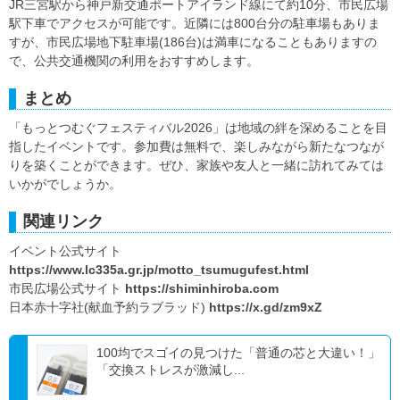
JR三宮駅から神戸新交通ポートアイランド線にて約10分、市民広場
駅下車でアクセスが可能です。近隣には800台分の駐車場もありま
すが、市民広場地下駐車場(186台)は満車になることもありますの
で、公共交通機関の利用をおすすめします。
まとめ
「もっとつむぐフェスティバル2026」は地域の絆を深めることを目
指したイベントです。参加費は無料で、楽しみながら新たなつなが
りを築くことができます。ぜひ、家族や友人と一緒に訪れてみては
いかがでしょうか。
関連リンク
イベント公式サイト
https://www.lc335a.gr.jp/motto_tsumugufest.html
市民広場公式サイト
https://shiminhiroba.com
日本赤十字社(献血予約ラブラッド)
https://x.gd/zm9xZ
100均でスゴイの見つけた「普通の芯と大違い！」
「交換ストレスが激減し...