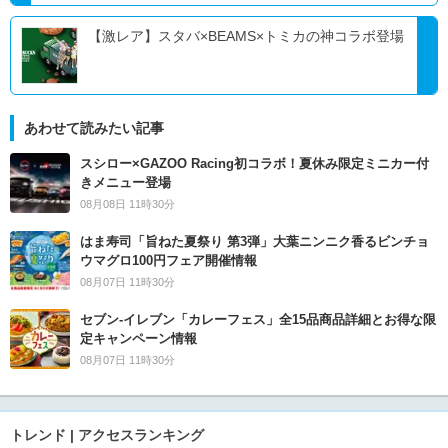
【激レア】スタバ×BEAMS×トミカの神コラボ登場
あわせて読みたい記事
スシロー×GAZOO Racing初コラボ！夏休み限定ミニカー付
きメニュー登場
08月08日 11時30分
はま寿司「旨ねた夏祭り 第3弾」大葉ニンニク香るビンチョ
ウマグロ100円フェア開催情報
08月07日 11時30分
セブン‐イレブン「カレーフェス」全15品商品詳細とお得な限
定キャンペーン情報
08月07日 11時30分
トレンド | アクセスランキング