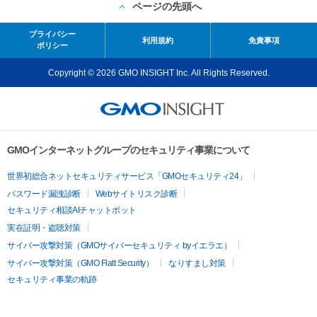
ページの先頭へ
プライバシー
利用規約
免責事項
ポリシー
Copyright © 2026 GMO INSIGHT Inc. All Rights Reserved.
GMOインターネットグループのセキュリティ事業について
世界初総合ネットセキュリティサービス「GMOセキュリティ24」
パスワード漏洩診断
Webサイトリスク診断
セキュリティ相談AIチャットボット
実在証明・盗聴対策
サイバー攻撃対策（GMOサイバーセキュリティ byイエラエ）
サイバー攻撃対策（GMO Flatt Security）
なりすまし対策
セキュリティ事業の軌跡