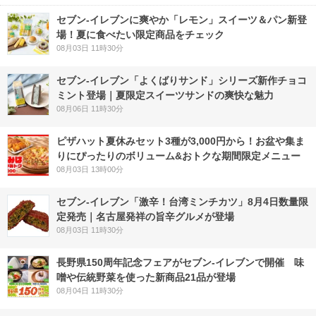
セブン‐イレブンに爽やか「レモン」スイーツ＆パン新登
場！夏に食べたい限定商品をチェック
08月03日 11時30分
セブン‐イレブン「よくばりサンド」シリーズ新作チョコ
ミント登場｜夏限定スイーツサンドの爽快な魅力
08月06日 11時30分
ピザハット夏休みセット3種が3,000円から！お盆や集ま
りにぴったりのボリューム&おトクな期間限定メニュー
08月03日 13時00分
セブン-イレブン「激辛！台湾ミンチカツ」8月4日数量限
定発売｜名古屋発祥の旨辛グルメが登場
08月03日 11時30分
長野県150周年記念フェアがセブン-イレブンで開催 味
噌や伝統野菜を使った新商品21品が登場
08月04日 11時30分