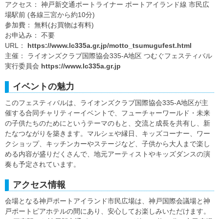
アクセス： 神戸新交通ポートライナー ポートアイランド線 市民広
場駅前 (各線三宮から約10分)
参加費： 無料(お買物は有料)
お申込み： 不要
URL：
https://www.lc335a.gr.jp/motto_tsumugufest.html
主催： ライオンズクラブ国際協会335-A地区 つむぐフェスティバル
実行委員会
https://www.lc335a.gr.jp
イベントの魅力
このフェスティバルは、ライオンズクラブ国際協会335-A地区が主
催する合同チャリティーイベントで、フューチャーワールド・未来
の子供たちのためにというテーマのもと、交流と成長を共有し、新
たなつながりを築きます。マルシェや縁日、キッズコーナー、ワー
クショップ、キッチンカーやステージなど、子供から大人まで楽し
める内容が盛りだくさんで、地元アーティストやキッズダンスの演
奏も予定されています。
アクセス情報
会場となる神戸ポートアイランド市民広場は、神戸国際会議場と神
戸ポートピアホテルの間にあり、安心してお楽しみいただけます。