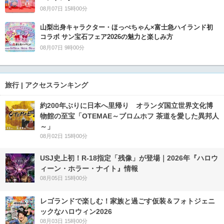
08月07日 15時00分
山梨出身キャラクター・ほっぺちゃん×富士急ハイランド初
コラボ サン宝石フェア2026の魅力と楽しみ方
08月07日 9時00分
旅行 | アクセスランキング
約200年ぶりに日本へ里帰り オランダ国立世界文化博
物館の至宝「OTEMAE～ブロムホフ 茶道を愛した異邦人
～」
08月02日 15時00分
USJ史上初！R-18指定「残像」が登場｜2026年『ハロウ
ィーン・ホラー・ナイト』情報
08月05日 15時00分
レゴランドで楽しむ！家族と過ごす仮装＆フォトジェニ
ックなハロウィン2026
08月03日 15時00分