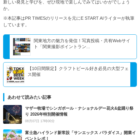
新しい発見と学びを、ぜひ現地で楽しんでみてはいかがでしょう
か。
※本記事はPR TIMESのリリースを元にE START AIライターが執筆
しています。
関東地方の魅力を発信！写真投稿・共有Webサイ
ト「関東撮影ポイントラン...
【10日間限定】クラフトビール好き必見の大型フェ
ス開催
あわせて読みたい記事
マザー牧場でシンガポール・ナショナルデー花火&盆踊り祭
り 2026年特別開催情報
08月07日 17時00分
富士急ハイランド新常設「サンエックス パラダイス」開業イ
ベントレポ！