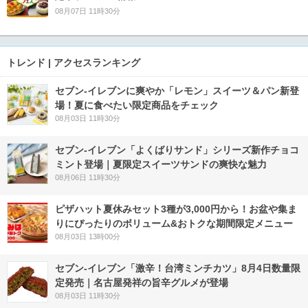
08月07日 11時30分
トレンド | アクセスランキング
セブン‐イレブンに爽やか「レモン」スイーツ＆パン新登
場！夏に食べたい限定商品をチェック
08月03日 11時30分
セブン‐イレブン「よくばりサンド」シリーズ新作チョコ
ミント登場｜夏限定スイーツサンドの爽快な魅力
08月06日 11時30分
ピザハット夏休みセット3種が3,000円から！お盆や集ま
りにぴったりのボリューム&おトクな期間限定メニュー
08月03日 13時00分
セブン-イレブン「激辛！台湾ミンチカツ」8月4日数量限
定発売｜名古屋発祥の旨辛グルメが登場
08月03日 11時30分