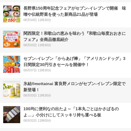
長野県150周年記念フェアがセブン-イレブンで開催 味
噌や伝統野菜を使った新商品21品が登場
08月04日 11時30分
関西限定！和歌山の恵みを味わう『和歌山毎度おおきに
フェア』全商品徹底紹介
08月03日 11時30分
セブン‐イレブン「からあげ棒」「アメリカンドッグ」3
日間限定30円引きセールを開催中！
08月07日 11時30分
氷結®mottainai 富良野メロンがセブン‐イレブン限定で
新登場！
08月03日 11時30分
100均に便利なの出たよ～「1本丸ごとはかさばるの
よ…」小分けにしてスッキリ持ち運べる板
08月02日 11時00分