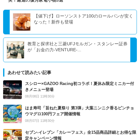
実！厳選の優秀家電小物3選
【値下げ】ローソンストア100のロールパンが安く
なった！新作も登場
教育と探求社と三菱UFJモルガン・スタンレー証券
が「お金の力-VENTURE-...
あわせて読みたい記事
スシロー×GAZOO Racing初コラボ！夏休み限定ミニカー付
きメニュー登場
08月08日 11時30分
はま寿司「旨ねた夏祭り 第3弾」大葉ニンニク香るビンチョ
ウマグロ100円フェア開催情報
08月07日 11時30分
セブン‐イレブン「カレーフェス」全15品商品詳細とお得な限
定キャンペーン情報