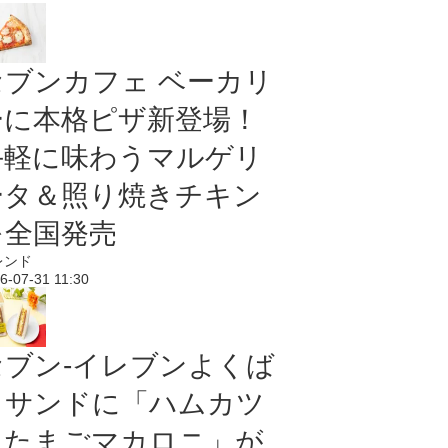
セブンカフェ ベーカリ
ーに本格ピザ新登場！
手軽に味わうマルゲリ
ータ＆照り焼きチキン
を全国発売
レンド
6-07-31 11:30
セブン‐イレブンよくば
りサンドに「ハムカツ
＆たまごマカロニ」が