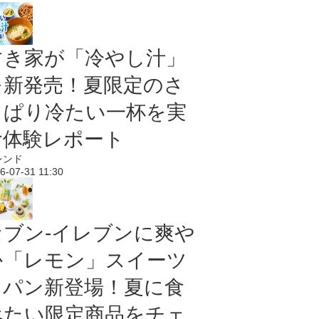
すき家が「冷やし汁」
を新発売！夏限定のさ
っぱり冷たい一杯を実
食体験レポート
レンド
6-07-31 11:30
セブン‐イレブンに爽や
か「レモン」スイーツ
＆パン新登場！夏に食
べたい限定商品をチェ