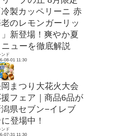
「冷製カッペリーニ 赤
海老のレモンガーリッ
ク」新登場！爽やか夏
メニューを徹底解説
レンド
6-08-01 11:30
長岡まつり大花火大会
応援フェア｜商品6品が
新潟県セブン−イレブ
ンに登場中！
レンド
6-07-31 11:30