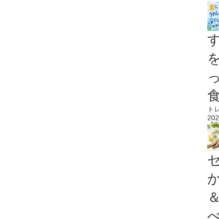
ト
202