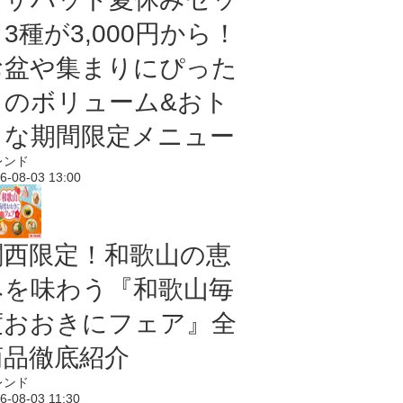
3種が3,000円から！
お盆や集まりにぴった
りのボリューム&おト
クな期間限定メニュー
レンド
6-08-03 13:00
関西限定！和歌山の恵
みを味わう『和歌山毎
度おおきにフェア』全
商品徹底紹介
レンド
6-08-03 11:30