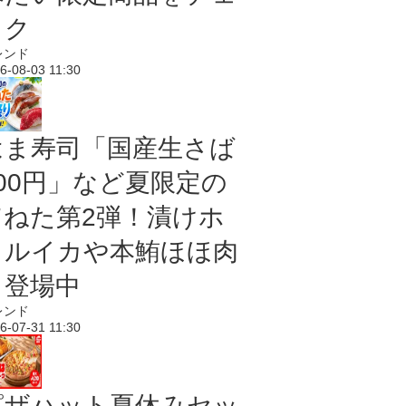
ック
レンド
6-08-03 11:30
はま寿司「国産生さば
100円」など夏限定の
旨ねた第2弾！漬けホ
タルイカや本鮪ほほ肉
も登場中
レンド
6-07-31 11:30
ピザハット夏休みセッ