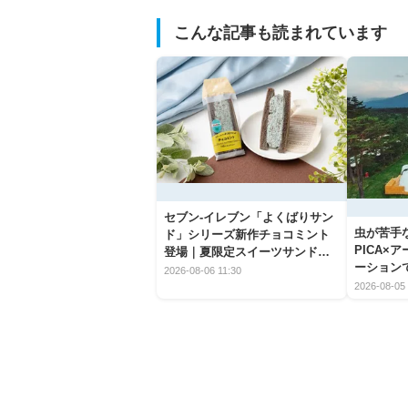
こんな記事も読まれています
セブン‐イレブン「よくばりサン
虫が苦手
ド」シリーズ新作チョコミント
PICA×
登場｜夏限定スイーツサンドの
ーション
爽快な魅力
2026-08-06 11:30
2026-08-05 