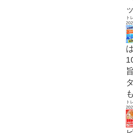
ト
202
ト
202