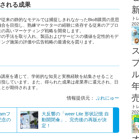
される成果
ト
従来の静的なモデルでは捕捉しきれなかったBtoB購買の意思
202
融合を目指し、熟練マーケターの経験に依存する従来のアプロ
性の高いマーケティング戦略を開発します。
学の手法を取り入れ、製品およびサービスの価値を定性的モデ
ィング施策の評価や広告戦略の最適化を図ります。
ル
の講座を通じて、学術的な知見と実務経験を結集させること
目指しています。また、得られた成果は産業界に還元され、日
ことが期待されます。
情報提供元：
ぷれにゅー
ト
202
gramフ
大反響の「weer Lite 形状記憶 自
記念の
動開閉傘」、完売後の再販が決
定！