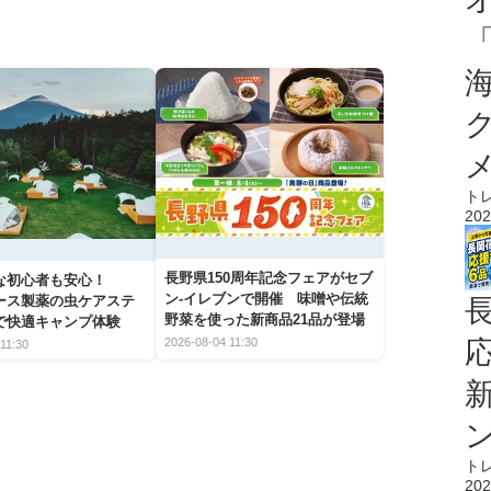
ト
202
長野県150周年記念フェアがセブ
な初心者も安心！
ン-イレブンで開催 味噌や伝統
アース製薬の虫ケアステ
野菜を使った新商品21品が登場
で快適キャンプ体験
2026-08-04 11:30
11:30
ト
202