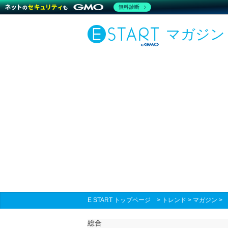
無料診断
マガジン
E START トップページ
>
トレンド
>
マガジン
総合