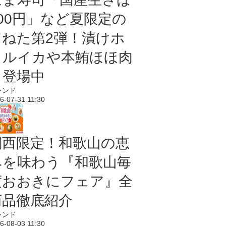
100円」など夏限定の
旨ねた第2弾！漬けホ
タルイカや本鮪ほほ肉
も登場中
レンド
6-07-31 11:30
関西限定！和歌山の恵
みを味わう『和歌山毎
度おおきにフェア』全
商品徹底紹介
レンド
6-08-03 11:30