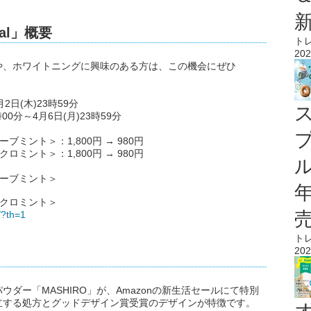
nal」概要
ト
202
や、ホワイトニングに興味のある方は、この機会にぜひ
月2日(木)23時59分
時00分～4月6日(月)23時59分
ミント＞：1,800円 → 980円
ミント＞：1,800円 → 980円
ル
ハーブミント＞
ザクロミント＞
/?th=1
ト
202
ダー「MASHIRO」が、Amazonの新生活セールにて特別
立する処方とグッドデザイン賞受賞のデザインが特徴です。