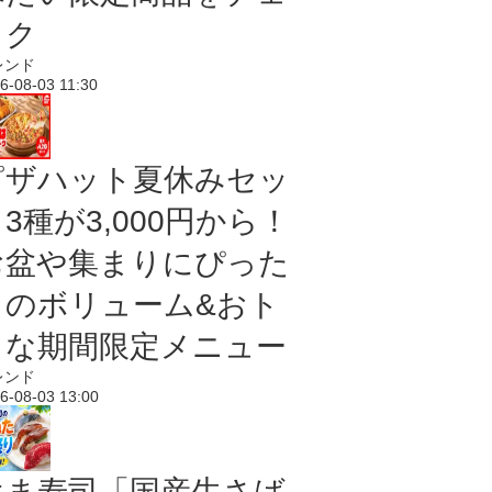
ック
レンド
6-08-03 11:30
ピザハット夏休みセッ
3種が3,000円から！
お盆や集まりにぴった
りのボリューム&おト
クな期間限定メニュー
レンド
6-08-03 13:00
はま寿司「国産生さば