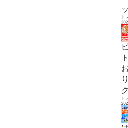
ト
202
ト
ト
202