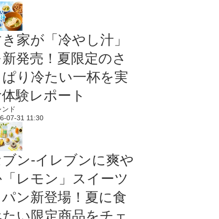
すき家が「冷やし汁」
を新発売！夏限定のさ
っぱり冷たい一杯を実
食体験レポート
レンド
6-07-31 11:30
セブン‐イレブンに爽や
か「レモン」スイーツ
＆パン新登場！夏に食
べたい限定商品をチェ