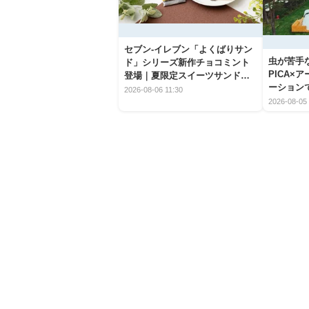
セブン‐イレブン「よくばりサン
虫が苦手
ド」シリーズ新作チョコミント
PICA×
登場｜夏限定スイーツサンドの
ーション
爽快な魅力
2026-08-06 11:30
2026-08-05 