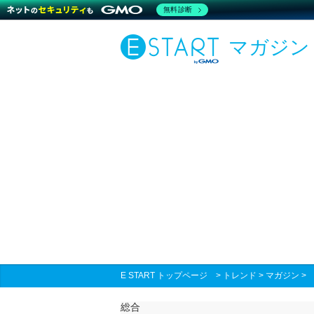
無料診断
マガジン
E START トップページ
>
トレンド
>
マガジン
総合