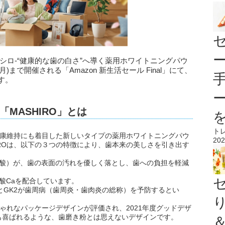
-マシロ-“健康的な歯の白さ”へ導く薬用ホワイトニングパウ
(月)まで開催される「Amazon 新生活セール Final」にて、
す。
MASHIRO」とは
ト
の健康維持にも着目した新しいタイプの薬用ホワイトニングパウ
202
IROは、以下の３つの特徴により、歯本来の美しさを引き出す
ケイ酸）が、歯の表面の汚れを優しく落とし、歯への負担を軽減
ン酸Caを配合しています。
EとGK2が歯周病（歯周炎・歯肉炎の総称）を予防するとい
しゃれなパッケージデザインが評価され、2021年度グッドデザ
も喜ばれるような、歯磨き粉とは思えないデザインです。