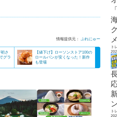
情報提供元：
ぷれにゅー
ト
202
野初さ
【値下げ】ローソンストア100の
でグラ
ロールパンが安くなった！新作
も登場
ト
202