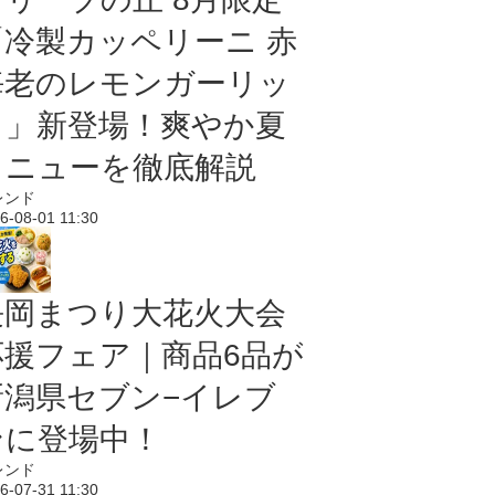
「冷製カッペリーニ 赤
海老のレモンガーリッ
ク」新登場！爽やか夏
メニューを徹底解説
レンド
6-08-01 11:30
長岡まつり大花火大会
応援フェア｜商品6品が
新潟県セブン−イレブ
ンに登場中！
レンド
6-07-31 11:30