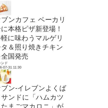
セブンカフェ ベーカリ
ーに本格ピザ新登場！
手軽に味わうマルゲリ
ータ＆照り焼きチキン
を全国発売
レンド
6-07-31 11:30
セブン‐イレブンよくば
りサンドに「ハムカツ
＆たまごマカロニ」が