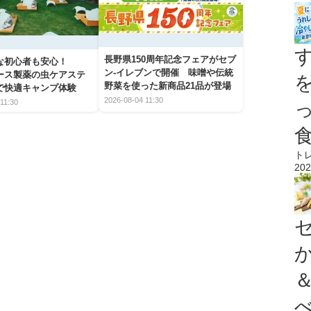
長野県150周年記念フェアがセブ
な初心者も安心！
ン-イレブンで開催 味噌や伝統
アース製薬の虫ケアステ
野菜を使った新商品21品が登場
で快適キャンプ体験
2026-08-04 11:30
11:30
ト
202