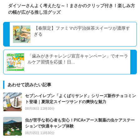
ダイソーさんよく考えたな～！まさかのクリップ付き！楽しみ方
の幅が広がる推し活グッズ
【春限定】ファミマの宇治抹茶スイーツが濃厚す
ぎる
「歯みがきチャレンジ宣言キャンペーン」でオーラ
ルケア習慣を応援！日...
あわせて読みたい記事
セブン‐イレブン「よくばりサンド」シリーズ新作チョコミン
ト登場｜夏限定スイーツサンドの爽快な魅力
08月06日 11時30分
虫が苦手な初心者も安心！PICA×アース製薬の虫ケアステー
ションで快適キャンプ体験
08月05日 11時30分