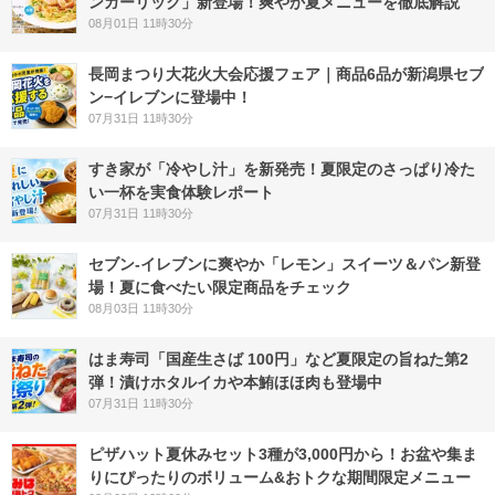
ンガーリック」新登場！爽やか夏メニューを徹底解説
08月01日 11時30分
長岡まつり大花火大会応援フェア｜商品6品が新潟県セブ
ン−イレブンに登場中！
07月31日 11時30分
すき家が「冷やし汁」を新発売！夏限定のさっぱり冷た
い一杯を実食体験レポート
07月31日 11時30分
セブン‐イレブンに爽やか「レモン」スイーツ＆パン新登
場！夏に食べたい限定商品をチェック
08月03日 11時30分
はま寿司「国産生さば 100円」など夏限定の旨ねた第2
弾！漬けホタルイカや本鮪ほほ肉も登場中
07月31日 11時30分
ピザハット夏休みセット3種が3,000円から！お盆や集ま
りにぴったりのボリューム&おトクな期間限定メニュー