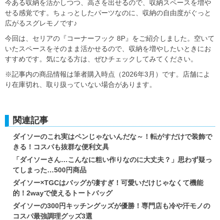
今ある収納を活かしつつ、高さを出せるので、収納スペースを増や
せる感覚です。ちょっとしたパーツなのに、収納の自由度がぐっと
広がるスグレモノです♪
今回は、セリアの『コーナーフック 8P』をご紹介しました。空いて
いたスペースをそのまま活かせるので、収納を増やしたいときにお
すすめです。気になる方は、ぜひチェックしてみてください。
※記事内の商品情報は筆者購入時点（2026年3月）です。店舗によ
り在庫切れ、取り扱っていない場合があります。
関連記事
ダイソーのこれ実はペンじゃないんだな～！転がすだけで装飾で
きる！コスパも抜群な便利文具
「ダイソーさん…こんなに粗い作りなのに大丈夫？」思わず疑っ
てしまった…500円商品
ダイソー×TGCはバッグが凄すぎ！可愛いだけじゃなくて機能
的！2wayで使えるトートバッグ
ダイソーの300円キッチングッズが優勝！専門店も冷や汗モノの
コスパ最強調理グッズ3選