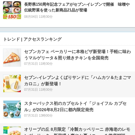
長野県150周年記念フェアがセブン-イレブンで開催 味噌や
伝統野菜を使った新商品21品が登場
08月04日 11時30分
トレンド | アクセスランキング
セブンカフェ ベーカリーに本格ピザ新登場！手軽に味わ
うマルゲリータ＆照り焼きチキンを全国発売
07月31日 11時30分
セブン‐イレブンよくばりサンドに「ハムカツ＆たまごマ
カロニ」が新登場！
07月31日 11時30分
スターバックス初のカプセルトイ「ジョイフル カプセ
ル」が2026年8月2日に都内限定発売
07月31日 13時00分
オリーブの丘 8月限定「冷製カッペリーニ 赤海老のレモ