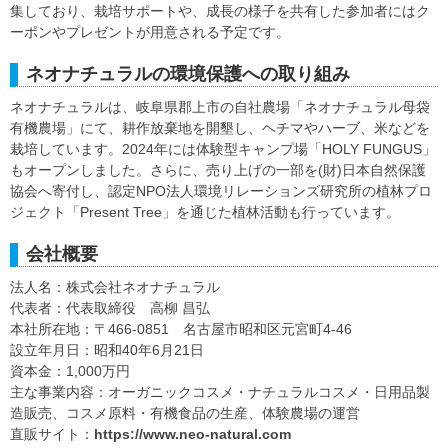
集しており、栽培サポートや、成長の様子を共有した参加者にはク
ーポンやプレゼントが用意される予定です。
ネオナチュラルの環境保護への取り組み
ネオナチュラルは、岐阜県郡上市の自社農場「ネオナチュラル母袋
有機農場」にて、耕作放棄地を開墾し、ヘチマやハーブ、米などを
栽培しています。2024年には体験型キャンプ場「HOLY FUNGUS」
もオープンしました。さらに、売り上げの一部を(財)日本自然保護
協会へ寄付し、認定NPO法人環境リレーションズ研究所の植林プロ
ジェクト「Present Tree」を通じた植林活動も行っています。
会社概要
法人名：株式会社ネオナチュラル
代表者：代表取締役 高柳 昌弘
本社所在地：〒466-0851 名古屋市昭和区元宮町4-46
設立年月日：昭和40年6月21日
資本金：1,000万円
主な事業内容：オーガニックコスメ・ナチュラルコスメ・日用品製
造販売、コスメ原料・有機食品の生産、体験農場の運営
直販サイト：
https://www.neo-natural.com