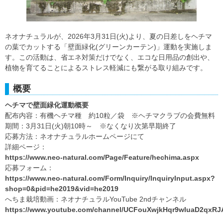
ネオナチュラルが、2026年3月31日(火)より、夏の日差しをヘチマ
の葉でカットする「壁面緑化(グリーンカーテン)」運動を実施しま
す。この活動は、省エネ対策だけでなく、エコな日用品の創出や、
植物を育てることによるストレス軽減にも繋がる取り組みです。
概要
ヘチマで壁面緑化運動概要
配布内容：有機ヘチマ種 約10粒／袋 ※ヘチマクラブの会費無料
期間：3月31日(火)朝10時～ ※なくなり次第早期終了
応募方法：ネオナチュラルホームページにて
詳細ページ：
https://www.neo-natural.com/Page/Feature/hechima.aspx
応募フォーム：
https://www.neo-natural.com/Form/Inquiry/InquiryInput.aspx?
shop=0&pid=he2019&vid=he2019
へちま栽培動画：ネオナチュラルYouTube 2ndチャンネル
https://www.youtube.com/channel/UCFouXwjkHqr9wIuaD2qxRJA