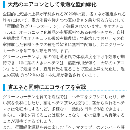
天然のエアコンとして最適な壁面緑化
全国的に気温の上昇が予想される2026年の夏、省エネが推進される
昨今において、電力消費を抑えつつ夏の暑さを乗り切る方法として
「壁面緑化(グリーンカーテン)」が注目されています。ネオナチュ
ラルは、オーガニック化粧品の主要原料である有機ヘチマを、自社
有機農場「ネオナチュラル母袋有機農場」で栽培しており、その自
家採取した有機ヘチマの種を希望者に無料で配布し、共にグリーン
カーテンを育てる活動を展開します。
グリーンカーテンは、葉の間を通る風で体感温度を下げる効果が期
待でき、特に葉の大きいヘチマは、蒸散作用が強く「天然のエアコ
ン」として最適です。直射日光を遮ることで室温上昇を防止し、過
去の実験では32％の省エネ効果が報告されています。
省エネと同時にエコライフを実践
グリーンカーテンを育てる過程では、ヘチマをタワシにしたり、若
い実を食材にしたり、葉をヘチマ茶や入浴剤に、茎から採れるヘチ
マ水は化粧水にするなど、多様なエコ活動を日常で体験できます。
さらに、植物を育てることは癒やしとなり、心の健康にも貢献する
ことが期待できるでしょう。
また、壁面緑化運動を共に楽しむ「ヘチマクラブ」のメンバーを募