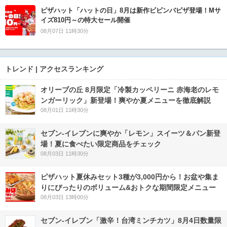
ピザハット「ハットの日」8月は新作ビビンバピザ登場！Mサ
イズ810円～の特大セール開催
08月07日 11時30分
トレンド | アクセスランキング
オリーブの丘 8月限定「冷製カッペリーニ 赤海老のレモ
ンガーリック」新登場！爽やか夏メニューを徹底解説
08月01日 11時30分
セブン‐イレブンに爽やか「レモン」スイーツ＆パン新登
場！夏に食べたい限定商品をチェック
08月03日 11時30分
ピザハット夏休みセット3種が3,000円から！お盆や集ま
りにぴったりのボリューム&おトクな期間限定メニュー
08月03日 13時00分
セブン-イレブン「激辛！台湾ミンチカツ」8月4日数量限