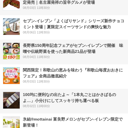
定発売｜名古屋発祥の旨辛グルメが登場
08月03日 11時30分
セブン‐イレブン「よくばりサンド」シリーズ新作チョコ
ミント登場｜夏限定スイーツサンドの爽快な魅力
08月06日 11時30分
長野県150周年記念フェアがセブン-イレブンで開催 味
噌や伝統野菜を使った新商品21品が登場
08月04日 11時30分
関西限定！和歌山の恵みを味わう『和歌山毎度おおきに
フェア』全商品徹底紹介
08月03日 11時30分
100均に便利なの出たよ～「1本丸ごとはかさばるの
よ…」小分けにしてスッキリ持ち運べる板
08月02日 11時00分
氷結®mottainai 富良野メロンがセブン‐イレブン限定で
新登場！