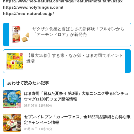
https://www.neo-natural.com/Page/Feature/motaifarm.aspx
https://www.holyfungus.com/
https://neo-natural.co.jp/
ザクザク食感と香ばしさの新体験！ブルボンから
「アーモンドロア」が新発売
【最大15倍】すき家・なか卯・はま寿司でポイント
爆増
あわせて読みたい記事
はま寿司「旨ねた夏祭り 第3弾」大葉ニンニク香るビンチョ
ウマグロ100円フェア開催情報
08月07日 11時30分
セブン‐イレブン「カレーフェス」全15品商品詳細とお得な限
定キャンペーン情報
08月07日 11時30分