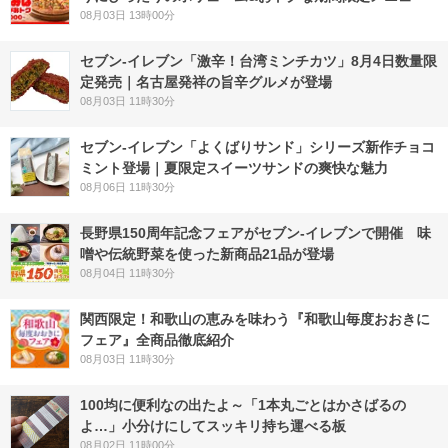
08月03日 13時00分
セブン-イレブン「激辛！台湾ミンチカツ」8月4日数量限
定発売｜名古屋発祥の旨辛グルメが登場
08月03日 11時30分
セブン‐イレブン「よくばりサンド」シリーズ新作チョコ
ミント登場｜夏限定スイーツサンドの爽快な魅力
08月06日 11時30分
長野県150周年記念フェアがセブン-イレブンで開催 味
噌や伝統野菜を使った新商品21品が登場
08月04日 11時30分
関西限定！和歌山の恵みを味わう『和歌山毎度おおきに
フェア』全商品徹底紹介
08月03日 11時30分
100均に便利なの出たよ～「1本丸ごとはかさばるの
よ…」小分けにしてスッキリ持ち運べる板
08月02日 11時00分