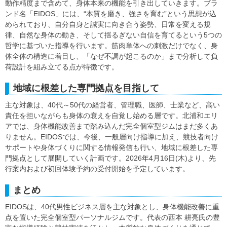
動作精度まで含めて、身体本来の機能を引き出していきます。ブラ
ンド名「EIDOS」には、“本質を磨き、強さを育む”という思想が込
められており、自分自身と誠実に向き合う姿勢、日常を変える規
律、自然な身体の動き、そして揺るぎない自信を育てるという5つの
哲学に基づいた指導を行います。筋肉単体への刺激だけでなく、身
体全体の構造に着目し、「なぜ不調が起こるのか」まで分析して負
荷設計を組み立てる点が特徴です。
地域に根差した専門拠点を目指して
主な対象は、40代～50代の経営者、管理職、医師、士業など、高い
責任を担いながらも身体の衰えを自覚し始める層です。北浦和エリ
アでは、身体機能改善まで踏み込んだ完全個室型ジムはまだ多くあ
りません。EIDOSでは、今後、一般層向け指導に加え、競技者向け
サポートや身体づくりに関する情報発信も行い、地域に根差した専
門拠点として展開していく計画です。2026年4月16日(木)より、先
行案内および初回体験予約の受付開始を予定しています。
まとめ
EIDOSは、40代男性ビジネス層を主な対象とし、身体機能改善に重
点を置いた完全個室型パーソナルジムです。代表の西本 耕亮氏の豊