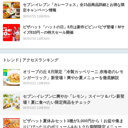
セブン‐イレブン「カレーフェス」全15品商品詳細とお得な限
定キャンペーン情報
08月07日 11時30分
ピザハット「ハットの日」8月は新作ビビンバピザ登場！Mサ
イズ810円～の特大セール開催
08月07日 11時30分
トレンド | アクセスランキング
オリーブの丘 8月限定「冷製カッペリーニ 赤海老のレモ
ンガーリック」新登場！爽やか夏メニューを徹底解説
08月01日 11時30分
セブン‐イレブンに爽やか「レモン」スイーツ＆パン新登
場！夏に食べたい限定商品をチェック
08月03日 11時30分
ピザハット夏休みセット3種が3,000円から！お盆や集ま
りにぴったりのボリューム&おトクな期間限定メニュー