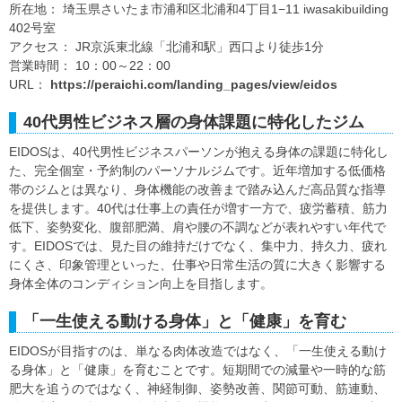
所在地： 埼玉県さいたま市浦和区北浦和4丁目1−11 iwasakibuilding
402号室
アクセス： JR京浜東北線「北浦和駅」西口より徒歩1分
営業時間： 10：00～22：00
URL：
https://peraichi.com/landing_pages/view/eidos
40代男性ビジネス層の身体課題に特化したジム
EIDOSは、40代男性ビジネスパーソンが抱える身体の課題に特化し
た、完全個室・予約制のパーソナルジムです。近年増加する低価格
帯のジムとは異なり、身体機能の改善まで踏み込んだ高品質な指導
を提供します。40代は仕事上の責任が増す一方で、疲労蓄積、筋力
低下、姿勢変化、腹部肥満、肩や腰の不調などが表れやすい年代で
す。EIDOSでは、見た目の維持だけでなく、集中力、持久力、疲れ
にくさ、印象管理といった、仕事や日常生活の質に大きく影響する
身体全体のコンディション向上を目指します。
「一生使える動ける身体」と「健康」を育む
EIDOSが目指すのは、単なる肉体改造ではなく、「一生使える動け
る身体」と「健康」を育むことです。短期間での減量や一時的な筋
肥大を追うのではなく、神経制御、姿勢改善、関節可動、筋連動、