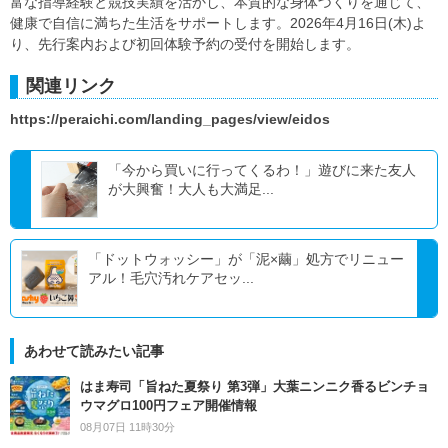
富な指導経験と競技実績を活かし、本質的な身体づくりを通じて、
健康で自信に満ちた生活をサポートします。2026年4月16日(木)よ
り、先行案内および初回体験予約の受付を開始します。
関連リンク
https://peraichi.com/landing_pages/view/eidos
「今から買いに行ってくるわ！」遊びに来た友人
が大興奮！大人も大満足...
「ドットウォッシー」が「泥×繭」処方でリニュー
アル！毛穴汚れケアセッ...
あわせて読みたい記事
はま寿司「旨ねた夏祭り 第3弾」大葉ニンニク香るビンチョ
ウマグロ100円フェア開催情報
08月07日 11時30分