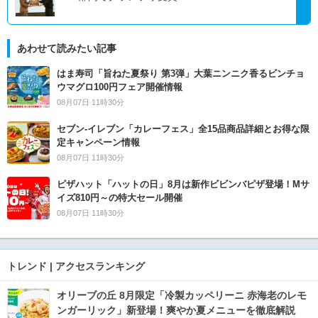
あわせて読みたい記事
はま寿司「旨ねた夏祭り 第3弾」大葉ニンニク香るビンチョ
ウマグロ100円フェア開催情報
08月07日 11時30分
セブン‐イレブン「カレーフェス」全15品商品詳細とお得な限
定キャンペーン情報
08月07日 11時30分
ピザハット「ハットの日」8月は新作ビビンバピザ登場！Mサ
イズ810円～の特大セール開催
08月07日 11時30分
トレンド | アクセスランキング
オリーブの丘 8月限定「冷製カッペリーニ 赤海老のレモ
ンガーリック」新登場！爽やか夏メニューを徹底解説