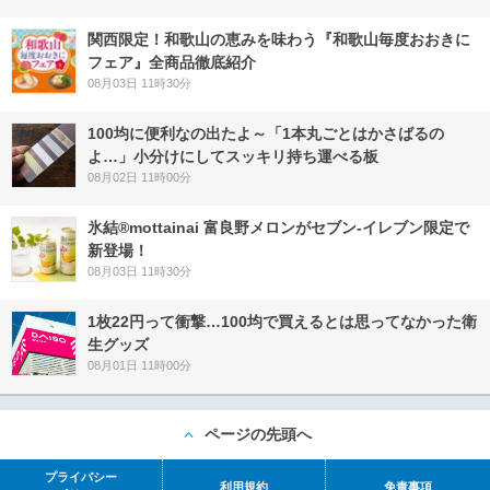
関西限定！和歌山の恵みを味わう『和歌山毎度おおきに
フェア』全商品徹底紹介
08月03日 11時30分
100均に便利なの出たよ～「1本丸ごとはかさばるの
よ…」小分けにしてスッキリ持ち運べる板
08月02日 11時00分
氷結®mottainai 富良野メロンがセブン‐イレブン限定で
新登場！
08月03日 11時30分
1枚22円って衝撃…100均で買えるとは思ってなかった衛
生グッズ
08月01日 11時00分
ページの先頭へ
プライバシー
利用規約
免責事項