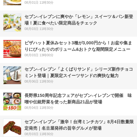
08月01日 11時30分
セブン‐イレブンに爽やか「レモン」スイーツ＆パン新登
場！夏に食べたい限定商品をチェック
08月03日 11時30分
ピザハット夏休みセット3種が3,000円から！お盆や集ま
りにぴったりのボリューム&おトクな期間限定メニュー
08月03日 13時00分
セブン‐イレブン「よくばりサンド」シリーズ新作チョコ
ミント登場｜夏限定スイーツサンドの爽快な魅力
08月06日 11時30分
長野県150周年記念フェアがセブン-イレブンで開催 味
噌や伝統野菜を使った新商品21品が登場
08月04日 11時30分
セブン-イレブン「激辛！台湾ミンチカツ」8月4日数量限
定発売｜名古屋発祥の旨辛グルメが登場
08月03日 11時30分