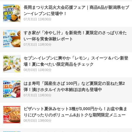
長岡まつり大花火大会応援フェア｜商品6品が新潟県セブ
ン−イレブンに登場中！
07月31日 11時30分
すき家が「冷やし汁」を新発売！夏限定のさっぱり冷た
い一杯を実食体験レポート
07月31日 11時30分
セブン‐イレブンに爽やか「レモン」スイーツ＆パン新登
場！夏に食べたい限定商品をチェック
08月03日 11時30分
はま寿司「国産生さば 100円」など夏限定の旨ねた第2
弾！漬けホタルイカや本鮪ほほ肉も登場中
07月31日 11時30分
ピザハット夏休みセット3種が3,000円から！お盆や集ま
りにぴったりのボリューム&おトクな期間限定メニュー
08月03日 13時00分