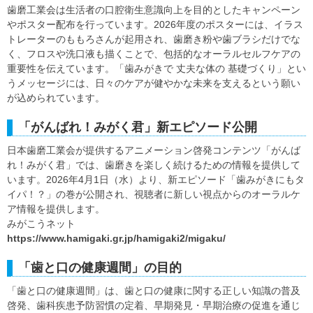
歯磨工業会は生活者の口腔衛生意識向上を目的としたキャンペーン
やポスター配布を行っています。2026年度のポスターには、イラス
トレーターのももろさんが起用され、歯磨き粉や歯ブラシだけでな
く、フロスや洗口液も描くことで、包括的なオーラルセルフケアの
重要性を伝えています。「歯みがきで 丈夫な体の 基礎づくり」とい
うメッセージには、日々のケアが健やかな未来を支えるという願い
が込められています。
「がんばれ！みがく君」新エピソード公開
日本歯磨工業会が提供するアニメーション啓発コンテンツ「がんば
れ！みがく君」では、歯磨きを楽しく続けるための情報を提供して
います。2026年4月1日（水）より、新エピソード「歯みがきにもタ
イパ！？」の巻が公開され、視聴者に新しい視点からのオーラルケ
ア情報を提供します。
みがこうネット
https://www.hamigaki.gr.jp/hamigaki2/migaku/
「歯と口の健康週間」の目的
「歯と口の健康週間」は、歯と口の健康に関する正しい知識の普及
啓発、歯科疾患予防習慣の定着、早期発見・早期治療の促進を通じ