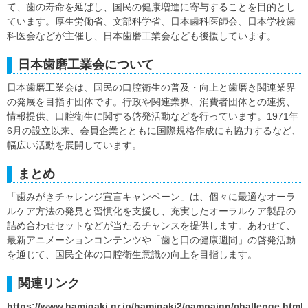
て、歯の寿命を延ばし、国民の健康増進に寄与することを目的とし
ています。厚生労働省、文部科学省、日本歯科医師会、日本学校歯
科医会などが主催し、日本歯磨工業会なども後援しています。
日本歯磨工業会について
日本歯磨工業会は、国民の口腔衛生の普及・向上と歯磨き関連業界
の発展を目指す団体です。行政や関連業界、消費者団体との連携、
情報提供、口腔衛生に関する啓発活動などを行っています。1971年
6月の設立以来、会員企業とともに国際規格作成にも協力するなど、
幅広い活動を展開しています。
まとめ
「歯みがきチャレンジ宣言キャンペーン」は、個々に最適なオーラ
ルケア方法の発見と習慣化を支援し、充実したオーラルケア製品の
詰め合わせセットなどが当たるチャンスを提供します。あわせて、
最新アニメーションコンテンツや「歯と口の健康週間」の啓発活動
を通じて、国民全体の口腔衛生意識の向上を目指します。
関連リンク
https://www.hamigaki.gr.jp/hamigaki2/campaign/challenge.html