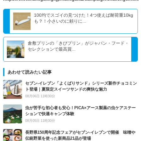
100均でスゴイの見つけた！4つ使えば耐荷重10kg
も？！小さいのに頼りに...
倉敷プリンの「きびプリン」がジャパン・フード・
セレクションで最高賞...
あわせて読みたい記事
セブン‐イレブン「よくばりサンド」シリーズ新作チョコミン
ト登場｜夏限定スイーツサンドの爽快な魅力
08月06日 11時30分
虫が苦手な初心者も安心！PICA×アース製薬の虫ケアステー
ションで快適キャンプ体験
08月05日 11時30分
長野県150周年記念フェアがセブン-イレブンで開催 味噌や
伝統野菜を使った新商品21品が登場