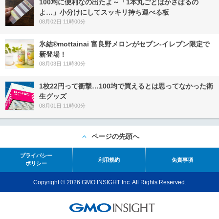
100均に便利なの出たよ～「1本丸ごとはかさばるの
よ…」小分けにしてスッキリ持ち運べる板
08月02日 11時00分
氷結®mottainai 富良野メロンがセブン‐イレブン限定で
新登場！
08月03日 11時30分
1枚22円って衝撃…100均で買えるとは思ってなかった衛
生グッズ
08月01日 11時00分
ページの先頭へ
プライバシー
利用規約
免責事項
ポリシー
Copyright © 2026 GMO INSIGHT Inc. All Rights Reserved.