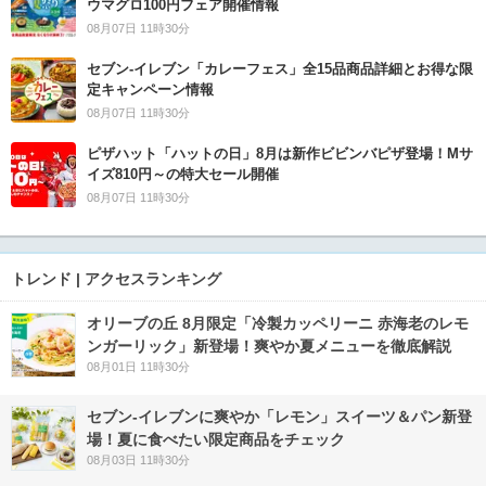
ウマグロ100円フェア開催情報
08月07日 11時30分
セブン‐イレブン「カレーフェス」全15品商品詳細とお得な限
定キャンペーン情報
08月07日 11時30分
ピザハット「ハットの日」8月は新作ビビンバピザ登場！Mサ
イズ810円～の特大セール開催
08月07日 11時30分
トレンド | アクセスランキング
オリーブの丘 8月限定「冷製カッペリーニ 赤海老のレモ
ンガーリック」新登場！爽やか夏メニューを徹底解説
08月01日 11時30分
セブン‐イレブンに爽やか「レモン」スイーツ＆パン新登
場！夏に食べたい限定商品をチェック
08月03日 11時30分