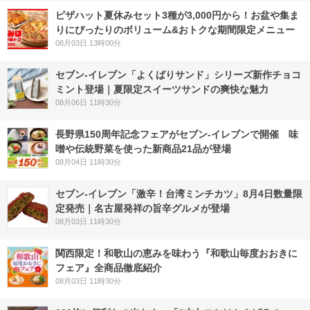
ピザハット夏休みセット3種が3,000円から！お盆や集ま
りにぴったりのボリューム&おトクな期間限定メニュー
08月03日 13時00分
セブン‐イレブン「よくばりサンド」シリーズ新作チョコ
ミント登場｜夏限定スイーツサンドの爽快な魅力
08月06日 11時30分
長野県150周年記念フェアがセブン-イレブンで開催 味
噌や伝統野菜を使った新商品21品が登場
08月04日 11時30分
セブン-イレブン「激辛！台湾ミンチカツ」8月4日数量限
定発売｜名古屋発祥の旨辛グルメが登場
08月03日 11時30分
関西限定！和歌山の恵みを味わう『和歌山毎度おおきに
フェア』全商品徹底紹介
08月03日 11時30分