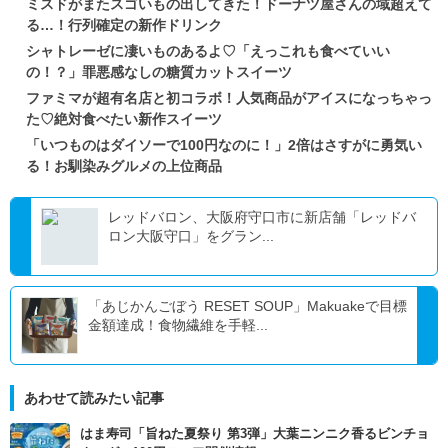
ミスドがまたスゴいもの出してきた！ドーナツ屋さんの域超えて
る…！行列確定の新作ドリンク
シャトレーゼに凄いものあるよ♡「えっこれも食べていい
の！？」罪悪感なしの糖質カットスイーツ
ファミマが超有名店と初コラボ！人気商品がアイスになっちゃっ
た♡絶対食べたい新作スイーツ
「いつものはダイソーで100円なのに！」2倍はさすがに勇気い
る！お馴染みグルメの上位商品
レッドバロン、大阪府守口市に新店舗「レッドバ
ロン大阪守口」をグラン...
「あじかんごぼう RESET SOUP」Makuakeで目標
金額達成！食物繊維を手軽...
あわせて読みたい記事
はま寿司「旨ねた夏祭り 第3弾」大葉ニンニク香るビンチョ