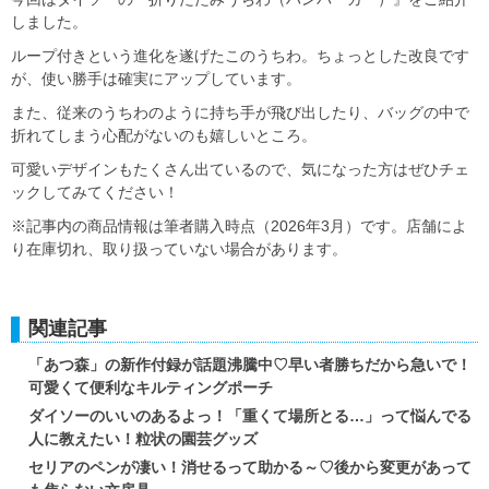
しました。
ループ付きという進化を遂げたこのうちわ。ちょっとした改良です
が、使い勝手は確実にアップしています。
また、従来のうちわのように持ち手が飛び出したり、バッグの中で
折れてしまう心配がないのも嬉しいところ。
可愛いデザインもたくさん出ているので、気になった方はぜひチェ
ックしてみてください！
※記事内の商品情報は筆者購入時点（2026年3月）です。店舗によ
り在庫切れ、取り扱っていない場合があります。
関連記事
「あつ森」の新作付録が話題沸騰中♡早い者勝ちだから急いで！
可愛くて便利なキルティングポーチ
ダイソーのいいのあるよっ！「重くて場所とる…」って悩んでる
人に教えたい！粒状の園芸グッズ
セリアのペンが凄い！消せるって助かる～♡後から変更があって