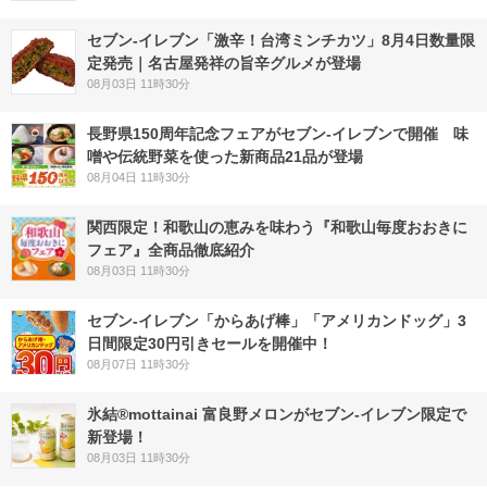
セブン-イレブン「激辛！台湾ミンチカツ」8月4日数量限
定発売｜名古屋発祥の旨辛グルメが登場
08月03日 11時30分
長野県150周年記念フェアがセブン-イレブンで開催 味
噌や伝統野菜を使った新商品21品が登場
08月04日 11時30分
関西限定！和歌山の恵みを味わう『和歌山毎度おおきに
フェア』全商品徹底紹介
08月03日 11時30分
セブン‐イレブン「からあげ棒」「アメリカンドッグ」3
日間限定30円引きセールを開催中！
08月07日 11時30分
氷結®mottainai 富良野メロンがセブン‐イレブン限定で
新登場！
08月03日 11時30分