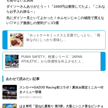
も焦らない文房具
ダイソーさんありがとう～！「1000円は覚悟してたよ」「これな
らお手入れ捗る～」
先にダイソー見といてよかった！ホムセンじゃこの値段で買えな
い♡マニア激推しの便利グッズ3選
「ホットケーキミックスと豆腐でしっとり」「簡
単なのにしっかり美味し...
PUMA SAFETY、軽量シリーズ「JAPAN
ATHLETIC」から快適性を向上させたミ...
あわせて読みたい記事
スシロー×GAZOO Racing初コラボ！夏休み限定ミニカー付
きメニュー登場
08月08日 11時30分
はま寿司「旨ねた夏祭り 第3弾」大葉ニンニク香るビンチョ