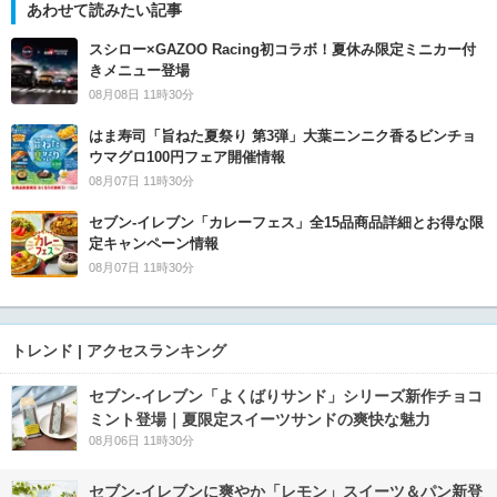
あわせて読みたい記事
スシロー×GAZOO Racing初コラボ！夏休み限定ミニカー付
きメニュー登場
08月08日 11時30分
はま寿司「旨ねた夏祭り 第3弾」大葉ニンニク香るビンチョ
ウマグロ100円フェア開催情報
08月07日 11時30分
セブン‐イレブン「カレーフェス」全15品商品詳細とお得な限
定キャンペーン情報
08月07日 11時30分
トレンド | アクセスランキング
セブン‐イレブン「よくばりサンド」シリーズ新作チョコ
ミント登場｜夏限定スイーツサンドの爽快な魅力
08月06日 11時30分
セブン‐イレブンに爽やか「レモン」スイーツ＆パン新登