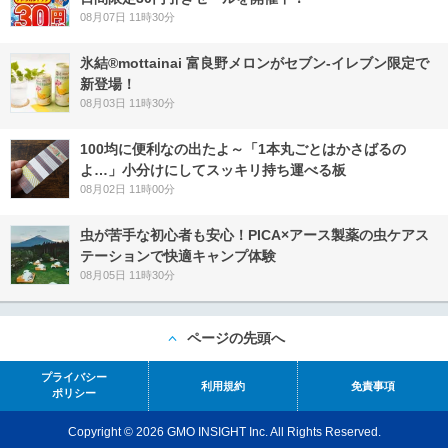
08月07日 11時30分
氷結®mottainai 富良野メロンがセブン‐イレブン限定で
新登場！
08月03日 11時30分
100均に便利なの出たよ～「1本丸ごとはかさばるの
よ…」小分けにしてスッキリ持ち運べる板
08月02日 11時00分
虫が苦手な初心者も安心！PICA×アース製薬の虫ケアス
テーションで快適キャンプ体験
08月05日 11時30分
ページの先頭へ
プライバシー
利用規約
免責事項
ポリシー
Copyright © 2026 GMO INSIGHT Inc. All Rights Reserved.