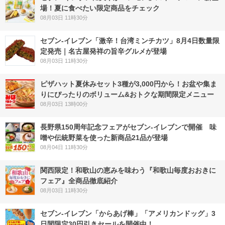
場！夏に食べたい限定商品をチェック
08月03日 11時30分
セブン-イレブン「激辛！台湾ミンチカツ」8月4日数量限
定発売｜名古屋発祥の旨辛グルメが登場
08月03日 11時30分
ピザハット夏休みセット3種が3,000円から！お盆や集ま
りにぴったりのボリューム&おトクな期間限定メニュー
08月03日 13時00分
長野県150周年記念フェアがセブン-イレブンで開催 味
噌や伝統野菜を使った新商品21品が登場
08月04日 11時30分
関西限定！和歌山の恵みを味わう『和歌山毎度おおきに
フェア』全商品徹底紹介
08月03日 11時30分
セブン‐イレブン「からあげ棒」「アメリカンドッグ」3
日間限定30円引きセールを開催中！