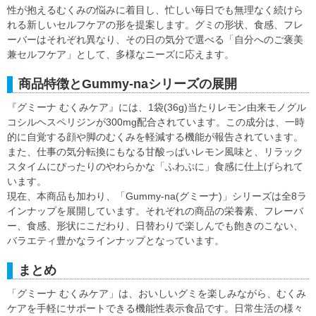
性が抱えるむくみの悩みに着目し、忙しい毎日でも無理なく続けら
れる新しいセルフケアの形を提案します。グミの形状、食感、フレ
ーバーはそれぞれ異なり、その日の気分で選べる「自分へのご褒美
兼セルフケア」として、多様なニーズに応えます。
商品特徴とGummy-naシリーズの展開
『グミーナ むくみケア』には、1袋(36g)当たりレモン由来モノグル
コシルヘスペリジンが300mg配合されています。この成分は、一時
的に自覚する顔や脚のむくみを軽減する機能が報告されています。
また、仕事の気分転換にもなる甘酸っぱいレモン風味と、リラック
スタイムにぴったりのやわらかな「ふわぷに」食感に仕上げられて
います。
現在、本商品も加わり、「Gummy-na(グミーナ)」シリーズは全8ラ
インナップを展開しています。それぞれの商品の栄養素、フレーバ
ー、食感、形状にこだわり、日替わりで楽しんでも飽きのこない、
バラエティ豊かなラインナップとなっています。
まとめ
「グミーナ むくみケア」は、おいしいグミを楽しみながら、むくみ
ケアを手軽にサポートできる機能性表示食品です。日常生活の様々