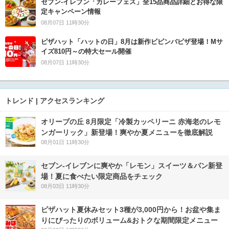
セブン‐イレブン「カレーフェス」全15品商品詳細とお得な限
定キャンペーン情報
08月07日 11時30分
ピザハット「ハットの日」8月は新作ビビンバピザ登場！Mサ
イズ810円～の特大セール開催
08月07日 11時30分
トレンド | アクセスランキング
オリーブの丘 8月限定「冷製カッペリーニ 赤海老のレモ
ンガーリック」新登場！爽やか夏メニューを徹底解説
08月01日 11時30分
セブン‐イレブンに爽やか「レモン」スイーツ＆パン新登
場！夏に食べたい限定商品をチェック
08月03日 11時30分
ピザハット夏休みセット3種が3,000円から！お盆や集ま
りにぴったりのボリューム&おトクな期間限定メニュー