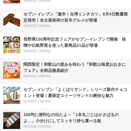
08月03日 13時00分
セブン-イレブン「激辛！台湾ミンチカツ」8月4日数量限
定発売｜名古屋発祥の旨辛グルメが登場
08月03日 11時30分
長野県150周年記念フェアがセブン-イレブンで開催 味
噌や伝統野菜を使った新商品21品が登場
08月04日 11時30分
関西限定！和歌山の恵みを味わう『和歌山毎度おおきに
フェア』全商品徹底紹介
08月03日 11時30分
セブン‐イレブン「よくばりサンド」シリーズ新作チョコ
ミント登場｜夏限定スイーツサンドの爽快な魅力
08月06日 11時30分
100均に便利なの出たよ～「1本丸ごとはかさばるの
よ…」小分けにしてスッキリ持ち運べる板
08月02日 11時00分