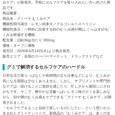
みケア』が新発売。手軽にセルフケアを取り入れたい方へ向けた商
品です。
商品概要：
商品名：グミーナ むくみケア
機能性関与成分：レモン由来モノグルコシルヘスペリジン
機能性表示：一時的に自覚する顔のむくみ感や脚(ふくらはぎ)のむ
くみを軽減する機能
配合量：1袋(36g)当たり 300mg
価格：オープン価格
発売日：2026年4月14日(火)より順次発売
販売エリア：全国のスーパーマーケット、ドラッグストアなど
グミで解消するセルフケアのハードル
日常生活で座りっぱなしや長時間の立ち仕事などにより、むくみが
気になる場面は少なくありません。しかし、サプリメントや専門的
なケアは、続けることに負担を感じたり、忙しさから後回しにされ
がちです。そこで、爽やかな甘酸っぱいレモン味のグミを楽しみな
がら、顔や脚のむくみ感をケアできる『グミーナ むくみケア』が開
発されました。
「セルフケアをもっと自由で楽しいものにしたい」という想いから
生まれたグミーナシリーズ。新商品の『むくみケア』は、多くの女