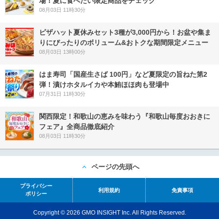
場！夏に食べたい限定商品をチェック
08月03日 11時30分
ピザハット夏休みセット3種が3,000円から！お盆や集ま
りにぴったりのボリューム&おトクな期間限定メニュー
08月03日 13時00分
はま寿司「国産生さば 100円」など夏限定の旨ねた第2
弾！漬けホタルイカや本鮪ほほ肉も登場中
07月31日 11時30分
関西限定！和歌山の恵みを味わう『和歌山毎度おおきに
フェア』全商品徹底紹介
08月03日 11時30分
ページの先頭へ
プライバシー
利用規約
免責事項
ポリシー
Copyright © 2026 GMO INSIGHT Inc. All Rights Reserved.