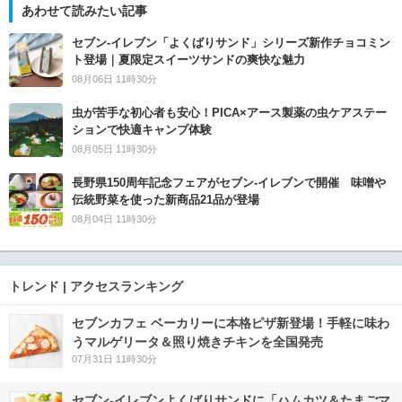
あわせて読みたい記事
セブン‐イレブン「よくばりサンド」シリーズ新作チョコミン
ト登場｜夏限定スイーツサンドの爽快な魅力
08月06日 11時30分
虫が苦手な初心者も安心！PICA×アース製薬の虫ケアステー
ションで快適キャンプ体験
08月05日 11時30分
長野県150周年記念フェアがセブン-イレブンで開催 味噌や
伝統野菜を使った新商品21品が登場
08月04日 11時30分
トレンド | アクセスランキング
セブンカフェ ベーカリーに本格ピザ新登場！手軽に味わ
うマルゲリータ＆照り焼きチキンを全国発売
07月31日 11時30分
セブン‐イレブンよくばりサンドに「ハムカツ＆たまごマ