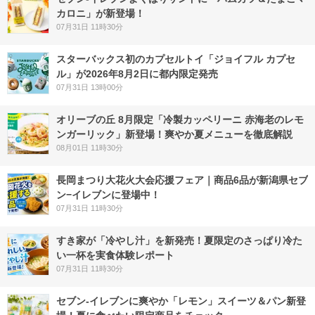
カロニ」が新登場！
07月31日 11時30分
スターバックス初のカプセルトイ「ジョイフル カプセ
ル」が2026年8月2日に都内限定発売
07月31日 13時00分
オリーブの丘 8月限定「冷製カッペリーニ 赤海老のレモ
ンガーリック」新登場！爽やか夏メニューを徹底解説
08月01日 11時30分
長岡まつり大花火大会応援フェア｜商品6品が新潟県セブ
ン−イレブンに登場中！
07月31日 11時30分
すき家が「冷やし汁」を新発売！夏限定のさっぱり冷た
い一杯を実食体験レポート
07月31日 11時30分
セブン‐イレブンに爽やか「レモン」スイーツ＆パン新登