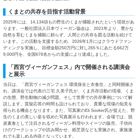
くまとの共存を目指す活動背景
2025年には、14,134頭もの野生のくまが捕殺されたという現状があ
ります。一般社団法人日本ヴィーガン協会は、2021年より、豊かな
自然を育むくまを捕殺に頼らず、人間との共存を図る活動を続けて
います。この活動を支援するため、2026年1月にはクラウドファン
ディングを実施し、目標金額250万円に対し265％にあたる662万
9,000円を、全国678名からの支援により達成しました。
「西宮ヴィーガンフェス」内で開催される講演会
と展示
当日は、「西宮ヴィーガンフェス 環境保全と衣食住」と同時開催さ
れ、講演会では代表の三宅 久美子氏が、くま共存活動の現場、くま
の生態、野生動物の減少問題、そして世界での共存事例について解
説します。質疑応答の時間も設けられており、貴重な現場の知見を
得られる機会となります。また、写真家のEli Sooker氏が捉えた、野
生のくまの美しい姿を収めた写真展示も行われます。会場では、脱
炭素食として注目されるヴィーガン料理やスイーツの販売、子供向
けのワークショップや読み聞かせ、紙芝居なども実施され、家族連
れでも楽しめる内容となっています。