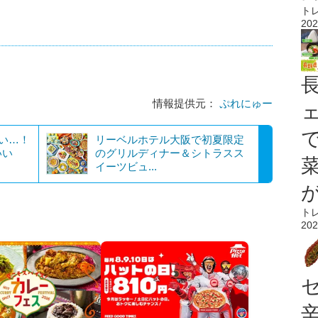
ト
202
情報提供元：
ぷれにゅー
凄い…！
リーベルホテル大阪で初夏限定
いい
のグリルディナー＆シトラスス
イーツビュ...
ト
202