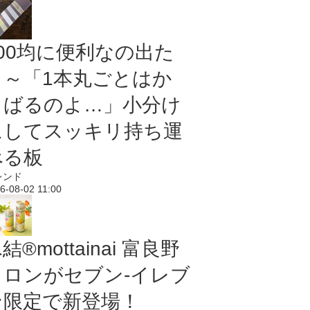
100均に便利なの出た
よ～「1本丸ごとはか
さばるのよ…」小分け
にしてスッキリ持ち運
べる板
レンド
6-08-02 11:00
結®mottainai 富良野
メロンがセブン‐イレブ
ン限定で新登場！