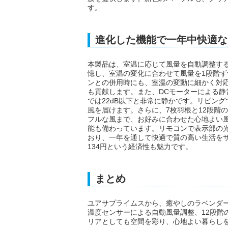
す。
進化した機能で一年中快適な
本製品は、室温に応じて風量を自動調整す
憶し、室温の変化に合わせて風量を1段階
ンとの併用時にも、室温の変動に細かく対
も貢献します。また、DCモーターによる静
では22dB以下と非常に静かです。リビン
風を届けます。さらに、7枚羽根と12段階
フルな風まで、お好みに合わせた心地よい
能も備わっています。リモコンで表示部の
おり、一年を通して快適で質の高い生活を
134円という経済性も魅力です。
まとめ
ユアサプライムスから、癒やしのラベンダ
温度センサーによる自動風量調整、12段階
リアとしても空間を彩り、心地よい暮らし