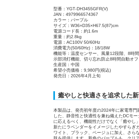
型番：YGT-DH3455GFR(V)
JAN：4979966574367
カラー：パープル
サイズ：W36×D35×H67.5(87)cm
電源コード長：約1.6m
重量：約2.8kg
電源：AC100V 50/60Hz
消費電力(50/60Hz)：18/18W
機能等：温度センサー、風量12段階、8時
示部消灯機能、切り忘れ防止8時間自動オフ
生産国：中国
希望小売価格：9,980円(税込)
発売日：2026年4月上旬
癒やしと快適さを追求した新
本製品は、発売初年度の2024年に家電専
した、静音性と快適性を兼ね備えたDCモー
に応えるべく、機能性だけでなく「癒やし
新たにラベンダーをイメージしたやすらぎ
ワイト、ブラック、ベージュに加え、さら
肢を提供します。新色のパープルも、クリ