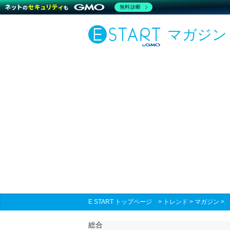
無料診断
マガジン
E START トップページ
>
トレンド
>
マガジン
総合