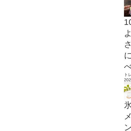
ト
202
氷