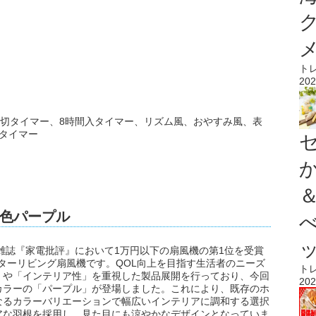
ト
202
間切タイマー、8時間入タイマー、リズム風、おやすみ風、表
タイマー
色パープル
門雑誌『家電批評』において1万円以下の扇風機の第1位を受賞
ターリビング扇風機です。QOL向上を目指す生活者のニーズ
ト
」や「インテリア性」を重視した製品展開を行っており、今回
202
カラーの「パープル」が登場しました。これにより、既存のホ
なるカラーバリエーションで幅広いインテリアに調和する選択
アな羽根を採用し、見た目にも涼やかなデザインとなっていま