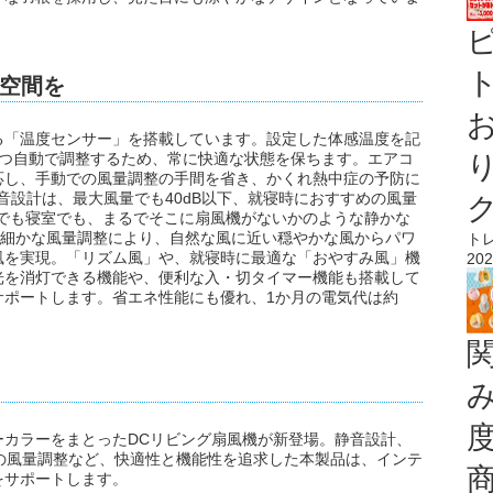
ト
空間を
る「温度センサー」を搭載しています。設定した体感温度を記
ずつ自動で調整するため、常に快適な状態を保ちます。エアコ
応し、手動での風量調整の手間を省き、かくれ熱中症の予防に
音設計は、最大風量でも40dB以下、就寝時におすすめの風量
グでも寝室でも、まるでそこに扇風機がないかのような静かな
の細かな風量調整により、自然な風に近い穏やかな風からパワ
ト
風を実現。「リズム風」や、就寝時に最適な「おやすみ風」機
202
光を消灯できる機能や、便利な入・切タイマー機能も搭載して
サポートします。省エネ性能にも優れ、1か月の電気代は約
ーカラーをまとったDCリビング扇風機が新登場。静音設計、
の風量調整など、快適性と機能性を追求した本製品は、インテ
をサポートします。