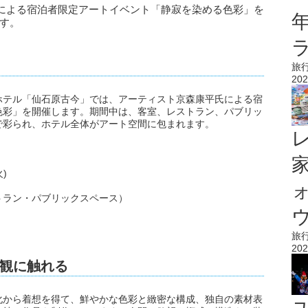
による宿泊者限定アートイベント「静寂を染める色彩」を
ます。
旅
202
ホテル「仙石原古今」では、アーティスト京森康平氏による宿
色彩」を開催します。期間中は、客室、レストラン、パブリッ
で彩られ、ホテル全体がアート空間に包まれます。
)
トラン・パブリックスペース）
ウ
旅
202
観に触れる
化から着想を得て、鮮やかな色彩と緻密な構成、独自の素材表