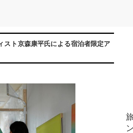
ィスト京森康平氏による宿泊者限定ア
旅