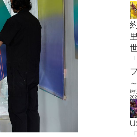
旅
202
U
「