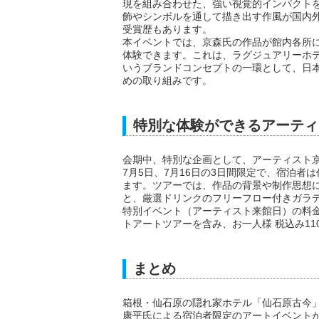
現を組み合わせた、強い視覚的インパクト
飾やシンボルを通して描き出す作風が国内
受賞歴もあります。
本イベントでは、京森氏の作品が館内各所
体験できます。これは、ラグジュアリーホ
いうブランドコンセプトの一環として、日
めの取り組みです。
特別な体験ができるアーティ
会期中、特別な企画として、アーティスト京
7月5日、7月16日の3日間限定で、宿泊
ます。ツアーでは、作品の背景や制作思想
と、厳選ドリンクのフリーフロー付きガラ
特別イベント（アーティスト来館日）の料
トアートツアーを含み、お一人様 税込み110,
まとめ
箱根・仙石原の隠れ家ホテル「仙石原古今」に
康平氏による宿泊者限定のアートイベント