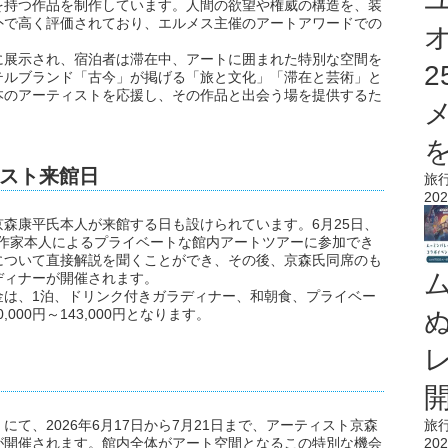
を持つ作品を制作しています。人間の欲望や権威の構造を、装
外で高く評価されており、エルメス主催のアートアワードでの
に展示され、宿泊者は滞在中、アートに囲まれた特別な空間を
テルブランド「古今」が掲げる「旅と文化」「滞在と芸術」と
本のアーティストを応援し、その作品と出会う場を提供するた
を
スト来館日
旅
202
森康平氏本人が来館する日も設けられています。6月25日、
者は作家本人によるプライベートな館内アートツアーに参加でき
について直接解説を聞くことができ、その後、京森氏同席のも
ディナーが開催されます。
金は、1泊、ドリンク付きガラディナー、和朝食、プライベー
000円～143,000円となります。
て、2026年6月17日から7月21日まで、アーティスト京森
旅
が開催されます。館内全体がアート空間となるこの特別な機会
202