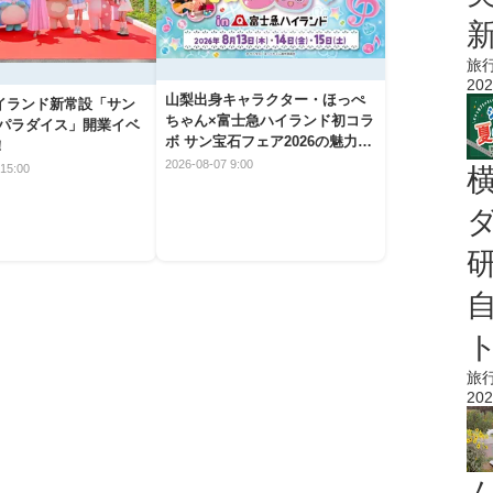
旅
202
山梨出身キャラクター・ほっぺ
イランド新常設「サン
ちゃん×富士急ハイランド初コラ
 パラダイス」開業イベ
ボ サン宝石フェア2026の魅力と
！
楽しみ方
2026-08-07 9:00
15:00
旅
202