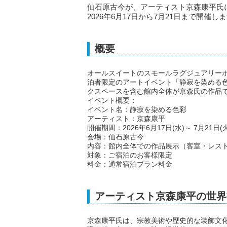
仙石原古今が、アーティスト京森康平氏
2026年6月17日から7月21日まで開催し
概要
オールスイートのスモールラグジュアリー
泊者限定のアートイベント「静寂を染める
クスペースを含む館内全体が京森氏の作品
イベント概要：
イベント名：静寂を染める色彩
アーティスト：京森康平
開催期間：2026年6月17日(水)～ 7月21日(火
会場：仙石原古今
内容：館内全体での作品展示（客室・レス
対象：ご宿泊のお客様限定
料金：通常宿泊プラン料金
アーティスト京森康平の世界
京森康平氏は、宗教美術や歴史的な装飾文