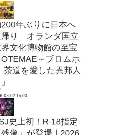
約200年ぶりに日本へ
里帰り オランダ国立
世界文化博物館の至宝
「OTEMAE～ブロムホ
フ 茶道を愛した異邦人
～」
行
6-08-02 15:00
SJ史上初！R-18指定
残像」が登場｜2026