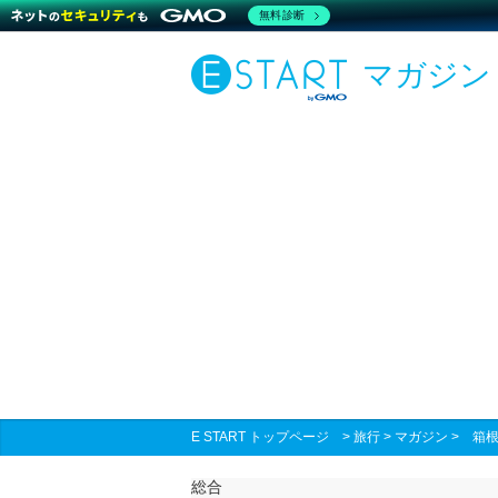
無料診断
マガジン
E START トップページ
>
旅行
>
マガジン
>
箱
総合