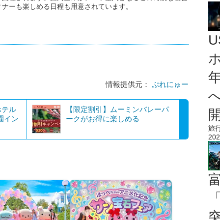
ィナーも楽しめる日程も用意されています。
情報提供元：
ぷれにゅー
ホテル
【限定割引】ムーミンバレーパ
 花園イン
ークがお得に楽しめる
旅
202
「