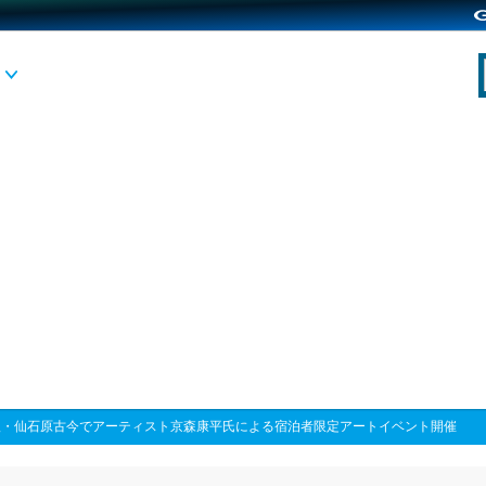
根・仙石原古今でアーティスト京森康平氏による宿泊者限定アートイベント開催