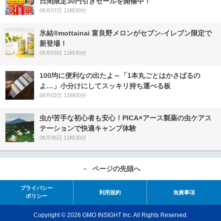
日間限定30円引きセールを開催中！
08月07日 11時30分
氷結®mottainai 富良野メロンがセブン‐イレブン限定で
新登場！
08月03日 11時30分
100均に便利なの出たよ～「1本丸ごとはかさばるの
よ…」小分けにしてスッキリ持ち運べる板
08月02日 11時00分
虫が苦手な初心者も安心！PICA×アース製薬の虫ケアス
テーションで快適キャンプ体験
08月05日 11時30分
ページの先頭へ
プライバシー
利用規約
免責事項
ポリシー
Copyright © 2026 GMO INSIGHT Inc. All Rights Reserved.