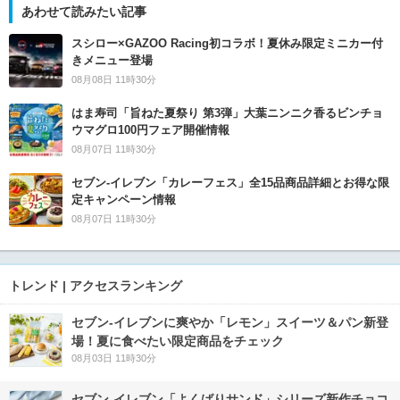
あわせて読みたい記事
スシロー×GAZOO Racing初コラボ！夏休み限定ミニカー付
きメニュー登場
08月08日 11時30分
はま寿司「旨ねた夏祭り 第3弾」大葉ニンニク香るビンチョ
ウマグロ100円フェア開催情報
08月07日 11時30分
セブン‐イレブン「カレーフェス」全15品商品詳細とお得な限
定キャンペーン情報
08月07日 11時30分
トレンド | アクセスランキング
セブン‐イレブンに爽やか「レモン」スイーツ＆パン新登
場！夏に食べたい限定商品をチェック
08月03日 11時30分
セブン‐イレブン「よくばりサンド」シリーズ新作チョコ