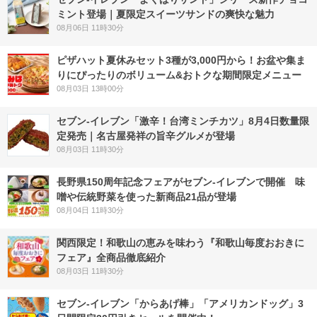
ミント登場｜夏限定スイーツサンドの爽快な魅力
08月06日 11時30分
ピザハット夏休みセット3種が3,000円から！お盆や集ま
りにぴったりのボリューム&おトクな期間限定メニュー
08月03日 13時00分
セブン-イレブン「激辛！台湾ミンチカツ」8月4日数量限
定発売｜名古屋発祥の旨辛グルメが登場
08月03日 11時30分
長野県150周年記念フェアがセブン-イレブンで開催 味
噌や伝統野菜を使った新商品21品が登場
08月04日 11時30分
関西限定！和歌山の恵みを味わう『和歌山毎度おおきに
フェア』全商品徹底紹介
08月03日 11時30分
セブン‐イレブン「からあげ棒」「アメリカンドッグ」3