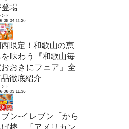
が登場
レンド
6-08-04 11:30
関西限定！和歌山の恵
みを味わう『和歌山毎
度おおきにフェア』全
商品徹底紹介
レンド
6-08-03 11:30
セブン‐イレブン「から
あげ棒」「アメリカン