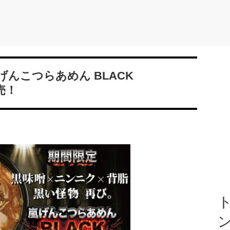
んこつらあめん BLACK
売！
ト