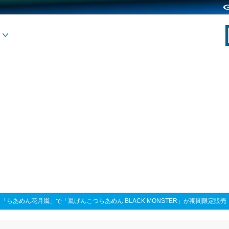
>
「らあめん花月嵐」で「嵐げんこつらあめん BLACK MONSTER」が期間限定販売