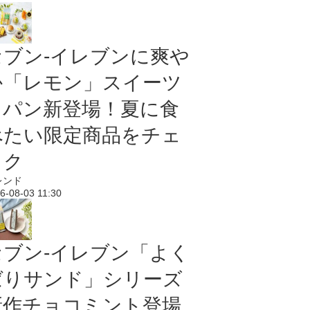
セブン‐イレブンに爽や
か「レモン」スイーツ
＆パン新登場！夏に食
べたい限定商品をチェ
ック
レンド
6-08-03 11:30
セブン‐イレブン「よく
ばりサンド」シリーズ
新作チョコミント登場