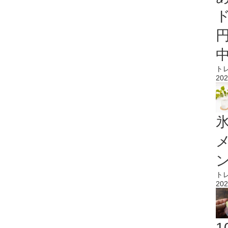
ト
202
氷
ト
202