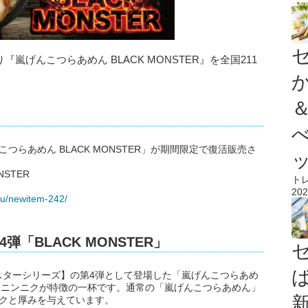
り『嵐げんこつらあめん BLACK MONSTER』を全国211
らあめん BLACK MONSTER」が期間限定で復活販売さ
STER
ト
202
nu/newitem-242/
「BLACK MONSTER」
スターシリーズ】の第4弾として登場した「嵐げんこつらあめ
、背脂、ニンニクが特徴の一杯です。通常の「嵐げんこつらあめん」
コクと厚みを与えています。