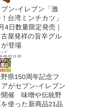
セブン-イレブン「激
辛！台湾ミンチカツ」
8月4日数量限定発売｜
名古屋発祥の旨辛グル
メが登場
レンド
6-08-03 11:30
長野県150周年記念フ
ェアがセブン-イレブン
で開催 味噌や伝統野
菜を使った新商品21品