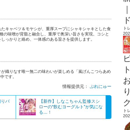
ト
れたキャベツ＆モヤシが、重厚スープにシャキシャキとした食
202
3種の味噌が背脂と融合し、重厚で奥深い旨さを実現。コシと
をしっかりと絡め、一体感のある旨さを提供します。
ト
クが織りなす唯一無二の味わいが楽しめる「嵐げんこつらあめ
売中です。
情報提供元：
ぷれにゅー
切りバ
【新作】しなこちゃん監修スシ
ローの“飲むヨーグルト”が気にな
ト
る…！
202