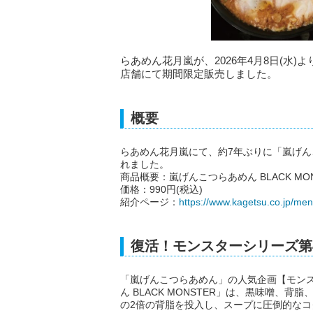
らあめん花月嵐が、2026年4月8日(水)よ
店舗にて期間限定販売しました。
概要
らあめん花月嵐にて、約7年ぶりに「嵐げんこつ
れました。
商品概要：嵐げんこつらあめん BLACK MON
価格：990円(税込)
紹介ページ：
https://www.kagetsu.co.jp/me
復活！モンスターシリーズ第4弾
「嵐げんこつらあめん」の人気企画【モン
ん BLACK MONSTER」は、黒味噌
の2倍の背脂を投入し、スープに圧倒的な