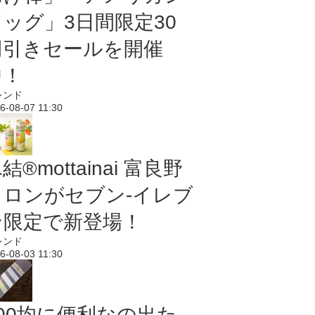
ドッグ」3日間限定30
円引きセールを開催
中！
レンド
6-08-07 11:30
結®mottainai 富良野
メロンがセブン‐イレブ
ン限定で新登場！
レンド
6-08-03 11:30
100均に便利なの出た