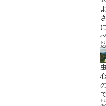
ト
202
心
ト
202