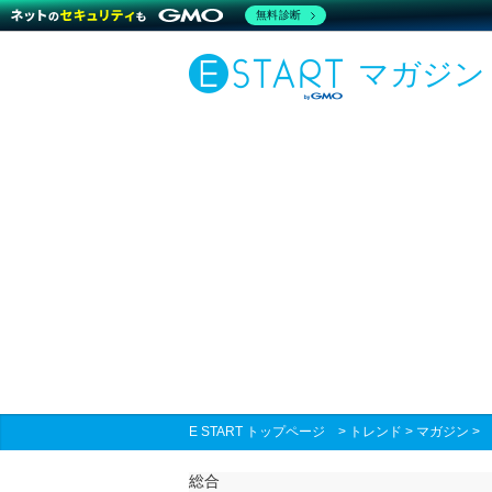
無料診断
マガジン
E START トップページ
>
トレンド
>
マガジン
総合