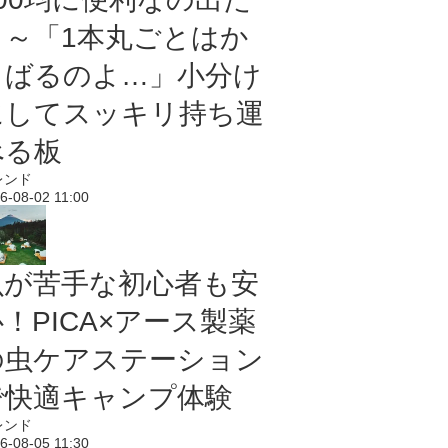
よ～「1本丸ごとはか
さばるのよ…」小分け
にしてスッキリ持ち運
べる板
レンド
6-08-02 11:00
虫が苦手な初心者も安
！PICA×アース製薬
の虫ケアステーション
で快適キャンプ体験
レンド
6-08-05 11:30