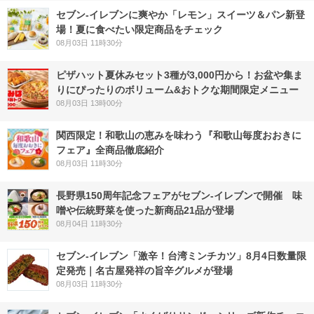
セブン‐イレブンに爽やか「レモン」スイーツ＆パン新登
場！夏に食べたい限定商品をチェック
08月03日 11時30分
ピザハット夏休みセット3種が3,000円から！お盆や集ま
りにぴったりのボリューム&おトクな期間限定メニュー
08月03日 13時00分
関西限定！和歌山の恵みを味わう『和歌山毎度おおきに
フェア』全商品徹底紹介
08月03日 11時30分
長野県150周年記念フェアがセブン-イレブンで開催 味
噌や伝統野菜を使った新商品21品が登場
08月04日 11時30分
セブン-イレブン「激辛！台湾ミンチカツ」8月4日数量限
定発売｜名古屋発祥の旨辛グルメが登場
08月03日 11時30分