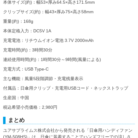
本体サイズ(約)：幅53×厚み64.5×高さ171.5mm
クリップサイズ(約)：幅43×厚み75×高さ58mm
重量(約)：168g
本体定格入力：DC5V 1A
充電電池：リチウムイオン電池 3.7V 2000mAh
充電時間(約)：3時間30分
連続使用時間(約)：1時間30分～9時間(風量による)
充電方式：USB Type-C
主な機能：風量5段階調節・充電残量表示
付属品：日傘用クリップ・充電用USBコード・ネックストラップ
生産国：中国
税込希望小売価格：2,980円
まとめ
ユアサプライムス株式会社から発売される「日傘用ハンディファン
(YM-508HS)」は、日傘に装着することでハンズフリーでの涼しさ