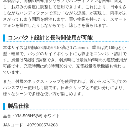
本製品は、同梱の日傘用クリップでハンディファンを日傘に固定
し、お好みの角度に調整して使用できます。これにより、日傘をさ
しながらハンディファンで涼む「ながら涼感」が実現し、両手がふ
さがってしまう問題を解消します。買い物袋を持ったり、スマート
フォンを操作したりしながらでも、涼しさを得られます。
コンパクト設計と長時間使用が可能
本体サイズは約幅53×厚み64.5×高さ171.5mm、重量は約168gと小
型・軽量で、バッグのサイドポケットにも収まるコンパクト設計で
す。風量は5段階で調整でき、弱風時には最長約9時間の連続使用が
可能です。充電時間は約3時間30分で、充電残量表示機能も備わっ
ています。
また、付属のネックストラップを使用すれば、首からぶら下げての
ハンズフリー使用も可能です。日傘クリップとの使い分けにより、
様々なシーンで多様な使い方が楽しめます。
製品仕様
品番：YM-508HS(W) ホワイト
JANコード：4979966574268