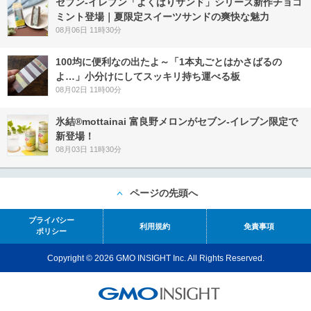
セブン‐イレブン「よくばりサンド」シリーズ新作チョコ
ミント登場｜夏限定スイーツサンドの爽快な魅力
08月06日 11時30分
100均に便利なの出たよ～「1本丸ごとはかさばるの
よ…」小分けにしてスッキリ持ち運べる板
08月02日 11時00分
氷結®mottainai 富良野メロンがセブン‐イレブン限定で
新登場！
08月03日 11時30分
ページの先頭へ
プライバシー
利用規約
免責事項
ポリシー
Copyright © 2026 GMO INSIGHT Inc. All Rights Reserved.