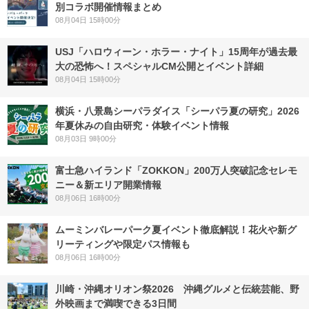
別コラボ開催情報まとめ
08月04日 15時00分
USJ「ハロウィーン・ホラー・ナイト」15周年が過去最
大の恐怖へ！スペシャルCM公開とイベント詳細
08月04日 15時00分
横浜・八景島シーパラダイス「シーパラ夏の研究」2026
年夏休みの自由研究・体験イベント情報
08月03日 9時00分
富士急ハイランド「ZOKKON」200万人突破記念セレモ
ニー＆新エリア開業情報
08月06日 16時00分
ムーミンバレーパーク夏イベント徹底解説！花火や新グ
リーティングや限定パス情報も
08月06日 16時00分
川崎・沖縄オリオン祭2026 沖縄グルメと伝統芸能、野
外映画まで満喫できる3日間