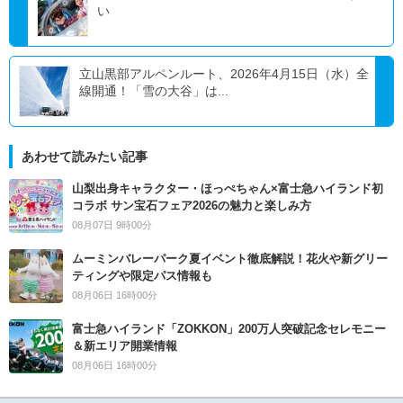
い
立山黒部アルペンルート、2026年4月15日（水）全
線開通！「雪の大谷」は...
あわせて読みたい記事
山梨出身キャラクター・ほっぺちゃん×富士急ハイランド初
コラボ サン宝石フェア2026の魅力と楽しみ方
08月07日 9時00分
ムーミンバレーパーク夏イベント徹底解説！花火や新グリー
ティングや限定パス情報も
08月06日 16時00分
富士急ハイランド「ZOKKON」200万人突破記念セレモニー
＆新エリア開業情報
08月06日 16時00分