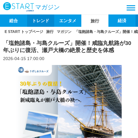
マガジン
総合
トレンド
エンタメ
経済
旅行
E START トップページ
旅行
マガジン
「塩飽諸島・与島クルーズ」開催！咸
「塩飽諸島・与島クルーズ」開催！咸臨丸航路が30
年ぶりに復活、瀬戸大橋の絶景と歴史を体感
2026-04-15 17:00:00