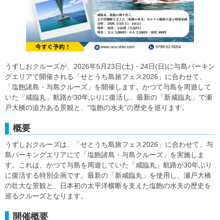
うずしおクルーズが、2026年5月23日(土)・24日(日)に与島パーキン
グエリアで開催される「せとうち島旅フェス2026」に合わせて、
「塩飽諸島・与島クルーズ」を開催します。かつて与島を周遊して
いた「咸臨丸」航路が30年ぶりに復活し、最新の「新咸臨丸」で瀬
戸大橋の迫力ある景観と、“塩飽の水夫”の歴史を巡ります。
概要
うずしおクルーズは、「せとうち島旅フェス2026」に合わせて、与
島パーキングエリアにて「塩飽諸島・与島クルーズ」を実施しま
す。これは、かつて与島を周遊していた「咸臨丸」航路が30年ぶり
に復活する特別企画です。最新の「新咸臨丸」を使用し、瀬戸大橋
の壮大な景観と、日本初の太平洋横断を支えた塩飽の水夫の歴史を
巡るクルーズとなります。
開催概要