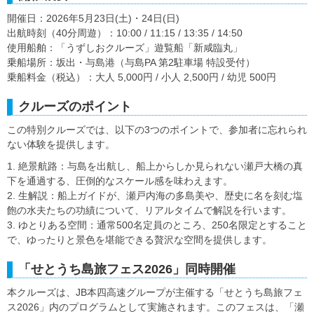
開催日：2026年5月23日(土)・24日(日)
出航時刻（40分周遊）：10:00 / 11:15 / 13:35 / 14:50
使用船舶：「うずしおクルーズ」遊覧船「新咸臨丸」
乗船場所：坂出・与島港（与島PA 第2駐車場 特設受付）
乗船料金（税込）：大人 5,000円 / 小人 2,500円 / 幼児 500円
クルーズのポイント
この特別クルーズでは、以下の3つのポイントで、参加者に忘れられ
ない体験を提供します。
1. 絶景航路：与島を出航し、船上からしか見られない瀬戸大橋の真
下を通過する、圧倒的なスケール感を味わえます。
2. 生解説：船上ガイドが、瀬戸内海の多島美や、歴史に名を刻む塩
飽の水夫たちの功績について、リアルタイムで解説を行います。
3. ゆとりある空間：通常500名定員のところ、250名限定とすること
で、ゆったりと景色を堪能できる贅沢な空間を提供します。
「せとうち島旅フェス2026」同時開催
本クルーズは、JB本四高速グループが主催する「せとうち島旅フェ
ス2026」内のプログラムとして実施されます。このフェスは、「瀬