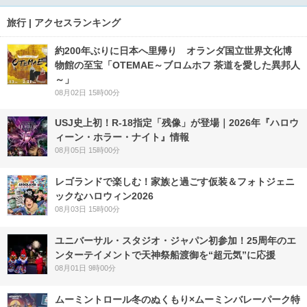
旅行 | アクセスランキング
約200年ぶりに日本へ里帰り オランダ国立世界文化博
物館の至宝「OTEMAE～ブロムホフ 茶道を愛した異邦人
～」
08月02日 15時00分
USJ史上初！R-18指定「残像」が登場｜2026年『ハロウ
ィーン・ホラー・ナイト』情報
08月05日 15時00分
レゴランドで楽しむ！家族と過ごす仮装＆フォトジェニ
ックなハロウィン2026
08月03日 15時00分
ユニバーサル・スタジオ・ジャパン初参加！25周年のエ
ンターテイメントで天神祭船渡御を“超元気”に応援
08月01日 9時00分
ムーミントロール冬のぬくもり×ムーミンバレーパーク特