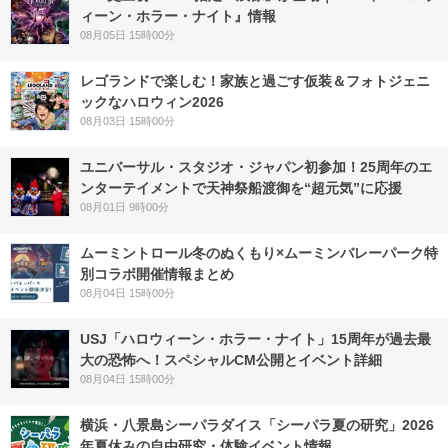
ィーン・ホラー・ナイト』情報
08月05日 15時00分
レゴランドで楽しむ！家族と過ごす仮装＆フォトジェニ
ックなハロウィン2026
08月03日 15時00分
ユニバーサル・スタジオ・ジャパン初参加！25周年のエ
ンターテイメントで天神祭船渡御を“超元気”に応援
08月01日 9時00分
ムーミントロール冬のぬくもり×ムーミンバレーパーク特
別コラボ開催情報まとめ
08月04日 15時00分
USJ「ハロウィーン・ホラー・ナイト」15周年が過去最
大の恐怖へ！スペシャルCM公開とイベント詳細
08月04日 15時00分
横浜・八景島シーパラダイス「シーパラ夏の研究」2026
年夏休みの自由研究・体験イベント情報