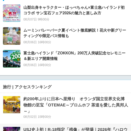
山梨出身キャラクター・ほっぺちゃん×富士急ハイランド初
コラボ サン宝石フェア2026の魅力と楽しみ方
08月07日 9時00分
ムーミンバレーパーク夏イベント徹底解説！花火や新グリー
ティングや限定パス情報も
08月06日 16時00分
富士急ハイランド「ZOKKON」200万人突破記念セレモニー
＆新エリア開業情報
08月06日 16時00分
旅行 | アクセスランキング
約200年ぶりに日本へ里帰り オランダ国立世界文化博
物館の至宝「OTEMAE～ブロムホフ 茶道を愛した異邦人
～」
08月02日 15時00分
USJ史上初！R-18指定「残像」が登場｜2026年『ハロウ