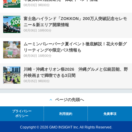
08月03日 9時00分
富士急ハイランド「ZOKKON」200万人突破記念セレモ
ニー＆新エリア開業情報
08月06日 16時00分
ムーミンバレーパーク夏イベント徹底解説！花火や新グ
リーティングや限定パス情報も
08月06日 16時00分
川崎・沖縄オリオン祭2026 沖縄グルメと伝統芸能、野
外映画まで満喫できる3日間
08月05日 9時00分
ページの先頭へ
プライバシー
利用規約
免責事項
ポリシー
Copyright © 2026 GMO INSIGHT Inc. All Rights Reserved.