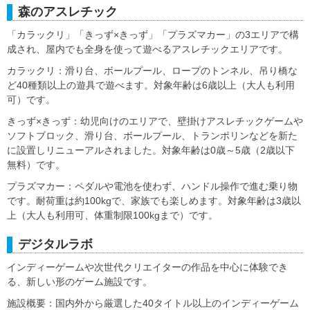
森のアスレチック
「カラックリ」「きっず×きっず」「プラズマカー」の3エリアで構
成され、屋内でも全身を使って遊べるアスレチックエリアです。
カラックリ：滑り台、ボールプール、ロープのトンネル、吊り橋な
ど40種類以上の遊具で遊べます。対象年齢は6歳以上（大人も利用
可）です。
きっず×きっず：幼児向けのエリアで、壁掛けアスレチックゲームや
ソフトブロック、滑り台、ボールプール、トランポリンなどを新た
に設置しリニューアルされました。対象年齢は0歳～5歳（2歳以下
無料）です。
プラズマカー：ペダルや電池を使わず、ハンドル操作で進む乗り物
です。耐荷重は約100kgで、家族でも楽しめます。対象年齢は3歳以
上（大人も利用可、体重制限100kgまで）です。
デジタルラボ
インディーゲームや次世代クリエイターの作品を中心に体験でき
る、新しい形のゲーム施設です。
施設概要：国内外から厳選した40タイトル以上のインディーゲーム