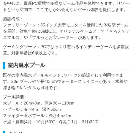
を中心に、最新PC環境で多様なゲーム作品を体験できます。リゾー
トという空間で、ここでしか出会えないゲーム体験を提供します。
施設構成：
ファミリーゾーン：85インチ大型モニターを活用した体験型ゲーム
を展開。対象年齢は3歳以上。オリジナルゲームとして「そろえてア
ニマルズ」や「ブルっとお宝レーダー」があります。
ゲーミングゾーン：PCでじっくり遊べるインディーゲームを多数設
置。対象年齢は6歳以上です。
室内温水プール
既存の室内温水プールもインドアパークの施設として利用できま
す。20mプールや全長40mのウォータースライダーがあり、水着や
浮き輪のレンタルも可能です。
プール詳細：
大プール：20m×8m、深さ90～110cm
小プール：4m×4m、深さ50cm
スライダー着水プール：長さ4m×4m
水温：夏期(4月～10月)30℃、冬期(11月～3月)32℃