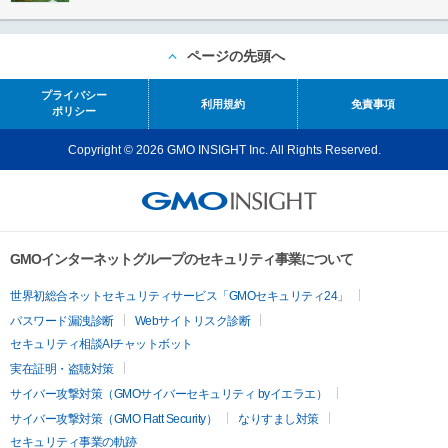
ページの先頭へ
プライバシー
利用規約
免責事項
ポリシー
Copyright © 2026 GMO INSIGHT Inc. All Rights Reserved.
GMOインターネットグループのセキュリティ事業について
世界初総合ネットセキュリティサービス「GMOセキュリティ24」
パスワード漏洩診断
Webサイトリスク診断
セキュリティ相談AIチャットボット
実在証明・盗聴対策
サイバー攻撃対策（GMOサイバーセキュリティ byイエラエ）
サイバー攻撃対策（GMO Flatt Security）
なりすまし対策
セキュリティ事業の軌跡