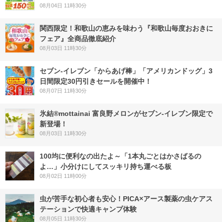
08月04日 11時30分
関西限定！和歌山の恵みを味わう『和歌山毎度おおきに
フェア』全商品徹底紹介
08月03日 11時30分
セブン‐イレブン「からあげ棒」「アメリカンドッグ」3
日間限定30円引きセールを開催中！
08月07日 11時30分
氷結®mottainai 富良野メロンがセブン‐イレブン限定で
新登場！
08月03日 11時30分
100均に便利なの出たよ～「1本丸ごとはかさばるの
よ…」小分けにしてスッキリ持ち運べる板
08月02日 11時00分
虫が苦手な初心者も安心！PICA×アース製薬の虫ケアス
テーションで快適キャンプ体験
08月05日 11時30分