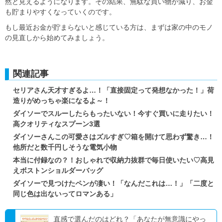
然と見えるようになります。その結果、無駄な買い物が減り、お金
も貯まりやすくなっていくのです。
もし最近お金が貯まらないと感じている方は、まずは家の中のモノ
の見直しから始めてみましょう。
関連記事
セリアさん天才すぎるよ…！「直接固定って発想なかった！」荷
造りがめっちゃ楽になるよ～！
ダイソーでスルーしたらもったいない！今すぐ買いに走りたい！
高クオリティなスプーン3選
ダイソーさんこの可愛さはズルすぎ♡箱を開けて思わず驚き…！
他所だと数千円しそうな電気小物
本当に付録なの？！おしゃれで収納力抜群で毎日使いたい♡高見
えボストンショルダーバッグ
ダイソーで見つけたペンが凄い！「なんだこれは…！」「二度と
同じ色は出ないってロマンある」
直感で選んだのはどれ？「あなたが無意識にやっ