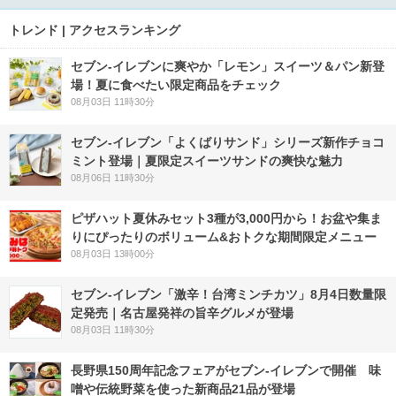
トレンド | アクセスランキング
セブン‐イレブンに爽やか「レモン」スイーツ＆パン新登
場！夏に食べたい限定商品をチェック
08月03日 11時30分
セブン‐イレブン「よくばりサンド」シリーズ新作チョコ
ミント登場｜夏限定スイーツサンドの爽快な魅力
08月06日 11時30分
ピザハット夏休みセット3種が3,000円から！お盆や集ま
りにぴったりのボリューム&おトクな期間限定メニュー
08月03日 13時00分
セブン-イレブン「激辛！台湾ミンチカツ」8月4日数量限
定発売｜名古屋発祥の旨辛グルメが登場
08月03日 11時30分
長野県150周年記念フェアがセブン-イレブンで開催 味
噌や伝統野菜を使った新商品21品が登場