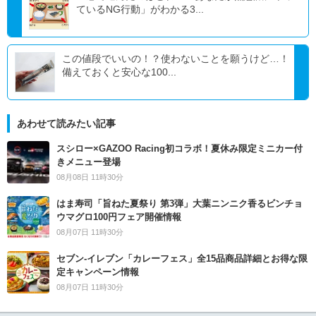
ているNG行動」がわかる3...
この値段でいいの！？使わないことを願うけど…！
備えておくと安心な100...
あわせて読みたい記事
スシロー×GAZOO Racing初コラボ！夏休み限定ミニカー付
きメニュー登場
08月08日 11時30分
はま寿司「旨ねた夏祭り 第3弾」大葉ニンニク香るビンチョ
ウマグロ100円フェア開催情報
08月07日 11時30分
セブン‐イレブン「カレーフェス」全15品商品詳細とお得な限
定キャンペーン情報
08月07日 11時30分