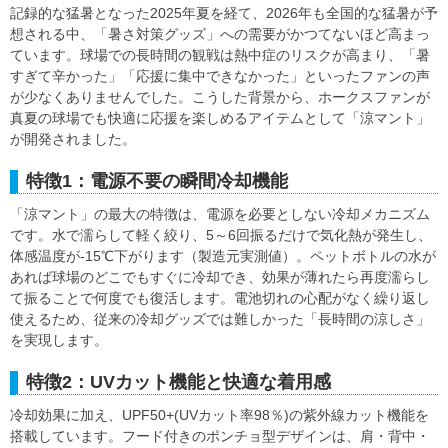
記録的な猛暑となった2025年夏を経て、2026年も全国的な猛暑が予
想される中、「暑さ対策グッズ」への需要がかつてないほど高まっ
ています。球場での長時間の観戦は熱中症のリスクが高まり、「暑
すぎて辛かった」「応援に集中できなかった」といったファンの声
が少なくありませんでした。こうした背景から、ホークスファンが
真夏の球場でも快適に応援を楽しめるアイテムとして「涼マント」
が開発されました。
特徴1：電源不要の瞬間冷却機能
「涼マント」の最大の特徴は、電源を必要としない冷却メカニズム
です。水で濡らして軽く絞り、5～6回振るだけで気化熱が発生し、
体感温度が-15℃下がります（製造元実測値）。ペットボトルの水が
あれば球場のどこでもすぐに冷却でき、効果が薄れたら再度濡らし
て振ることで何度でも復活します。電池切れの心配がなく繰り返し
使えるため、従来の冷却グッズでは難しかった「長時間の涼しさ」
を実現します。
特徴2：UVカット機能と快適な着用感
冷却効果に加え、UPF50+(UVカット率98％)の紫外線カット機能を
搭載しています。フード付きのポンチョ型デザインは、肩・背中・