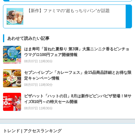
【新作】ファミマの“超もっちりパン”が話題
あわせて読みたい記事
はま寿司「旨ねた夏祭り 第3弾」大葉ニンニク香るビンチョ
ウマグロ100円フェア開催情報
08月07日 11時30分
セブン‐イレブン「カレーフェス」全15品商品詳細とお得な限
定キャンペーン情報
08月07日 11時30分
ピザハット「ハットの日」8月は新作ビビンバピザ登場！Mサ
イズ810円～の特大セール開催
08月07日 11時30分
トレンド | アクセスランキング