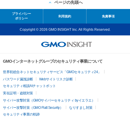
ページの先頭へ
プライバシー
利用規約
免責事項
ポリシー
Copyright © 2026 GMO INSIGHT Inc. All Rights Reserved.
GMOインターネットグループのセキュリティ事業について
世界初総合ネットセキュリティサービス「GMOセキュリティ24」
パスワード漏洩診断
Webサイトリスク診断
セキュリティ相談AIチャットボット
実在証明・盗聴対策
サイバー攻撃対策（GMOサイバーセキュリティ byイエラエ）
サイバー攻撃対策（GMO Flatt Security）
なりすまし対策
セキュリティ事業の軌跡