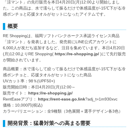
「涼マント」の先行販売を本日4月20日(月)12:00より開始しまし
た。この商品は、水で濡らして振るだけで体感温度が-15℃下がる冷
感ポンチョと応援タオルがセットになったアイテムです。
概要
RE Shoppingは、福岡ソフトバンクホークス承認ライセンス商品
「涼マント」を発表しました。発売前にLINE公式アカウントに
6,000人が友だち追加するなど、注目を集めています。本日4月20日
(月)12:00よりRE Shopping(
https://re-shopping.jp/
)にて先行販売
が開始されています。
商品概要：水で濡らして絞って振るだけで体感温度が-15℃下がる冷
感ポンチョと、応援タオルがセットになった商品
UVカット率：98％(UPF50+)
販売開始日時：本日4月20日(月)12:00～
販売サイト：
https://re-shopping.jp/
RentEaseアプリ：
https://rent-ease.go.link
?adj_t=1m930xvc
価格：10,000円(税込)
カラーバリエーション：全9種類（3色展開＋選手デザイン各3色）
開発背景：猛暑対策への高まる需要