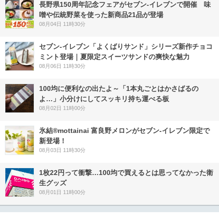
長野県150周年記念フェアがセブン-イレブンで開催 味
噌や伝統野菜を使った新商品21品が登場
08月04日 11時30分
セブン‐イレブン「よくばりサンド」シリーズ新作チョコ
ミント登場｜夏限定スイーツサンドの爽快な魅力
08月06日 11時30分
100均に便利なの出たよ～「1本丸ごとはかさばるの
よ…」小分けにしてスッキリ持ち運べる板
08月02日 11時00分
氷結®mottainai 富良野メロンがセブン‐イレブン限定で
新登場！
08月03日 11時30分
1枚22円って衝撃…100均で買えるとは思ってなかった衛
生グッズ
08月01日 11時00分