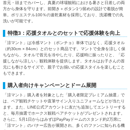
首元・頭までカバーし、真夏の球場観戦における暑さと日差しの両
方から身体を守ります。前開き＋ボタン1つ留めの設計で着脱が簡
単。ポリエステル100％の速乾素材を採用しており、洗濯機での丸
洗いが可能です。
特徴3：応援タオルとのセットで応援体験を向上
「涼マント」は冷感マント（ポンチョ）単体ではなく、応援タオル
（約30cm × 84cm）とのセット商品です。マントで全身を涼しく保
ちながら、タオルで首元を冷やしたり、応援時に振ったりと、「応
援しながら涼しい」観戦体験を提供します。タオルはお子さんの首
元にも巻けるサイズで、親子でお揃いの応援スタイルを楽しむこと
もできます。
購入者向けキャンペーンとドーム展開
「涼マント」購入者を対象とした「購入者限定プレミアム抽選」で
は、ペア観戦チケットや直筆サイン入りユニフォームなどが当たり
ます。また、LINE公式アカウントに友だち追加してエントリーする
と、毎月抽選でホークス観戦ペアチケットがプレゼントされます。
さらに、5月1日からはみずほPayPayドームのスタンド約2万席に
「涼マント」のバナー広告が展開され、多くのファンに知られる機