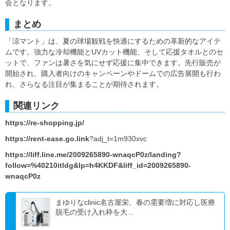
会となります。
まとめ
「涼マント」は、夏の球場観戦を快適にするための革新的なアイテ
ムです。強力な冷却機能とUVカット機能、そして応援タオルとのセ
ットで、ファンは暑さを気にせず応援に集中できます。先行販売が
開始され、購入者向けのキャンペーンやドームでの広告展開も行わ
れ、さらなる注目が集まることが期待されます。
関連リンク
https://re-shopping.jp/
https://rent-ease.go.link
?adj_t=1m930xvc
https://liff.line.me/2009265890-wnaqcP0z/landing?
follow=%40210itldg&lp=h4KKDF&liff_id=2009265890-
wnaqcP0z
まゆりなclinic名古屋栄、春の需要増に対応し医療
脱毛の受け入れ枠を大...