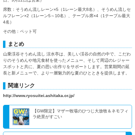
日、9月22日は営業）
席数：そうめん流しレーン×5（1レーン最大8名）、そうめん流しセ
ルフレーン×2（1レーン5～10名）、テーブル席×4（1テーブル最大
4名）
その他：ペット可
まとめ
山乗渓谷そうめん流し 涼水亭は、美しい渓谷の自然の中で、こだわ
りのそうめんや地元食材を使ったメニュー、そして周辺のレジャー
スポットと共に、夏の思い出作りをサポートします。営業期間の延
長と新メニューで、より一層魅力的な夏のひとときを提供します。
関連リンク
http://www.ryosuitei.ashitaka.or.jp/
【GW限定】マザー牧場のひつじ大放牧＆ネモフィ
ラ絶景がすごい