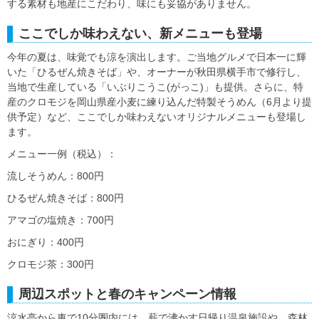
する素材も地産にこだわり、味にも妥協がありません。
ここでしか味わえない、新メニューも登場
今年の夏は、味覚でも涼を演出します。ご当地グルメで日本一に輝
いた「ひるぜん焼きそば」や、オーナーが秋田県横手市で修行し、
当地で生産している「いぶりこうこ(がっこ)」も提供。さらに、特
産のクロモジを岡山県産小麦に練り込んだ特製そうめん（6月より提
供予定）など、ここでしか味わえないオリジナルメニューも登場し
ます。
メニュー一例（税込）：
流しそうめん：800円
ひるぜん焼きそば：800円
アマゴの塩焼き：700円
おにぎり：400円
クロモジ茶：300円
周辺スポットと春のキャンペーン情報
涼水亭から車で10分圏内には、薪で沸かす日帰り温泉施設や、森林