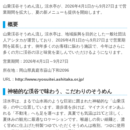
山乗渓谷そうめん流し 涼水亭が、2026年4月1日から9月27日まで営
業期間を拡大し、夏の新メニューも提供を開始します。
概要
山乗渓谷そうめん流し 涼水亭は、地域振興を目的とした一般社団法
人アシタカが運営しており、2026年4月1日から9月27日まで営業期
間を延長します。例年多くのお客様に賑わう施設で、今年はさらに
多くの方に渓谷の涼と味覚を楽しんでいただけるようになります。
営業期間：2026年4月1日～9月27日
所在地：岡山県真庭市蒜山下和2096
URL：
http://www.ryosuitei.ashitaka.or.jp/
神秘的な渓谷で味わう、こだわりのそうめん
涼水亭は、まるで山水画のような巨岩に囲まれた神秘的な「山乗渓
谷」の中に位置しています。遊歩道を歩けば、マイナスイオンあふ
れる「不動滝」へも足を運べます。真夏でも気温は21℃と涼しく、
夏休みの観光に最適なロケーションです。喉越しの良い細麺と、濃
く甘めに仕上げた特製つゆでいただくそうめんは格別。つゆに使用