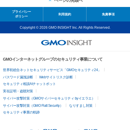
ページの先頭へ
プライバシー
利用規約
免責事項
ポリシー
Copyright © 2026 GMO INSIGHT Inc. All Rights Reserved.
GMOインターネットグループのセキュリティ事業について
世界初総合ネットセキュリティサービス「GMOセキュリティ24」
パスワード漏洩診断
Webサイトリスク診断
セキュリティ相談AIチャットボット
実在証明・盗聴対策
サイバー攻撃対策（GMOサイバーセキュリティ byイエラエ）
サイバー攻撃対策（GMO Flatt Security）
なりすまし対策
セキュリティ事業の軌跡