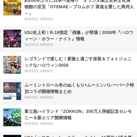
約200年ぶりに日本へ里帰り オランダ国立世界文化博
物館の至宝「OTEMAE～ブロムホフ 茶道を愛した異邦人
～」
08月02日 15時00分
USJ史上初！R-18指定「残像」が登場｜2026年『ハロウ
ィーン・ホラー・ナイト』情報
08月05日 15時00分
レゴランドで楽しむ！家族と過ごす仮装＆フォトジェニ
ックなハロウィン2026
08月03日 15時00分
ムーミントロール冬のぬくもり×ムーミンバレーパーク特
別コラボ開催情報まとめ
08月04日 15時00分
富士急ハイランド「ZOKKON」200万人突破記念セレモ
ニー＆新エリア開業情報
08月06日 16時00分