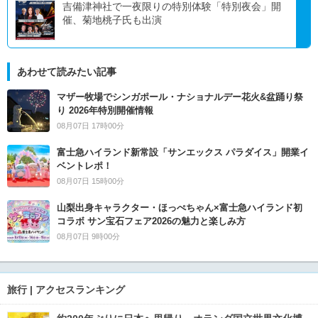
吉備津神社で一夜限りの特別体験「特別夜会」開
催、菊地桃子氏も出演
あわせて読みたい記事
マザー牧場でシンガポール・ナショナルデー花火&盆踊り祭
り 2026年特別開催情報
08月07日 17時00分
富士急ハイランド新常設「サンエックス パラダイス」開業イ
ベントレポ！
08月07日 15時00分
山梨出身キャラクター・ほっぺちゃん×富士急ハイランド初
コラボ サン宝石フェア2026の魅力と楽しみ方
08月07日 9時00分
旅行 | アクセスランキング