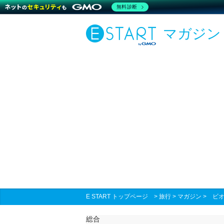
無料診断
マガジン
E START トップページ
>
旅行
>
マガジン
>
ビオ
総合