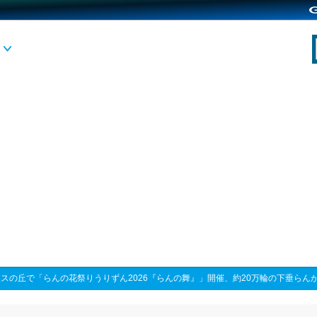
スの丘で「らんの花祭りうりずん2026『らんの舞』」開催、約20万輪の下垂らん