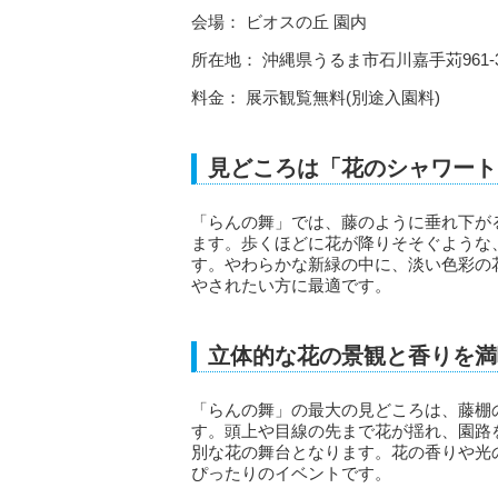
会場： ビオスの丘 園内
所在地： 沖縄県うるま市石川嘉手苅961-
料金： 展示観覧無料(別途入園料)
見どころは「花のシャワート
「らんの舞」では、藤のように垂れ下が
ます。歩くほどに花が降りそそぐような
す。やわらかな新緑の中に、淡い色彩の
やされたい方に最適です。
立体的な花の景観と香りを満
「らんの舞」の最大の見どころは、藤棚
す。頭上や目線の先まで花が揺れ、園路
別な花の舞台となります。花の香りや光
ぴったりのイベントです。