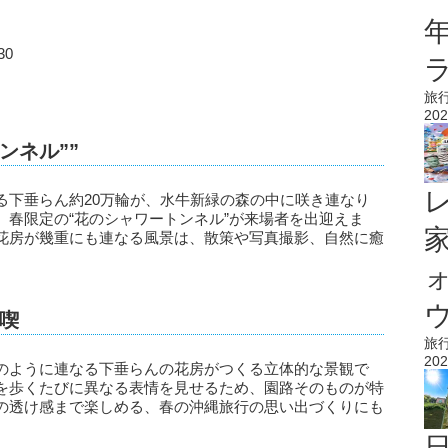
30
旅
202
ンネル””
る下垂らん約20万輪が、水牛新緑の森の中に咲き連なり
、春限定の“花のシャワートンネル”が来場者を出迎えま
花房が幾重にも連なる風景は、散策や写真撮影、自然に癒
ウ
喫
旅
202
のように連なる下垂らんの花房がつくる立体的な景観で
を歩くたびに異なる表情を見せるため、園路そのものが特
の透け感まで楽しめる、春の沖縄旅行の思い出づくりにも