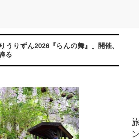
うりずん2026『らんの舞』」開催、
誇る
旅