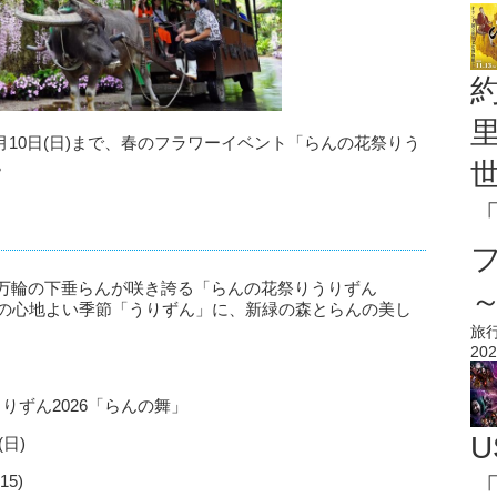
ら5月10日(日)まで、春のフラワーイベント「らんの花祭りう
。
0万輪の下垂らんが咲き誇る「らんの花祭りうりずん
縄の心地よい季節「うりずん」に、新緑の森とらんの美し
。
旅
202
りずん2026「らんの舞」
U
(日)
5)
「