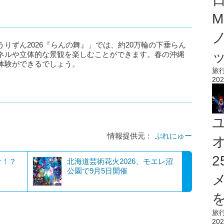
M
りずん2026『らんの舞』」では、約20万輪の下垂らん
ネルや立体的な景観を楽しむことができます。春の沖縄
体験ができるでしょう。
旅
202
情報提供元：
ぷれにゅー
ナ！？
北海道芸術花火2026、モエレ沼
公園で9月5日開催
を
旅
202