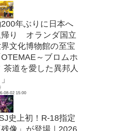
約200年ぶりに日本へ
里帰り オランダ国立
世界文化博物館の至宝
「OTEMAE～ブロムホ
フ 茶道を愛した異邦人
～」
行
6-08-02 15:00
SJ史上初！R-18指定
残像」が登場｜2026