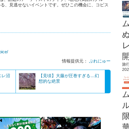
める、見逃せないイベントです。ぜひこの機会に、コピス
pice/
情報提供元：
ぷれにゅー
旅
202
エレ沼
【見頃】大藤が圧巻すぎる…幻
想的な絶景