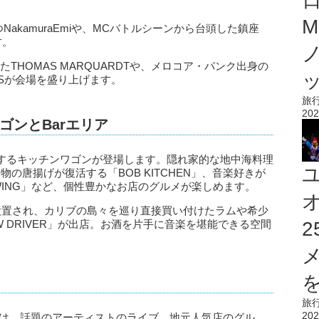
M
NakamuraEmiや、MCバトルシーンから台頭した鎮座
す。
れたTHOMAS MARQUARDTや、メロコア・パンク出身の
DERSが会場を盛り上げます。
旅
202
ゴンとBarエリア
するキッチンワゴンが登場します。隠れ家的な地中海料理
名物の唐揚げが復活する「BOB KITCHEN」、音楽好きが
REWING」など、個性豊かなお店のグルメが楽しめます。
設置され、カリブの島々を巡り直接買い付けたラムや希少
 DRIVER」が出店。お酒を片手に音楽を堪能できる空間
を
旅
202
」は、話題のアーティストのライブ、地元人気店のグル