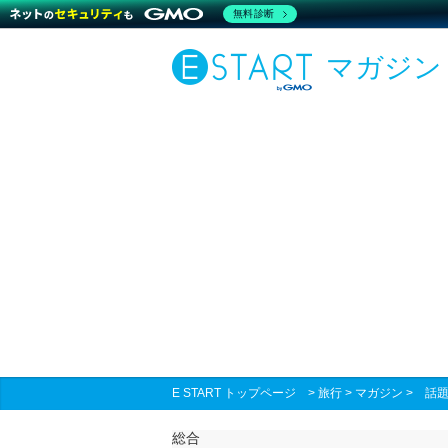
無料診断
マガジン
E START トップページ
>
旅行
>
マガジン
>
話
総合