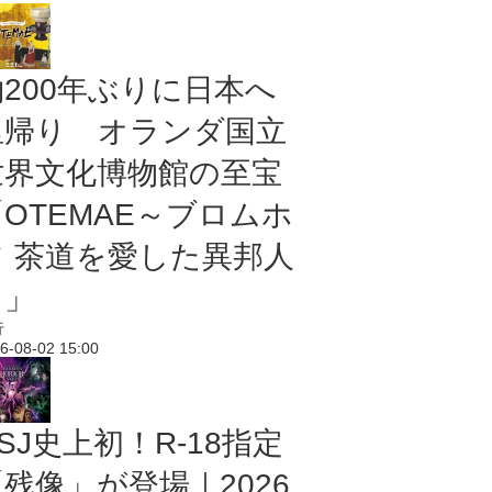
約200年ぶりに日本へ
里帰り オランダ国立
世界文化博物館の至宝
「OTEMAE～ブロムホ
フ 茶道を愛した異邦人
～」
行
6-08-02 15:00
SJ史上初！R-18指定
残像」が登場｜2026