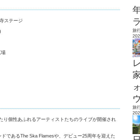
祥寺ステージ
旅
)
202
広場
ウ
旅
202
にわたり個性あふれるアーティストたちのライブが開催され
であるThe Ska Flamesや、デビュー25周年を迎えた