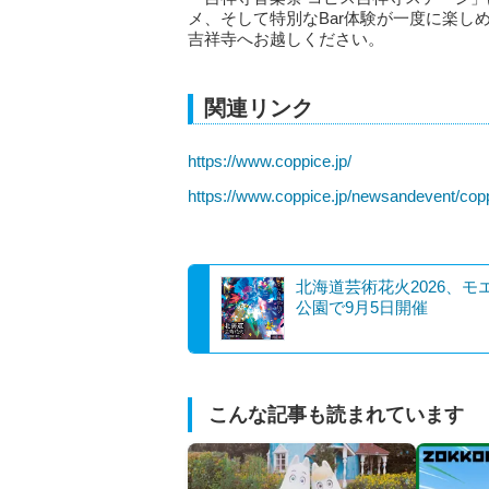
メ、そして特別なBar体験が一度に楽し
吉祥寺へお越しください。
関連リンク
https://www.coppice.jp/
https://www.coppice.jp/newsandevent/cop
北海道芸術花火2026、モ
公園で9月5日開催
こんな記事も読まれています