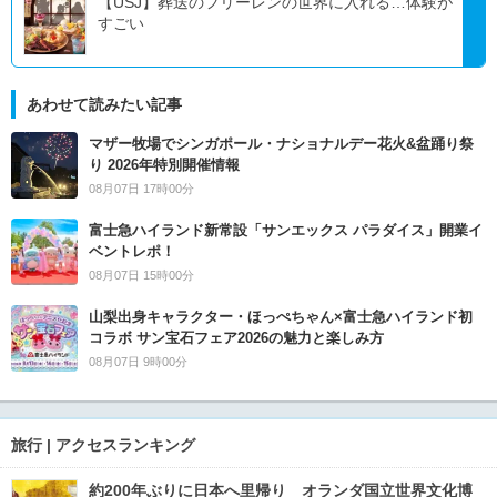
【USJ】葬送のフリーレンの世界に入れる…体験が
すごい
あわせて読みたい記事
マザー牧場でシンガポール・ナショナルデー花火&盆踊り祭
り 2026年特別開催情報
08月07日 17時00分
富士急ハイランド新常設「サンエックス パラダイス」開業イ
ベントレポ！
08月07日 15時00分
山梨出身キャラクター・ほっぺちゃん×富士急ハイランド初
コラボ サン宝石フェア2026の魅力と楽しみ方
08月07日 9時00分
旅行 | アクセスランキング
約200年ぶりに日本へ里帰り オランダ国立世界文化博