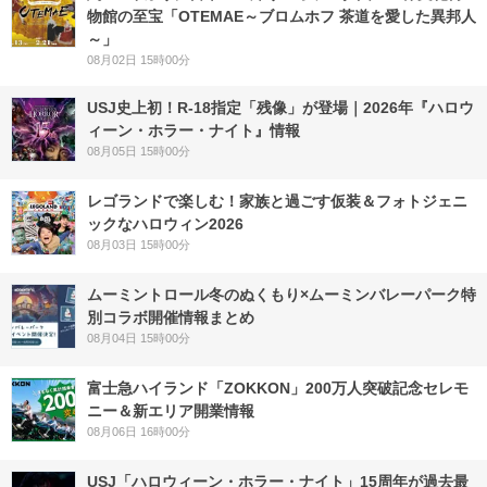
物館の至宝「OTEMAE～ブロムホフ 茶道を愛した異邦人
～」
08月02日 15時00分
USJ史上初！R-18指定「残像」が登場｜2026年『ハロウ
ィーン・ホラー・ナイト』情報
08月05日 15時00分
レゴランドで楽しむ！家族と過ごす仮装＆フォトジェニ
ックなハロウィン2026
08月03日 15時00分
ムーミントロール冬のぬくもり×ムーミンバレーパーク特
別コラボ開催情報まとめ
08月04日 15時00分
富士急ハイランド「ZOKKON」200万人突破記念セレモ
ニー＆新エリア開業情報
08月06日 16時00分
USJ「ハロウィーン・ホラー・ナイト」15周年が過去最