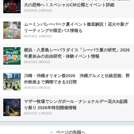
大の恐怖へ！スペシャルCM公開とイベント詳細
08月04日 15時00分
ムーミンバレーパーク夏イベント徹底解説！花火や新グ
リーティングや限定パス情報も
08月06日 16時00分
横浜・八景島シーパラダイス「シーパラ夏の研究」2026
年夏休みの自由研究・体験イベント情報
08月03日 9時00分
川崎・沖縄オリオン祭2026 沖縄グルメと伝統芸能、野
外映画まで満喫できる3日間
08月05日 9時00分
マザー牧場でシンガポール・ナショナルデー花火&盆踊
り祭り 2026年特別開催情報
08月07日 17時00分
ページの先頭へ